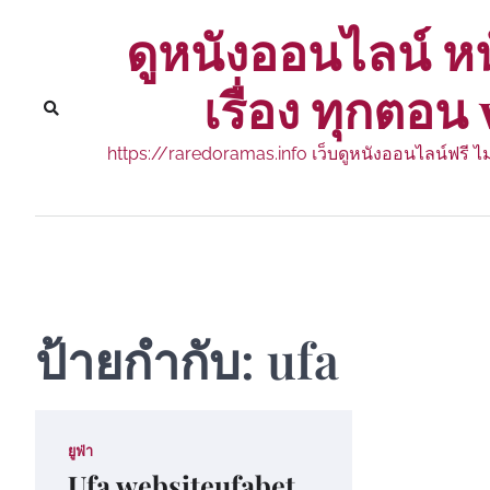
Skip
ดูหนังออนไลน์ ห
to
content
เรื่อง ทุกตอ
https://raredoramas.info เว็บดูหนังออนไลน์ฟรี ไม
ป้ายกำกับ:
ufa
ยูฟ่า
Ufa websiteufabet