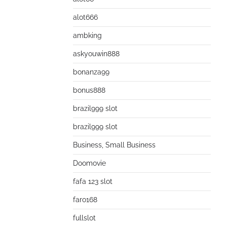
alot666
ambking
askyouwin888
bonanza99
bonus888
brazil999 slot
brazil999 slot
Business, Small Business
Doomovie
fafa 123 slot
faro168
fullslot