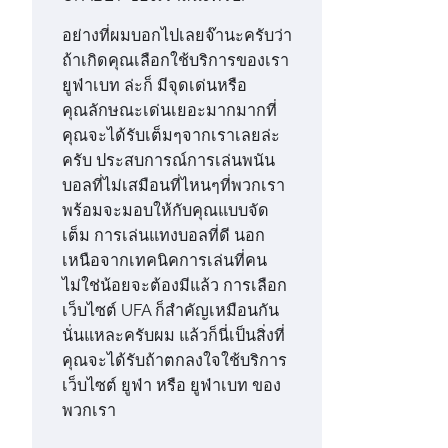
อย่างที่ผมบอกไปเลยจ๊านะครับว่า
ถ้าเกิดคุณเลือกใช้บริการของเรา
ยูฟ่าเบท ล่ะก็ มีจุดเด่นหรือ
คุณลักษณะเด่นเยอะมากมากที่
คุณจะได้รับเต็มๆจากเราเลยล่ะ
ครับ ประสบการณ์การเล่นพนัน
บอลที่ไม่เสมือนที่ไหนๆที่พวกเรา
พร้อมจะมอบให้กับคุณแบบจัด
เต็ม การเล่นแทงบอลที่ดี นอก
เหนือจากเทคนิคการเล่นที่คน
ไม่ใช่น้อยจะต้องมีแล้ว การเลือก
เว็บไซต์ UFA ก็สำคัญเหมือนกัน
นั่นแหละครับผม แล้วก็นี่เป็นสิ่งที่
คุณจะได้รับถ้าตกลงใจใช้บริการ
เว็บไซต์ ยูฟ่า หรือ ยูฟ่าเบท ของ
พวกเรา