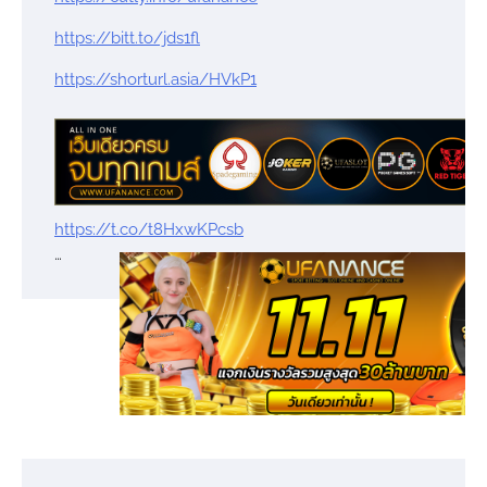
https://bitt.to/jds1fl
https://shorturl.asia/HVkP1
https://t.co/t8HxwKPcsb
…