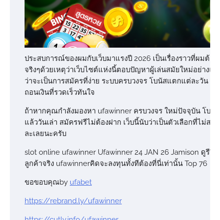
ประสบการณ์ของผมกับเว็บมาแรงปี 2026 เป็นเรื่องราวที่ผมต้อง
จริงๆด้วยเหตุว่าเว็บไซต์แห่งนี้ตอบปัญหาผู้เล่นสมัยใหม่อย่างแท้จ
ว่าจะเป็นการสมัครที่ง่าย ระบบครบวงจร โบนัสแตกแต่ละวัน หร
ถอนเงินที่รวดเร็วทันใจ
ถ้าหากคุณกำลังมองหา ufawinner ครบวงจร ใหม่ปัจจุบัน โบนั
แล้ววันเล่า สมัครฟรีไม่ต้องฝาก เว็บนี้นับว่าเป็นตัวเลือกที่ไม่สม
ละเลยนะครับ
slot online ufawinner Ufawinner 24 JAN 26 Jamison ดูรีวิ
ลูกค้าจริง ufawinnerคิดจะลงทุนทั้งทีต้องที่นี่เท่านั้น Top 76
ขอขอบคุณby
ufabet
https://rebrand.ly/ufawinner
https://cutly.info/ufawinner