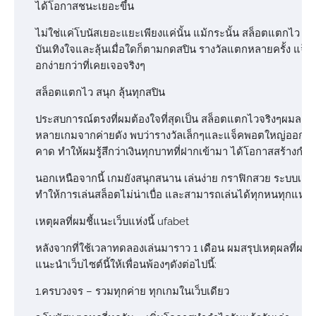
ได้โอกาสชนะเยอะขึ้น
ไม่ใช่แค่โบนัสเยอะแยะเพียงแค่นั้น แม้กระนั้น สล็อตแตกไว ก็
บันเทิงใจและลุ้นเมื่อใดก็ตามกดสปิน รางวัลแตกหลายครั้ง แจ
อกง่ายกว่าที่เคยเจอจริงๆ
สล็อตแตกไว สนุก ลุ้นทุกสปิน
ประสบการณ์ตรงที่ผมต้องใจที่สุดเป็น สล็อตแตกไวจริงๆผมลองเ
หลายเกมจากค่ายดัง พบว่ารางวัลเล็กๆและแจ็คพอตใหญ่ออกบ่อ
คาด ทำให้ผมรู้สึกว่าเงินทุกบาทที่ฝากเข้ามา ได้โอกาสสร้างกำไ
นอกเหนือจากนี้ เกมยังสนุกสนาน เล่นง่าย กราฟิกสวย ระบบเสียง
ทำให้การเล่นสล็อตไม่น่าเบื่อ และสามารถเล่นได้ทุกหนทุกแห่ง
เหตุผลที่ผมชี้แนะเว็บแห่งนี้ ufabet
หลังจากที่ใช้เวลาทดลองเล่นมาราว 1 เดือน ผมสรุปเหตุผลที่ผม
แนะนำเว็บไซต์นี้ให้เพื่อนพ้องๆดังต่อไปนี้:
1.ครบวงจร – รวมทุกค่าย ทุกเกมในเว็บเดียว