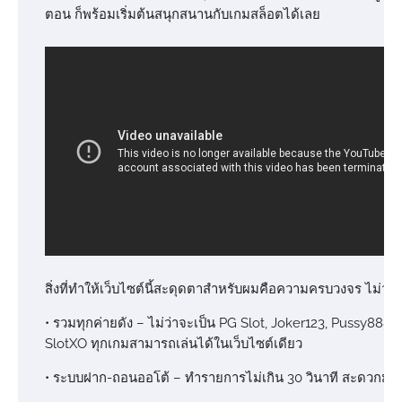
ตอน ก็พร้อมเริ่มต้นสนุกสนานกับเกมสล็อตได้เลย
สิ่งที่ทำให้เว็บไซต์นี้สะดุดตาสำหรับผมคือความครบวงจร ไม่ว่าจ
• รวมทุกค่ายดัง – ไม่ว่าจะเป็น PG Slot, Joker123, Pussy888 ห
SlotXO ทุกเกมสามารถเล่นได้ในเว็บไซต์เดียว
• ระบบฝาก-ถอนออโต้ – ทำรายการไม่เกิน 30 วินาที สะดวกม