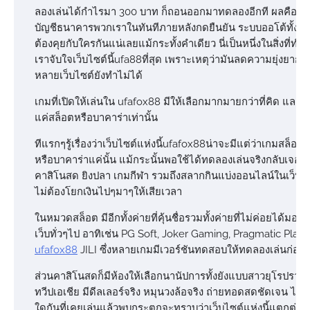
ลองเล่นได้กำไรมา 300 บาท ก็ถอนออกมาทดลองอีกที ผลคือเงิ
บัญชีธนาคารพวกเราในทันทีภายหลังกดยืนยัน ระบบออโต้ทั้งผอ
ต้องคุยกับใครกันแน่เลยแม้กระทั้งคำเดียว นี่เป็นหนึ่งในสิ่งที่ทำ
เราจับใจเว็บไซต์นี้ufa88ที่สุด เพราะเหตุว่ามันลดความยุ่งยากใ
หลายเว็บไซต์ยังทำไม่ได้
เกมที่เปิดให้เล่นใน ufafox88 มีให้เลือกมากมายกว่าที่คิด และไม่
แค่สล็อตหรือบาคาร่าเท่านั้น
ทีแรกๆรู้เรื่องว่าเว็บไซต์แห่งนี้ufafox88น่าจะมีแต่ว่าเกมสล็อตท
หรือบาคาร่าแค่นั้น แม้กระนั้นพอใช้ได้ทดลองเล่นจริงกลับเจอว่าม
คาสิโนสด ยิงปลา เกมกีฬา รวมถึงสลากกินแบ่งออนไลน์ในเว็บเ
ไม่ต้องโยกเงินไปๆมาๆให้เสียเวลา
ในหมวดสล็อต มีอีกทั้งค่ายที่คุ้นชื่อรวมทั้งค่ายที่ไม่ค่อยได้มองเ
เว็บทั่วๆไป อาทิเช่น PG Soft, Joker Gaming, Pragmatic Play,
ufafox88
JILI ซึ่งหลายเกมมีเวอร์ชันทดสอบให้ทดลองเล่นก่อนด
ส่วนคาสิโนสดก็มีห้องให้เลือกนานัปการทั้งยังแบบสาวยุโรปรวมท
ทวีปเอเชีย มีดีลเลอร์จริง หมุนวงล้อจริง ถ่ายทอดสดชัดเจน ไม่ม
ใดกันที่เคยเล่นแล้วพบกระตุกจะทราบว่าเว็บไซต์แห่งนี้แตกต่าง