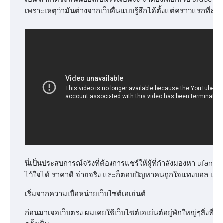
เพราะเหตุว่ามันต่างจากเว็บอื่นแบบรู้สึกได้ตั้งแต่คราวแรกที่ลอ
นี่เป็นประสบการณ์จริงที่ต้องการแชร์ให้ผู้ที่กำลังมองหา ufananc
ไว้ใจได้ ราคาดี จ่ายจริง และก็ตอบปัญหาคนถูกใจแทงบอล เห
เริ่มจากความเบื่อหน่ายเว็บไซต์เอเย่นต์
ก่อนมาเจอเว็บตรง ผมเคยใช้เว็บไซต์เอเย่นต์อยู่พักใหญ่ๆสิ่งที่