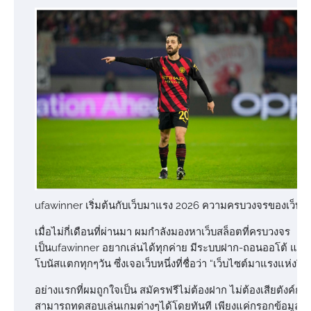
ufawinner เริ่มต้นกับเว็บมาแรง 2026 ความครบวงจรของเว็บไซ
เมื่อไม่กี่เดือนที่ผ่านมา ผมกำลังมองหาเว็บสล็อตที่ครบวงจร
เป็นufawinner อยากเล่นได้ทุกค่าย มีระบบฝาก-ถอนออโต้ และท
โบนัสแตกทุกๆวัน ซึ่งเจอเว็บหนึ่งที่ชื่อว่า “เว็บไซต์มาแรงแห่งปี 
อย่างแรกที่ผมถูกใจเป็น สมัครฟรีไม่ต้องฝาก ไม่ต้องเสียตังค์ก่อ
สามารถทดสอบเล่นเกมต่างๆได้โดยทันที เพียงแค่กรอกข้อมูลไม่กี