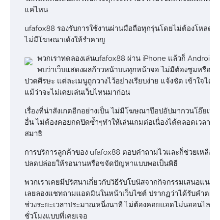
แค่ไหน
ufafox88 รองรับการใช้งานผ่านมือถือทุกรุ่นโดยไม่ต้องโหลด
ไม่มีโฆษณาเด้งให้รำคาญ
พวกเราทดลองเล่นufafox88 ผ่าน iPhone แล้วก็ Android สล
พบว่าเว็บแสดงผลก้าวหน้าบนทุกหน้าจอ ไม่มีต้องซูมหรือเลื่
ปวดศีรษะ แต่ละเมนูถูกวางไว้อย่างเรียบง่าย แจ้งชัด เข้าใจได้ใ
แม้ว่าจะไม่เคยเล่นเว็บไหนมาก่อน
เรื่องที่น่าสังเกตอีกอย่างเป็น ไม่มีโฆษณาป๊อปอัปมากวนโอ๊ยเหมื
อื่น ไม่ต้องคอยกดปิดซ้ำๆทำให้เล่นเกมต่อเนื่องได้ตลอดเวลาโด
สมาธิ
การบริการลูกค้าของ ufafox88 ตอบคำถามไวและก็ช่วยเหลือจริ
ปลดปล่อยให้รอนานหรือขจัดปัญหาแบบพอเป็นพิธี
พวกเราเคยมีปริศนาเกี่ยวกับวิธีรับโบนัสจากกิจกรรมเสนอแนะส
เลยลองแชทถามแอดมินในหน้าเว็บไซต์ ปรากฏว่าได้รับคำตอ
ช่วงระยะเวลาประมาณหนึ่งนาที ไม่ต้องคอยแอดไม่นออนไลน์
ชั่วโมงแบบที่เคยเจอ