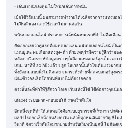
• เล่นแบบนักลงทุน ไม่ใช่นักเล่นการพนัน
เมื่อใช้วิธีแบบนี้ ผมสามารถทำรายได้เฉลี่ยจากการแทงบอลได้เ
ไม่ฝืนตัวเอง และใช้เวลาไม่นานต่อวัน
พนันบอลออนไลน์ ประสบการณ์พนันหนแรกที่จำไม่ลืมเลือน
คิดออกเลยว่าคู่แรกที่ผมทดลองเล่น พนันบอลออนไลน์ เป็นพรีเมี
แมนยูเตะ ผมเลือกแทงสูง–ต่ำ ด้วยเหตุว่ามีความรู้สึกว่ามองง่า
หลังจากวิเคราะห์ข้อมูลคร่าวๆก็เลือกแทงสกอร์สูงเต็มเวลา เพียง
เกม… นาทีที่ 20 ก็ยิงแล้ว 1 ลูก ในเวลานั้นหัวใจเต้นแรงมากมาย (
ทั้งยังเกมแบบนั่งไม่ติดเลย จนกระทั่งท้ายที่สุดจบสกอร์สูงตรงเป้
เงินเข้าวอลเล็ตโดยทันทีแบบไม่ต้องรอคอย
ตรงนั้นล่ะที่ทำให้รู้สึกว่า โอเค เว็บแห่งนี้ใช่ ใช้ต่อยาวๆแน่นอน
ufabet ระบบฝาก–ถอนออโต้ รวดเร็วทันใจ
อีกหนึ่งจุดที่ทำให้เล่นพอใจคือระบบธุรกรรมที่เร็วมาก ปกติผมถ
ผลกำไรออกเล็กน้อยหลังจบวัน แล้วก็ทุกหนเงินฝากบัญชีไม่เกิน
วินาที จัดว่าเร็วทันใจมากมายสำหรับเว็บพนันยุคนี้ ไม่ต้องแช