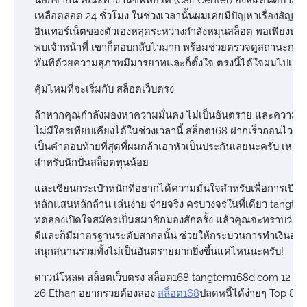
เหลือตลอด 24 ชั่วโมง ในช่วงเวลานั้นผมเคยมีปัญหาเรื่องสัญ
อินเทอร์เน็ตของตัวเองหลุดระหว่างกำลังหมุนสล็อต พอเพียงทัก
พบเจ้าหน้าที่ เขาก็ตอบกลับไวมาก พร้อมช่วยตรวจดูสถานะการ
ทันทีด้วยความสุภาพมีมารยาทและก็ตั้งใจ ตรงนี้ได้ใจผมไปเต็
คุ้มไหมที่จะเริ่มกับ สล็อตเว็บตรง
ถ้าหากคุณกำลังมองหาความมั่นคง ไม่เป็นอันตราย และความรวด
ไม่มีใครเทียบเคียงได้ในช่วงเวลานี้ สล็อต168 ฝากเร็วถอนไว ไม่ม
เป็นคำตอบท้ายที่สุดที่ผมกล้าเอาหัวเป็นประกันเลยนะครับ เหมาะ
สำหรับนักปั่นสล็อตทุนน้อย
และเซียนกระเป๋าหนักที่อยากได้ความมั่นใจสำหรับเพื่อการเบิกเง
หลักแสนหลักล้าน เล่นง่าย จ่ายจริง ครบวงจรในที่เดียว tangt
ทดลองเปิดใจสมัครเป็นสมาชิกมองสักครั้ง แล้วคุณจะทราบว่าเว็บ
ดีและก็มีมาตรฐานระดับสากลนั้น ช่วยให้กระบวนการทำเงินออ
สนุกสนานรวมทั้งไม่เป็นอันตรายมากยิ่งขึ้นแค่ไหนนะครับ!
ดาวน์โหลด สล็อตเว็บตรง สล็อต168 tangtem168d.com 12 ก
26 Ethan อยากรวยต้องลอง
สล็อต168
ปลดหนี้ได้ง่ายๆ Top 84