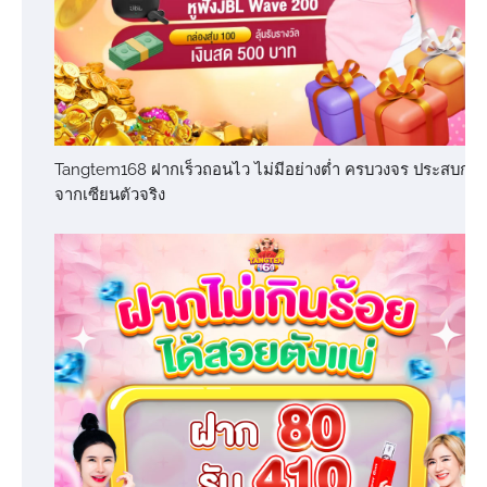
Tangtem168 ฝากเร็วถอนไว ไม่มีอย่างต่ำ ครบวงจร ประสบการ
จากเซียนตัวจริง