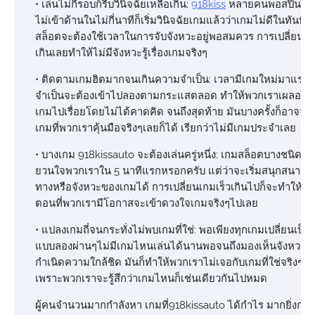
• เล่นไม่กี่รอบก็รีบวินิจฉัยเหลือเกิน:
918kiss
หลายคนพอสปินแล้
ไม่เข้าด้านในไม่กี่นาทีก็เริ่มวินิจฉัยเกมแล้วว่าเกมไม่ดีในทันที ทั
สล็อตจะต้องใช้เวลาในการจับจังหวะอยู่พอสมควร การเปลี่ยนเร็
เกินเลยทำให้ไม่มีจังหวะรู้เรื่องเกมจริงๆ
• ติดตามเกมฮิตมากจนเกินความจำเป็น: เวลามีเกมใหม่มาแรง
จำเป็นจะต้องเข้าไปลองตามกระแสตลอด ทำให้พวกเราเผลอเปล
เกมไปเรื่อยโดยไม่ได้คาดคิด จนถึงสุดท้าย มันบางครั้งก็อาจจะไ
เกมที่พวกเราคุ้นมือจริงๆเลยก็ได้ เรียกว่าไม่มีเกมประจำเลย
• บางเกม 918kissauto จะต้องเล่นครู่หนึ่ง: เกมสล็อตบางชนิดจะม
ยวนใจพวกเราใน 5 นาทีแรกหรอกครับ แต่ว่าจะเริ่มสนุกสนานเมื
ทางหรือจังหวะของเกมได้ การเปลี่ยนเกมเร็วเกินไปก็จะทำให้เ
ตอนที่พวกเรามีโอกาสจะเข้าดวงใจเกมจริงๆไปเลย
• แปลงเกมถี่จนกระทั่งไม่พบเกมที่ใช่: พอเพียงทุกเกมเปลี่ยนเป็น
แบบลองผ่านๆไม่มีเกมไหนเล่นได้นานพอจนถึงมองเห็นจังหวะหร
กำเนิดความใกล้ชิด มันก็ทำให้พวกเราไม่เจอกับเกมที่ใช่จริงๆสักค
เพราะพวกเราจะรู้สึกว่าเกมไหนก็เช่นเดียวกันไปหมด
ผู้คนจำนวนมากกำลังหา เกมที่918kissauto ได้กำไร มากยิ่งกว่า 