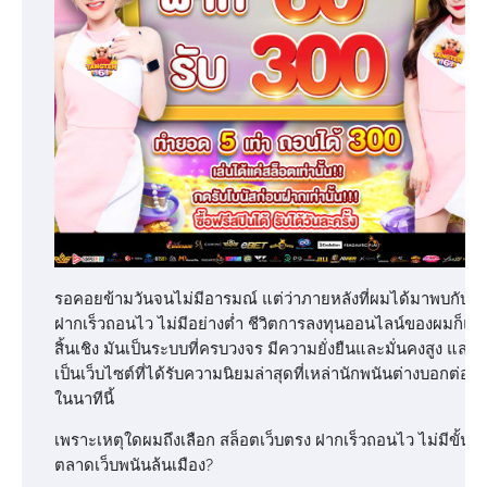
รอคอยข้ามวันจนไม่มีอารมณ์ แต่ว่าภายหลังที่ผมได้มาพบกับ ส
ฝากเร็วถอนไว ไม่มีอย่างต่ำ ชีวิตการลงทุนออนไลน์ของผมก็แ
สิ้นเชิง มันเป็นระบบที่ครบวงจร มีความยั่งยืนและมั่นคงสูง และเป
เป็นเว็บไซต์ที่ได้รับความนิยมล่าสุดที่เหล่านักพนันต่างบอกต่อก
ในนาทีนี้
เพราะเหตุใดผมถึงเลือก สล็อตเว็บตรง ฝากเร็วถอนไว ไม่มีขั้นต่ำ 
ตลาดเว็บพนันล้นเมือง?