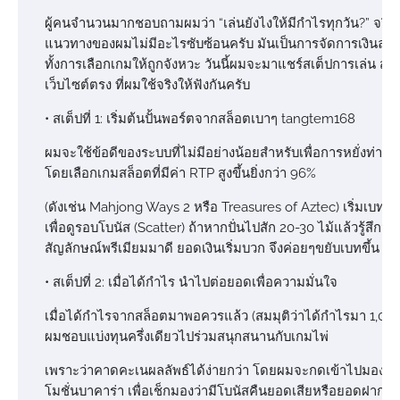
ผู้คนจำนวนมากชอบถามผมว่า “เล่นยังไงให้มีกำไรทุกวัน?” จริง
แนวทางของผมไม่มีอะไรซับซ้อนครับ มันเป็นการจัดการเงินลง
ทั้งการเลือกเกมให้ถูกจังหวะ วันนี้ผมจะมาแชร์สเต็ปการเล่น สล
เว็บไซต์ตรง ที่ผมใช้จริงให้ฟังกันครับ
• สเต็ปที่ 1: เริ่มต้นปั้นพอร์ตจากสล็อตเบาๆ tangtem168
ผมจะใช้ข้อดีของระบบที่ไม่มีอย่างน้อยสำหรับเพื่อการหยั่งท่าที
โดยเลือกเกมสล็อตที่มีค่า RTP สูงขึ้นยิ่งกว่า 96%
(ดังเช่น Mahjong Ways 2 หรือ Treasures of Aztec) เริ่มเบทที่
เพื่อดูรอบโบนัส (Scatter) ถ้าหากปั่นไปสัก 20-30 ไม้แล้วรู้สึกว่า
สัญลักษณ์พรีเมียมมาดี ยอดเงินเริ่มบวก จึงค่อยๆขยับเบทขึ้น
• สเต็ปที่ 2: เมื่อได้กำไร นำไปต่อยอดเพื่อความมั่นใจ
เมื่อได้กำไรจากสล็อตมาพอควรแล้ว (สมมุติว่าได้กำไรมา 1,00
ผมชอบแบ่งทุนครึ่งเดียวไปร่วมสนุกสนานกับเกมไพ่
เพราะว่าคาดคะเนผลลัพธ์ได้ง่ายกว่า โดยผมจะกดเข้าไปมองที่
โมชั่นบาคาร่า เพื่อเช็กมองว่ามีโบนัสคืนยอดเสียหรือยอดฝากรา