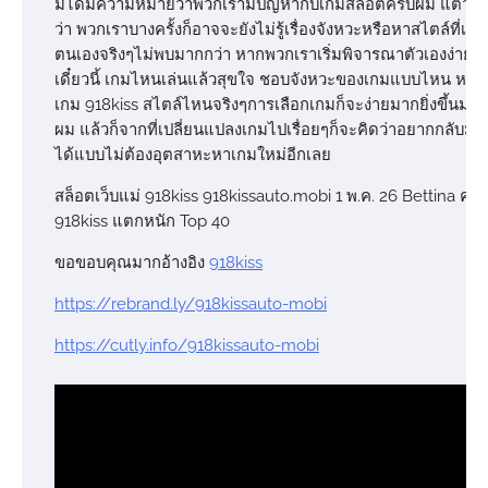
มิได้มีความหมายว่าพวกเรามีปัญหากับเกมสล็อตครับผม แต่ว่า
ว่า พวกเราบางครั้งก็อาจจะยังไม่รู้เรื่องจังหวะหรือหาสไตล์ที่เห
ตนเองจริงๆไม่พบมากกว่า หากพวกเราเริ่มพิจารณาตัวเองง่ายๆตั
เดี๋ยวนี้ เกมไหนเล่นแล้วสุขใจ ชอบจังหวะของเกมแบบไหน หรือรู้
เกม 918kiss สไตล์ไหนจริงๆการเลือกเกมก็จะง่ายมากยิ่งขึ้นมา
ผม แล้วก็จากที่เปลี่ยนแปลงเกมไปเรื่อยๆก็จะคิดว่าอยากกลับมาเ
ได้แบบไม่ต้องอุตสาหะหาเกมใหม่อีกเลย
สล็อตเว็บแม่ 918kiss 918kissauto.mobi 1 พ.ค. 26 Bettina คาส
918kiss แตกหนัก Top 40
ขอขอบคุณมากอ้างอิง
918kiss
https://rebrand.ly/918kissauto-mobi
https://cutly.info/918kissauto-mobi