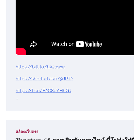
https://bitt.to/hk2aww
https://shorturl.asia/9JPT2
https://t.co/E2C8oYHhGJ
…
สล็อตเว็บตรง