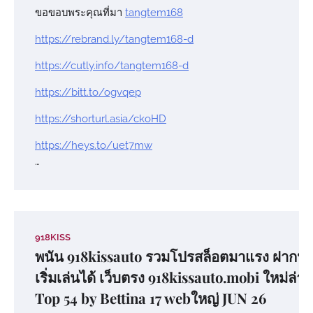
ขอขอบพระคุณที่มา
tangtem168
https://rebrand.ly/tangtem168-d
https://cutly.info/tangtem168-d
https://bitt.to/ogvqep
https://shorturl.asia/ckoHD
https://heys.to/uet7mw
…
918KISS
พนัน 918kissauto รวมโปรสล็อตมาแรง ฝากน้อ
เริ่มเล่นได้ เว็บตรง 918kissauto.mobi ใหม่ล่าส
Top 54 by Bettina 17 webใหญ่ JUN 26