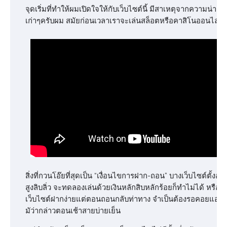
จุดเริ่มที่ทำให้ผมเปิดใจให้กับเว็บไซต์นี้ มีสาเหตุจากความน่าเบื
เก่าๆครับผม สมัยก่อนเวลาเราจะเล่นสล็อตหรือคาสิโนออนไลน์ท
สิ่งที่กวนโอ๊ยที่สุดเป็น “เงื่อนไขการฝาก-ถอน” บางเว็บไซต์ตั้งอย่
สูงลิบลิ่ว จะทดลองเล่นด้วยเงินหลักสิบหลักร้อยก็ทำไม่ได้ หรือบ
เว็บไซต์ฝากง่ายแต่ตอนถอนกลับท่าทาง จำเป็นต้องรอคอยแอดไ
มัว่ากล่าวตอนเช้าสายบ่ายเย็น