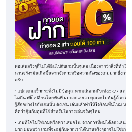
พอเล่นจริงๆก็ไม่ได้อินไปกับเกมนั้นๆเลย เนื่องจากว่าสิ่งที่ทำให้เ
นานจริงๆมันเกิดขึ้นจากจังหวะหรือความนิ่งของเกมมากยิ่งกว่านั
ครับ
• แปลงเกมเร็วกระทั่งไม่มีข้อมูล: หากเล่นเกมPuntaek77 แต่ละ
ไม่กี่นาทีก็เปลี่ยนโดยทันที ผมบอกเลยว่า คุณจะไม่ทันรู้ด้วยว่า
รู้สึกอย่างไรกับเกมนั้น ดังเช่น เล่นแล้วทำให้ใจร้อนขึ้นไหม หรือ
คิดว่าคุ้มกับทุนที่ใช้สำหรับในการเล่นจริงๆไหม
• เกมที่ใช่ไม่ใช่เกมหวือหวาเสมอไป: จากการที่ผมได้ลองเล่นเก
มาก ผมพบว่า เกมที่จะอยู่กับพวกเราได้นานจริงๆอาจไม่ใช่เกมท