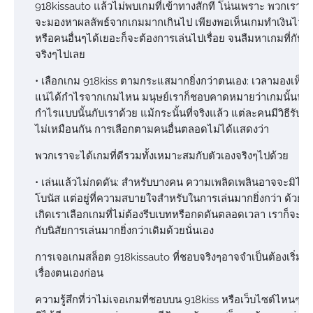
918kissauto แล้วไม่พบเกมที่เข้าทางสักที โน่นเพราะ พวกเราบ
จะมองหาผลลัพธ์จากเกมมากเกินไป เพียงพอเห็นเกมทำเงินไว แ
หรือคนอื่นๆได้เยอะก็จะต้องการเล่นไปเรื่อย จนลืมหาเกมที่กับตั
จริงๆไปเลย
• เลือกเกม 918kiss ตามกระแสมากยิ่งกว่าตนเอง: เวลามองเห็น
แน่ได้กำไรจากเกมไหน มนุษย์เราก็ชอบคาดหมายว่าเกมนั้นน่า
กำไรแบบนั้นกับเราด้วย แม้กระนั้นที่จริงแล้ว แต่ละคนมีวิธีรับจ
ไม่เหมือนกัน การเลือกตามคนอื่นตลอดไม่ได้แสดงว่า
พวกเราจะได้เกมที่ดีรวมทั้งเหมาะสมกับตัวเองจริงๆไปด้วย
• เล่นแล้วไม่กดดัน: สำหรับบางคน ความเพลิดเพลินอาจจะมิได้อยู
โบนัส แต่อยู่ที่ความสบายใจสำหรับในการเล่นมากยิ่งกว่า ด้วยเหตุ
เกิดเราเลือกเกมที่ไม่ต้องรีบเบทหรือกดดันตลอดเวลา เราก็จะได้
กับนิสัยการเล่นมากยิ่งกว่าเดิมด้วยนั่นเอง
การเจอเกมสล็อต 918kissauto ที่ชอบจริงๆอาจจำเป็นต้องเริ่มจา
เรื่องตนเองก่อน
ความรู้สึกที่ว่าไม่เจอเกมที่ชอบบน 918kiss หรือเว็บไซต์ไหนๆเล