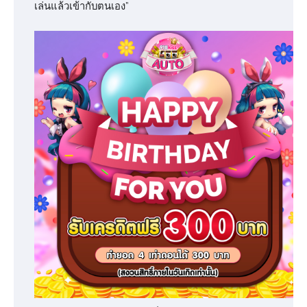
เล่นแล้วเข้ากับตนเอง”