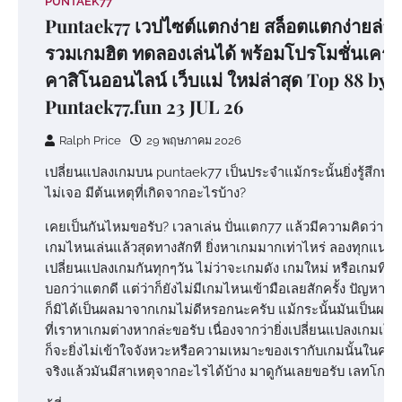
PUNTAEK77
Puntaek77 เวปไซต์แตกง่าย สล็อตแตกง่ายล่าส
รวมเกมฮิต ทดลองเล่นได้ พร้อมโปรโมชั่นเครด
คาสิโนออนไลน์ เว็บแม่ ใหม่ล่าสุด Top 88 by 
Puntaek77.fun 23 JUL 26
Ralph Price
29 พฤษภาคม 2026
เปลี่ยนแปลงเกมบน puntaek77 เป็นประจำแม้กระนั้นยิ่งรู้สึกหาเก
ไม่เจอ มีต้นเหตุที่เกิดจากอะไรบ้าง?
เคยเป็นกันไหมขอรับ? เวลาเล่น ปั่นแตก77 แล้วมีความคิดว่า ทำ
เกมไหนเล่นแล้วสุดทางสักที ยิ่งหาเกมมากเท่าไหร่ ลองทุกแนว
เปลี่ยนแปลงเกมกันทุกๆวัน ไม่ว่าจะเกมดัง เกมใหม่ หรือเกมที่คน
บอกว่าแตกดี แต่ว่าก็ยังไม่มีเกมไหนเข้ามือเลยสักครั้ง ปัญหานี
ก็มิได้เป็นผลมาจากเกมไม่ดีหรอกนะครับ แม้กระนั้นมันเป็นผลม
ที่เราหาเกมต่างหากล่ะขอรับ เนื่องจากว่ายิ่งเปลี่ยนแปลงเกมเร็
ก็จะยิ่งไม่เข้าใจจังหวะหรือความเหมาะของเรากับเกมนั้นในควา
จริงแล้วมันมีสาเหตุจากอะไรได้บ้าง มาดูกันเลยขอรับ เลทโก!