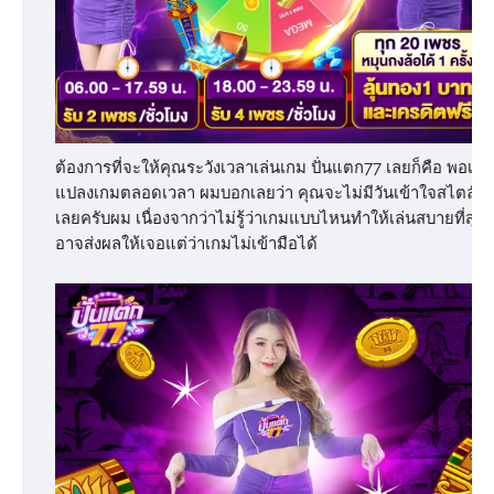
ต้องการที่จะให้คุณระวังเวลาเล่นเกม ปั่นแตก77 เลยก็คือ พอเพี
แปลงเกมตลอดเวลา ผมบอกเลยว่า คุณจะไม่มีวันเข้าใจสไตล์ขอ
เลยครับผม เนื่องจากว่าไม่รู้ว่าเกมแบบไหนทำให้เล่นสบายที่สุด ซ
อาจส่งผลให้เจอแต่ว่าเกมไม่เข้ามือได้