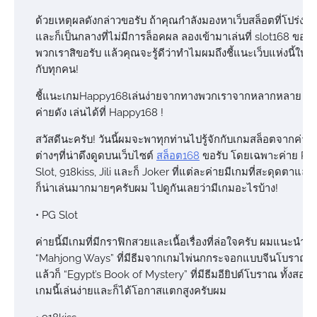
ด้วยเหตุผลดังกล่าวขอรับ ถ้าคุณกำลังมองหาเว็บสล็อตที่โปร่งใส
และก็เป็นกลางที่ไม่มีการล็อคผล ลองเข้ามาเล่นที่ slot168 ของ
พวกเราสิขอรับ แล้วคุณจะรู้ดีว่าทำไมผมถึงชี้แนะเว็บแห่งนี้ให้
กับทุกคน!
ชี้แนะเกมHappy168เล่นง่ายจากทางพวกเราจากหลากหลาย
ค่ายดัง เล่นได้ที่ Happy168 !
สวัสดีนะครับ! วันนี้ผมจะพาทุกท่านไปรู้จักกับเกมสล็อตจากค่าย
ต่างๆที่น่าดึงดูดบนเว็บไซต์
สล็อต168
ขอรับ โดยเฉพาะค่าย PG
Slot, 918kiss, Jili และก็ Joker ที่แต่ละค่ายมีเกมที่สะดุดตาแล้ว
ก็น่าเล่นมากมายๆครับผม ไปดูกันเลยว่ามีเกมอะไรบ้าง!
• PG Slot
ค่ายนี้มีเกมที่มีกราฟิกสวยและเนื้อเรื่องที่ล่อใจครับ ผมแนะนำ
“Mahjong Ways” ที่มีธีมจากเกมไพ่นกกระจอกแบบจีนโบราณ
แล้วก็ “Egypt’s Book of Mystery” ที่มีธีมอียิปต์โบราณ ทั้งสอง
เกมนี้เล่นง่ายและก็ได้โอกาสแตกสูงครับผม