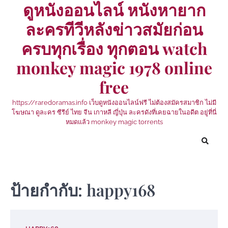
ดูหนังออนไลน์ หนังหายาก
Skip
to
ละครทีวีหลังข่าวสมัยก่อน
content
ครบทุกเรื่อง ทุกตอน watch
monkey magic 1978 online
free
https://raredoramas.info เว็บดูหนังออนไลน์ฟรี ไม่ต้องสมัครสมาชิก ไม่มี
โฆษณา ดูละคร ซีรีย์ ไทย จีน เกาหลี ญี่ปุ่น ละครดังที่เคยฉายในอดีต อยู่ที่นี่
หมดแล้ว monkey magic torrents
ป้ายกำกับ:
happy168