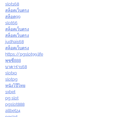
slot168
สล็อตเว็บตรง
สล็อต99
slot66
สล็อตเว็บตรง
สล็อตเว็บตรง
judhai168
สล็อตเว็บตรง
https://pgslot99.life
พุซซี่888
บาคาร่า168
slotxo
slotpg
หนังโป๊ไทย
1xbet
pg slot
pgslot888
allbet24
pgslot