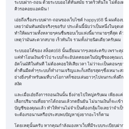
ระบบฝาก-ถอน ด้วยระบบออโต้ทันสมัย รวดร็วทันใจ ไม่ต้องต่อ
คิวรอคอยแอดมิน !
เอ่ยถึงเรื่องระบบฝาก-ถอนของเว็บไซต์ happy168 นี่ ผมต้องบอ
เลยว่ามันทันสมัยจริงๆขอรับ! ประเด็นนี้นับว่าเป็นหนึ่งในจุดเด่นที
ทำให้ผมรวมทั้งหลายๆคนชื่นชอบเว็บแห่งนี้มากมายๆที่สุด ด้วย
เหตุว่ามันสะดวกสบาย เร็วทันใจ รวมทั้งง่ายนิดเดียวครับผม
ระบบออโต้ของ สล็อต168 นั้นเยี่ยมมากๆเลยล่ะครับ เพราะคุณ
แค่ทำโอนเงินเข้าไป ระบบก็จะอัปเดตยอดในบัญชีของคุณแบบ
อัตโนมัติในทันที ไม่ต้องคอยให้เสียเวลา ไม่ว่าจะเป็นตอนๆยาม
ค่ำคืนมืดค่ำๆระบบก็ทำงานเจริญและก็เสถียรสุดๆซึ่งเหมาะสมอ
ย่างยิ่งๆสำหรับผมที่บางโอกาสก็ชอบเล่นยาวๆไปจนกระทั่งดึก
สงัด
และเมื่อเอ๋ยถึงการถอนเงินนั้น ยิ่งง่ายไปใหญ่ครับผม เพียงแค่
เลือกปริมาณที่อยากได้ถอนแล้วกดยืนยัน ไม่นานเงินก็จะเข้า
บัญชีของคุณแล้ว ทำให้ท่านไม่จำเป็นต้องกลุ้มใจเลยว่าจำเป็นที่
จะต้องรอนานหรือประสบพบปัญหายุ่งยากอะไรก็ตาม
โดยเหตุนั้นครับ หากคุณกำลังมองหาเว็บที่มีระบบระเบียบฝาก-