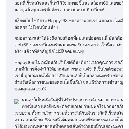
ถอนที่เร็วทันใจและก็น่าไว้ใจ ผมขอชี้แนะ สล็อต168 เลยขอรับ
ลองดูแล้วคุณจะรู้สึกถึงความสบายสบายที่ว่านี้เอง!
สล็อตเว็บไซต์ตรง Happy168 ของทางพวกเรา แตกง่าย ไม่มี
ล็อคผล ไม่โดนบิดแน่ๆ !
ผมอยากมาเล่าให้ฟังถึงเว็บสล็อตที่ผมเล่นบ่อยตอนนี้ มันก็คือ
slot168 ของเรานี่เองครับผม ผมขอรับรองเลยว่าเว็บนี้แตกง่าย
จริงๆแล้วก็ที่สำคัญคือไม่มีล็อคผลแน่ๆ!
Happy168 ไม่เหมือนกับเว็บไซต์อื่นๆที่บางเวลาคุณอาจเจอกับ
เกมที่มีการตั้งค่าไว้ให้ยากต่อการชนะ แต่ว่าที่เว็บไซต์ของพวก
เรานี้ ทุกเกมเล่นได้อย่างเปิดเผยแล้วก็เป็นกลางนะครับ ช่องทาง
สำหรับเพื่อการชนะของคุณนั้นขึ้นกับโชคแล้วก็ความชำนาญ
ของคุณเอง 100%
ผมเองก็เป็นหนึ่งในผู้ที่ได้รับประสบการณ์ตรงจากการเล่น
ตรงนี้แล้ว แล้วก็ผมจะต้องบอกเลยว่าผมพอใจมากมายกับ
ระบบรวมทั้งการบริการ รวมทั้งการได้รับเงินรางวัลที่เร็วทันใจทุ
คราว เกมสล็อต168ตรงนี้ได้ผลตอบแทนที่ชอบธรรม และก็ผม
ก็ได้มองเห็นหลายๆคนที่ทดลองเล่นต่างก็แฮปปี้กันเยอะนะครับ