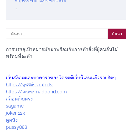
https://cutt.ly/BewP2A1A
…
ค้นหา
สำหรับ:
การบรรลุเป้าหมายมักมาพร้อมกับการทำสิ่งที่ผู้คนอื่นไม่
พร้อมที่จะทำ
เว็บสล็อตและบาคาร่าของโครตดีเว็บนี้เล่นแล้วรวยจัดๆ
https://918kissauto.tv
https://www.madoohd.com
สล็อตเว็บตรง
sagame
joker 123
ดูหนัง
pussy888