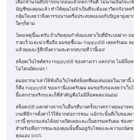
เลือกจำนวนที่ปรารถนาถอนแล้วกดการันตี ไม่นานเงินก็จะเข้า
บัญชีของคุณแล้ว ทำให้คุณไม่จำเป็นที่จะต้องมาวิตกกังวลหรือ
กลุ้มใจเลยว่าจึงควรรอนานหรือประสบพบเจอกับปัญหายุ่งยาก
ใดๆก็ตาม
โดยเหตุนี้นะครับ ถ้าเกิดคุณกำลังมองหาเว็บที่มีระบบฝาก-ถอนที
รวดเร็วและน่าเชื่อถือ ผมขอชี้แนะ happy168 เลยครับผม ลองดู
แล้วคุณจะรู้สึกถึงความสะดวกสบายที่ว่านี้เอง!
สล็อตเว็บไซต์ตรง Happy168 ของทางเรา แตกง่าย ไม่มีล็อคผล
ไม่โดนบิดแน่ๆ !
ผมอยากมาเล่าให้ฟังถึงเว็บไซต์สล็อตที่ผมเล่นบ่อยในเวลานี้ มัน
ก็คือ happy168 ของเรานี่เองครับผม ผมขอรับรองเลยว่าเว็บไซต
นี้แตกง่ายจริงๆและก็ที่สำคัญคือไม่มีล็อคผลแน่นอน!
สล็อต168 แตกต่างจากเว็บอื่นๆที่บางครั้งบางคราวคุณอาจพบกับ
เกมที่มีการตั้งค่าไว้ให้ยากต่อการชนะ แม้กระนั้นที่เว็บของพวก
เรานี้ ทุกเกมเล่นได้อย่างเปิดเผยและเป็นธรรมครับผม ช่องทาง
สำหรับเพื่อการชนะของคุณนั้นขึ้นอยู่กับโชคและความถนัดของ
คุณเอง 100%