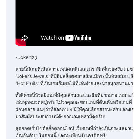
• Joker123
ค่ายนี้มีเกมที่เน้นความเพลิดเพลินและกราฟิกที่สวยครับ ผมชอบ
“Joker’s Jewels” ที่มีธีมสล็อตคลาสสิกแม้กระนั้นทันสมัย แล้วก็
“Hot Fruits” ที่เป็นเกมธีมผลไม้ที่เล่นง่ายและน่าสนุกสนานมากๆ
ทั้งสี่ค่ายนี้ล้วนมีเกมที่มีคุณลักษณะและธีมที่มากมาย เหมาะกับผู
เล่นทุกหมวดหมู่ครับ ไม่ว่าคุณจะชอบเกมที่ตื่นเต้นหรือเกมที่
ผ่อนคลาย แน่ๆว่าที่สล็อต168 มีให้คุณเลือกสรรนะครับ ลองเข้า
มาสัมผัสประสบการณ์ดีๆจากเกมเหล่านี้ดูครับ!
สุดยอดเว็บไซต์สล็อตออนไลน์ เว็บตรงที่กำลังเป็นกระแสมาแรง
เป็นอันดับ 1 ในตอนนี้ ! ลงทะเบียนรับเครดิตฟรี