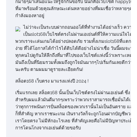
กมายๆมาเสนอแนะให้รู้จักกันขอรับ นั่นก็คือเว็บไซต์ happy168
ที่มาพร้อมด้วยคุณลักษณะเด่นหลายอย่างที่ผมเชื่อว่าหลายๆคน
กำลังมองหาอยู่
ไม่ว่าจะเป็นระบบฝากถอนออโต้ที่ทำงานได้อย่างเร็ว ความ
เป็นslot168เว็บไซต์ตรงไม่ผ่านเอเย่นต์ที่ให้ความแน่ใจได้ว่
พวกเราจะเล่นเกมได้อย่างปลอดภัย รวมทั้งเกมslot168ที่แตก
ง่าย ที่ได้โอกาสได้กำไรได้ดิบได้ดีอย่างไม่น่าเชื่อ วันนี้ผมจะพา
ทุกคนไปดูกันให้ลึกถึงที่มาที่ไปของเว็บไซต์แห่งนี้ว่าเพราะเหตุไ
มันถึงเป็นที่นิยมรวมทั้งผมถึงถูกใจมันมากๆไปเริ่มกันเลยดีกว่า
นะครับ ตามผมมาดูรายละเอียดกัน!
สล็อต168 เว็บตรง มาแรงแห่งปี 2024 !
เริ่มแรกเลย สล็อต168 นั้นเป็นเว็บไซต์ตรงไม่ผ่านเอเย่นต์ ซึ่ง
สำหรับผมแล้วมันดีมากๆเพราะว่าพวกเราสามารถเชื่อมั่นได้เลย
ว่าทุกการพนันการปั่นสล็อตของพวกเรานั้นไม่เป็นอันตราย และ
ก็ที่สำคัญ หากเราชนะเกม เงินรางวัลก็จะถูกโอนฝากบัญชีพวก
เราโดยตรง ไม่มีหักอะไรเลย ที่สำคัญเลยคือไม่มีปัญหาประเด็น
การโดนโกงจากเอเย่นต์ด้วยขอรับ