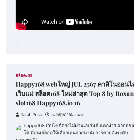
…
สล็อต168
Happy168 webใหญ่ JUL 2567 คาสิโนออนไลน์
เว็บแม่ สล็อต168 ใหม่ล่าสุด Top 8 by Roxana
slot168 Happy168.io 16
Ralph Price
10 พฤษภาคม 2024
happy168 เว็บไซต์ตรงไม่ผ่านเอเย่นต์ แตกง่าย ฝากถอนออ
โต้ มีเกมสล็อตให้เลือกเล่นจากนานัปการค่ายดังระดับ
นานาชาติ!