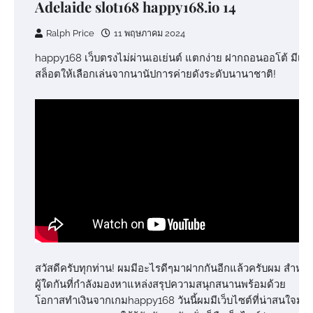
Adelaide slot168 happy168.io 14
Ralph Price
11 พฤษภาคม 2024
happy168 เว็บตรงไม่ผ่านเอเย่นต์ แตกง่าย ฝากถอนออโต้ มีเก
สล็อตให้เลือกเล่นจากนานัปการค่ายดังระดับนานาชาติ!
สวัสดีครับทุกท่าน! ผมมีอะไรดีๆมาฝากกันอีกแล้วครับผม สำหรั
ผู้ใดกันที่กำลังมองหาแหล่งสรุปความสนุกสนานพร้อมด้วย
โอกาสทำเงินจากเกมhappy168 วันนี้ผมมีเว็บไซต์ที่น่าสนใจมา