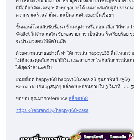
ทำให้สะดวกมากมายสำหรับผู้ที่ไม่ได้อยากใช้บัญชีธนาคาร แค่
มีมือถือก็จัดแจงทุกๆสิ่งทุกๆอย่างได้ เหมาะสมกับผู้ที่ปรารถนา
ความรวดเร็วแล้วก็ความเป็นส่วนตัวเยอะขึ้นเรื่อยๆ
ขั้นตอนก็ไม่สลับซับซ้อน เข้าเมนูฝากหรือถอน เลือกวิถีทาง True
Wallet ใส่จำนวนเงิน รับรองรายการ เป็นอันเสร็จเรียบร้อย ระบ
จะประมวลผลให้อัตโนมัติ
ด้วยความสบายอย่างนี้ ทำให้การเล่น happy168 ลื่นไหลกว่าเดิ
ไม่ต้องสะดุดกับกรรมวิธีเงิน และสามารถโฟกัสกับการเล่นเกม
ได้สุดกำลังนะครับ
เกมสล็อต happy168 happy168.casa 28 กุมภาพันธ์ 2569
Bernardo เกมpgสนุกๆ สล็อต168ถอนภายใน 3 วินาที Top 58
ขอขอบคุณมากreference
สล็อต168
https://rebrand.ly/happy168-casa