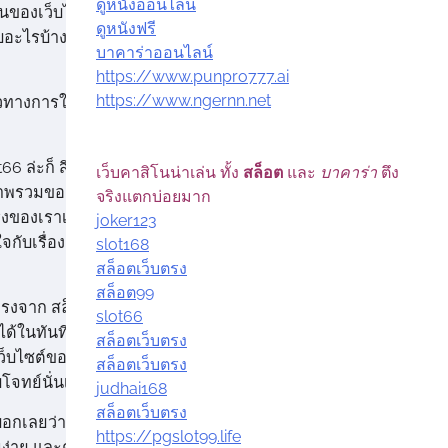
ดูหนังออนไลน์
วตนของเว็บไซต์ให้คน
ดูหนังฟรี
บอะไรบ้างนั้น พวก
บาคาร่าออนไลน์
เมื่อการเล่นเกม pussy888win 
https://www.punpro777.ai
สอดแทรก มันจะส่งผลต่อการเ
https://www.ngernn.net
วทางการให้บริการ
สล็อตอย่างไร
จะทำยังไงถ้าหากเล่นเกม
 ล่ะก็ สิ่งแรกที่
เว็บคาสิโนน่าเล่น ทั้ง
สล็อต
และ
บาคาร่า
ตึง
pussy888win แล้วถูกสอดแท
ภาพรวมของเว็บ
จริงแตกบ่อยมาก
การเล่นเกมสล็อตมิได้มีเพียงแ
์ตรงของเราเลือกจัด
joker123
ตอบที่เกิดขึ้นในแต่ละรอบเพีย
จกับเรื่องอะไรบ้าง
slot168
นั้น แต่ว่ามันรวมถึงความต่อเนื
สล็อตเว็บตรง
ของประสบการณ์ที่เรารับทรา
สล็อต99
ตรงจาก สล็อต ถูกจัด
ตลอดเวลาที่เล่นเกมด้วย เวล
slot66
ด้ในทันทีว่าเว็บ
เราเล่น เราก็สนองตอบต่อจังห
สล็อตเว็บตรง
งเว็บไซต์ของพวกเราก็
ข้างในเกมกันอยู่แล้ว
สล็อตเว็บตรง
จทย์นั่นเองครับ
judhai168
สล็อตเว็บตรง
บอกเลยว่า หน้าแรก
https://pgslot99.life
นง่าย และค้นหาข้อมูล