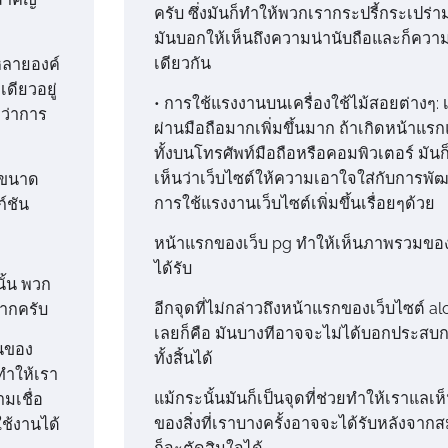
ครับ ซึ่งมันก็ทำให้พวกเรากระปรี้กระเปร่า
มันบอกให้เห็นถึงความน่านับถือและก็ความ
เดียวกัน
หลายองค์
ดียวอยู่
• การใช้แรงงานบนเครื่องใช้ไม้สอยต่างๆ: เ
กว่าการ
ผ่านมือถือมากเพิ่มขึ้นมาก ถ้าเกิดหน้าแร
ทั้งบนโทรศัพท์มือถือหรือคอมพิวเตอร์ มัน
เห็นว่าเว็บไซต์ให้ความเอาใจใส่กับการพั
านขนาด
การใช้แรงงานเว็บไซต์เพิ่มขึ้นเรื่อยๆด้วย
์ชัน
หน้าแรกของเว็บ pg ทำให้เห็นภาพรวมขอ
ได้รับ
ั้น พวก
อีกจุดที่ไม่กล่าวถึงหน้าแรกของเว็บไซต์ alot
มากครับ
เลยก็คือ มันบางทีอาจจะไม่ได้บอกประสบ
วนของ
ทั้งสิ้นได้
ทำให้เรา
แม้กระนั้นมันก็เป็นจุดที่ช่วยทำให้เราแลเ
ามเชื่อ
ของสิ่งที่เราบางครั้งอาจจะได้รับหลังจากส
ใช้งานได้