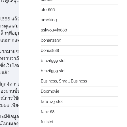
รดูแลผู้เล่นของ
แบบอัตโนมัติเลยครับ เพียงพ
alot666
เราจุดโฟกัสกับสิ่งที่อยู่เบื้องหน
666 แล้ว หน้าแรก
ambking
จริงๆมันก็ช่วยให้ประสบการณ์
ธีการดูแลสมาชิกของ
สำหรับในการเล่นนั้นดียิ่งขึ้นด
askyouwin888
็กๆที่อยู่บนหน้าแรก
• จังหวะสร้างความใกล้ชิด: เมื่
ดูแลมากแค่ไหน
bonanza99
พวกเรารู้จักกับจังหวะของเกม
bonus888
ล่นมากมายชอบมองหา
การทราบรับประสบการณ์ต่างๆ
ราบว่าถ้าเกิดเกิด
เกิดขึ้นโดยธรรมชาติ ทำให้พ
brazil999 slot
ซึ่งเว็บไซต์ตรงของ
เรามีความรู้สึกว่าเล่นเกม
brazil999 slot
มแจ้ง
pussy888win แล้วลื่นไหลมา
Business, Small Business
แล้วก็ยังเป็นเหตุให้พวกเราเชื่
ถูกจัดวางให้เข้าใจ
กับบรรยากาศด้านในเกมก้าวห
้องผ่านขั้นตอนเยอะ
Doomovie
ขึ้นอีกด้วย
การณ์การใช้แรงงาน
fafa 123 slot
666 เพียงอย่างเดียว
• การเล่นมีเรื่องมีราวราวมากเพ
faro168
ขึ้น: เกมสล็อตเป็นเกมที่เกิด
ดีจะมีข้อมูลสอดคล้อง
เหตุการณ์เดิมซ้ำหลายครั้ง แต่เ
fullslot
ีส่วนไหนมองขาดเลยนะ