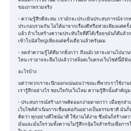
ของภาพรวมจริง
• ความรู้สึกดีสะสม: เรามักจะประเมินประสบการณ์จาก
ประกอบรวมกัน ไม่ได้มาจากเรื่องดีหรือห่วยเพียงแค่ครั้งเ
แล้ว ถ้าเว็บสร้างความประทับใจที่ดีได้เรื่อยๆมันก็ดีแล้ว
เข้าโบนัสใหญ่เพียงแต่ครั้งเดียวแล้วครับผม
• จดจำความรู้ได้ดีมากยิ่งกว่า: ถึงแม้เวลาจะผ่านไปน
ไหน เราอาจจะลืมไปแล้วว่าสล็อตเว็บตรงเว็บไซต์นี้มีฟังก
อะไรบ้าง
แต่ว่าพวกเราจะนึกออกแน่นอนว่าขณะที่พวกเราใช้งานน
เรารู้สึกอย่างไร ชอบใจกับเว็บไหม ความรู้สึกนั้นสำคัญ
• ประสบการณ์สร้างภาพคิดออกง่ายดายกว่า: เมื่อทุกส่
เว็บไซต์ดำเนินการเชื่อมต่อกันอย่างเป็นธรรมชาติ มันก็
คิดว่า ทุกอย่างดีไซน์มาดี ใช้งานได้ง่าย ซึ่งมันก็สร้างคว
มั่นและมั่นใจรวมทั้งความไม่รู้สึกกลุ้มใจสำหรับเพื่อการ