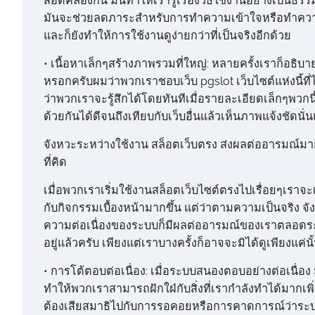
สอดคล้องกัน มันทำให้เรารู้เรื่องวิธีใช้งานอย่างเป็นธรรม
มันจะช่วยลดภาระสำหรับการทำความเข้าใจหรือทำควา
และก็ยังทำให้การใช้งานดูง่ายกว่าที่เป็นจริงอีกด้วย
• เนื้อหาเล็กๆสร้างภาพรวมที่ใหญ่: หลายครั้งเราก็อธิบาย
หรอกครับผมว่าพวกเราชอบเว็บ pgslot เว็บไซต์แห่งนี้ที่
ว่าพวกเราจะรู้สึกได้โดยทันทีเมื่อรายละเอียดเล็กๆพวกน
ด้วยกันได้ดีจนถึงเทียบกับเว็บอื่นแล้วเห็นภาพแจ้งชัดนั่น
จังหวะระหว่างใช้งาน สล็อตเว็บตรง ส่งผลต่ออารมณ์มาก
ที่คิด
เมื่อพวกเราเริ่มใช้งานสล็อตเว็บไซต์ตรงไปเรื่อยๆเราจะเ
กับกิจกรรมเบื้องหน้ามากขึ้น แต่ว่าตามความเป็นจริง จ
ความต่อเนื่องของระบบก็มีผลต่ออารมณ์ของเราตลอด
อยู่แล้วครับ เพียงแต่เราบางครั้งก็อาจจะมิได้ดูเพียงแค่นั
• การโต้ตอบต่อเนื่อง: เมื่อระบบสนองตอบอย่างต่อเนื่อง 
ทำให้พวกเราสามารถฝักใฝ่กับสิ่งที่เรากำลังทำได้มากเพิ่ม
ต้องเสียสมาธิไปกับการรอคอยหรือการคาดการณ์ว่าระ