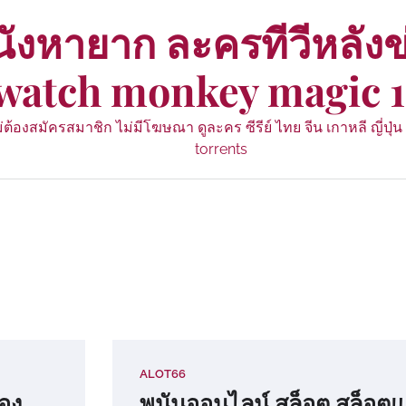
นังหายาก ละครทีวีหลังข
น watch monkey magic 1
่ต้องสมัครสมาชิก ไม่มีโฆษณา ดูละคร ซีรีย์ ไทย จีน เกาหลี ญี่ปุ่
torrents
ALOT66
่อง
พนันออนไลน์ สล็อต สล็อตแ