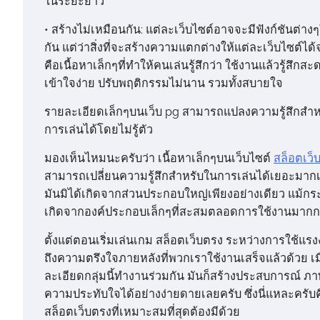
ในระยะยาว
• สร้างไม่เหมือนกัน: แต่ละเว็บไซต์อาจจะมีฟังก์ชันต่างๆ
กัน แต่ว่าสิ่งที่จะสร้างความแตกต่างให้แต่ละเว็บไซต์ได้จ
คือเนื้อหาเล็กๆที่ทำให้คนเล่นรู้สึกว่า ใช้งานแล้วรู้สึกส
เข้าใจง่าย ปรับพฤติกรรมไม่นาน รวมทั้งสบายใจ
รายละเอียดเล็กๆบนเว็บ pg สามารถแปลงความรู้สึกสำหร
การเล่นได้โดยไม่รู้ตัว
มองเห็นไหมนะครับว่า เนื้อหาเล็กๆบนเว็บไซต์
สล็อตเว็
สามารถเปลี่ยนความรู้สึกสำหรับในการเล่นได้เยอะมาก
มันมิได้เกิดจากส่วนประกอบใหญ่เพียงอย่างเดียว แม้กระ
เกิดจากองค์ประกอบเล็กๆที่สะสมตลอดการใช้งานมากก
ตั้งแต่ตอนเริ่มเล่นเกม สล็อตเว็บตรง ระหว่างการใช้แร
ถึงความตรึงใจภายหลังที่พวกเราใช้งานเสร็จแล้วด้วย เม
ละเอียดกลุ่มนี้ทำงานร่วมกัน มันก็สร้างประสบการณ์ ภ
ความประทับใจได้อย่างง่ายดายเลยครับ ซึ่งนี่แหละครับคือ
สล็อตเว็บตรงที่เหมาะสมที่สุดต้องมีด้วย