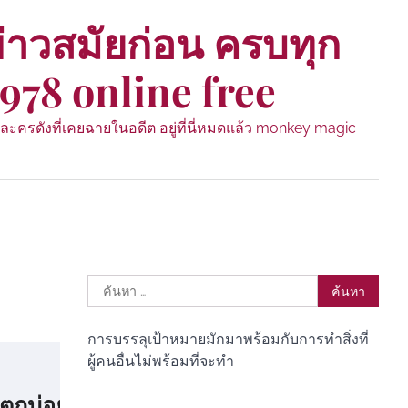
่าวสมัยก่อน ครบทุก
978 online free
น ละครดังที่เคยฉายในอดีต อยู่ที่นี่หมดแล้ว monkey magic
ค้นหา
สำหรับ:
การบรรลุเป้าหมายมักมาพร้อมกับการทำสิ่งที่
ผู้คนอื่นไม่พร้อมที่จะทำ
PUSSY888WIN
ตกบ่อยน่า
Pussy888win ติดตั้