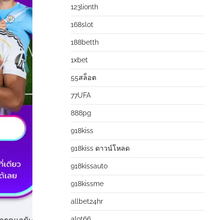
123lionth
แบบแยกรอบนะครับ แต่ว่าเราจ
ทราบทุกๆสิ่งทุกๆอย่างเป็นภา
168slot
เชื่อมต่อกันอยู่แล้ว ความเกี่ยวเ
188betth
สำหรับเพื่อการเล่นก็เลยสำคัญ
ประสบการณ์สำหรับในการเล่
1xbet
ทำให้พวกเรารู้สึกมีส่วนร่วมจร
55สล็อต
• ช่วยรักษาสมาธิระหว่างเล่น: เ
77UFA
เราเล่นแล้วเกมดำเนินตลอดแ
ไม่มีสะดุด เราก็จะสามารถฝักใ
888pg
สิ่งที่เกิดขึ้นข้างในเกมได้ง่าย
918kiss
กว่า มีสมาธิสำหรับเพื่อการเล่นท
918kiss ดาวน์โหลด
ได้มีสาเหตุจากความมานะบากบ
อะไร ทำให้เรารับรู้จังหวะในก
918kissauto
เล่นดีขึ้นด้วย
918kissme
• ทำให้อยู่กับเดี๋ยวนี้มากขึ้น: เม
allbet24hr
อย่างดำเนินไปอย่างง่ายดาย เ
มักสนใจกับเรื่องที่เกิดขึ้นเบื้อ
alot66