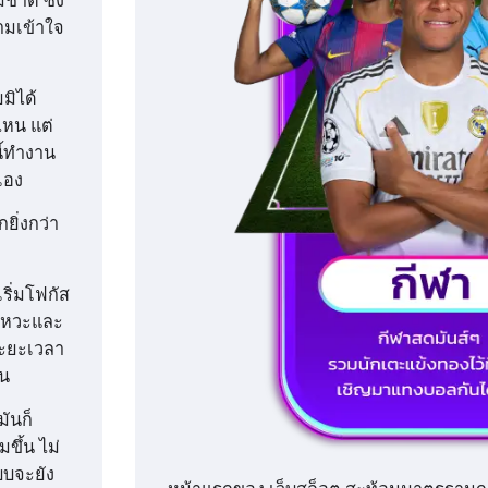
ชาติ ซึ่ง
มเข้าใจ
มิได้
ไหน แต่
ี้ทำงาน
เอง
ยิ่งกว่า
ริ่มโฟกัส
ังหวะและ
ระยะเวลา
้น
มันก็
ขึ้น ไม่
บบจะยัง