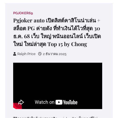
PGJOKER69
Pgjoker auto เปิดลิสต์คาสิโนน่าเล่น +
สล็อต PG ค่ายดัง ที่ทำเงินได้ไวที่สุด 30
ธ.ค. 68 เว็บ ใหญ่ พนันออนไลน์ เว็บเปิด
ใหม่ ใหม่ล่าสุด Top 15 by Chong
Ralph Price
2 ธันวาคม 2025