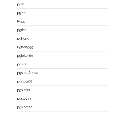
pg718
pg77
Pg99
pgfish
pgheng
Pgheng99
pgjoker69
pgslot
pgslot เว็บตรง
pgslot168
pgslot77
pgslot99
pgslotceo