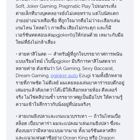
Soft, Joker Gaming, Pragmatic Play ไปจนกระทั่ง
ค่ายเล็กที่บางบุคคลอาจยังไม่เคยทราบ แต่โบนัสแตก
ง่ายอย่างน่าเหลือเชื่อ ที่ถูกใจมากคือไม่ว่าจะเลือกเล่น
เกมไหน โหลดไว ภาพลื่น เสียงไม่กระตุก และก็มี
เวอร์ชันทดสอบเล่นpgjoker69ให้ก่อนด้วย เหมาะกับมือ
ใหม่ที่ยังไม่กล้าเสี่ยง
• สายคาสิโนสด — สำหรับผู้ที่ถูกใจบรรยากาศการพนัน
แบบเรียลไทม์ เว็บนี้pgjoker มีบริการคาสิโนสดจาก
หลายค่าย ดังเช่นว่า SA Gaming, Sexy Baccarat,
Dream Gaming,
pgjoker auto
Ezugi รวมทั้งอีกหลาย
รายที่ภาพชัด ไม่ดีเลย์ ผมเคยลองเล่นบาคาร่ารอบดึกอยู่
เสมอๆแล้วสังเกตว่าโต๊ะมีให้เลือกหลายห้อง ดีลเลอร์
จริง ไม่ใช่คลิปวนซ้ำ บรรยากาศดูเป็นมือโปร ให้ความรู้
ความเข้าใจสึกราวกับนั่งอยู่ที่บ่อนจริงๆ
• สายเกมยิงปลาและเกมแนวบรรเทา — ถ้าวันไหนเบื่อ
สล็อต เบื่อบาคาร่า ผมจะแปลงมาเล่นเกมยิงปลา ซึ่งจะ
ต้องบอกว่ามีหลายแบบมากมาย ทั้งเวอร์ชันคลาสสิก
และแนวแฟนตาซีอย่าง Ocean King หรือ Dragon