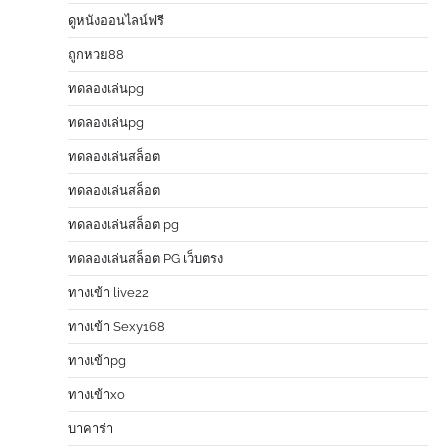
ดูหนังออนไลน์ฟรี
ถูกหวย88
ทดลองเล่นpg
ทดลองเล่นpg
ทดลองเล่นสล็อต
ทดลองเล่นสล็อต
ทดลองเล่นสล็อต pg
ทดลองเล่นสล็อต PG เว็บตรง
ทางเข้า live22
ทางเข้า Sexy168
ทางเข้าpg
ทางเข้าxo
บาคาร่า