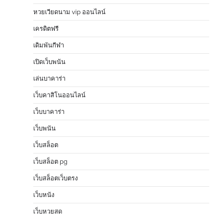
หวยเวียดนาม vip ออนไลน์
เครดิตฟรี
เดิมพันกีฬา
เปิดเว็บพนัน
เล่นบาคาร่า
เว็บคาสิโนออนไลน์
เว็บบาคาร่า
เว็บพนัน
เว็บสล็อต
เว็บสล็อต pg
เว็บสล็อตเว็บตรง
เว็บหนัง
เว็บหวยสด