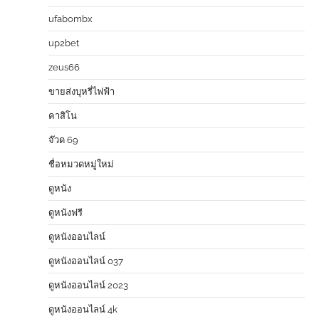
ufabombx
up2bet
zeus66
ขายส่งบุหรี่ไฟฟ้า
คาสิโน
จ๊วด 69
ชื่อหมวดหมู่ใหม่
ดูหนัง
ดูหนังฟรี
ดูหนังออนไลน์
ดูหนังออนไลน์ 037
ดูหนังออนไลน์ 2023
ดูหนังออนไลน์ 4k