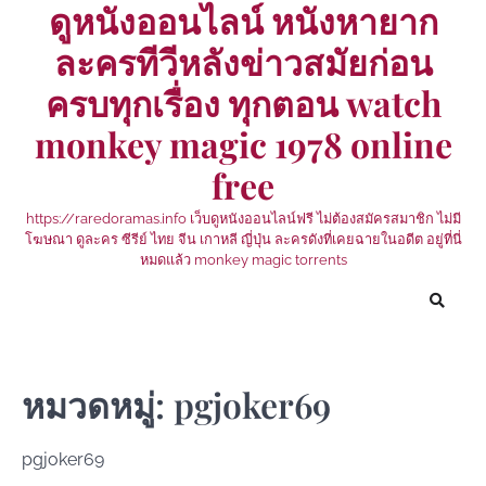
ดูหนังออนไลน์ หนังหายาก
Skip
to
ละครทีวีหลังข่าวสมัยก่อน
content
ครบทุกเรื่อง ทุกตอน watch
monkey magic 1978 online
free
https://raredoramas.info เว็บดูหนังออนไลน์ฟรี ไม่ต้องสมัครสมาชิก ไม่มี
โฆษณา ดูละคร ซีรีย์ ไทย จีน เกาหลี ญี่ปุ่น ละครดังที่เคยฉายในอดีต อยู่ที่นี่
หมดแล้ว monkey magic torrents
หมวดหมู่:
pgjoker69
pgjoker69