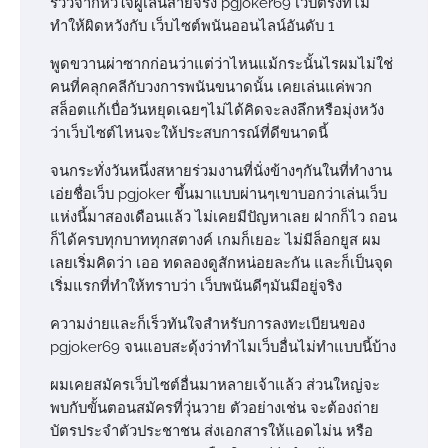
รีวิวจากหัวใจผู้เล่นสายจริง pgjoker69 เว็บตรงที่ไม่
ทำให้ผิดหวังกับ เว็บไซต์พนันออนไลน์อันดับ 1
พูดขวานผ่าซากก่อนว่าแต่ว่าไหนแม้กระนั้นไรผมไม่ใช่
คนที่คลุกคลีกับวงการพนันขนาดนั้น เคยเล่นแค่พวก
สล็อตแก้เบื่อวันหยุดเฉยๆไม่ได้คิดจะลงลึกหรือมุ่งหวัง
ว่าเว็บไซต์ไหนจะให้ประสบการณ์ที่ดีขนาดนี้
จนกระทั่งวันหนึ่งสหายร่วมงานที่นั่งข้างๆกันในที่ทำงาน
เอ่ยชื่อเว็บ pgjoker ขึ้นมาแบบผ่านๆเขาบอกว่าเล่นเว็บ
แห่งนี้มาสองเดือนแล้ว ไม่เคยมีปัญหาเลย ฝากก็ไว ถอน
ก็ได้ครบทุกบาททุกสตางค์ เกมก็เยอะ ไม่มีล็อกยูส ผม
เลยเริ่มคิดว่า เออ ทดลองดูสักหน่อยละกัน และก็เป็นจุด
เริ่มแรกที่ทำให้ทราบว่า เว็บพนันดีๆมันมีอยู่จริง
ความง่ายและก็เร็วทันใจสำหรับการลงทะเบียนของ
pgjoker69 จนแอบสะดุ้งว่าทำไมเว็บอื่นไม่ทำแบบนี้บ้าง
ผมเคยสมัครเว็บไซต์อื่นมาหลายเจ้าแล้ว ส่วนใหญ่จะ
พบกับขั้นตอนสมัครที่วุ่นวาย ตัวอย่างเช่น จะต้องถ่าย
บัตรประจำตัวประชาชน ส่งเอกสารให้แอดไม่น หรือ