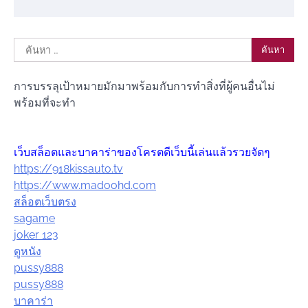
ค้นหา
สำหรับ:
การบรรลุเป้าหมายมักมาพร้อมกับการทำสิ่งที่ผู้คนอื่นไม่
พร้อมที่จะทำ
เว็บสล็อตและบาคาร่าของโครตดีเว็บนี้เล่นแล้วรวยจัดๆ
https://918kissauto.tv
https://www.madoohd.com
สล็อตเว็บตรง
sagame
joker 123
ดูหนัง
pussy888
pussy888
บาคาร่า