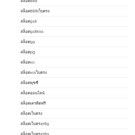
สล็อต888
สล็อต888เว็บตรง
สล็อต918
สล็อต918kiss
สล็อต99
สล็อตpg
สล็อตxo
สล็อตxoเว็บตรง
สล็อตพุซซี่
สล็อตออนไลน์
สล็อตเครดิตฟรี
สล็อตเว็บตรง
สล็อตเว็บตรง789
สล็อตเว็บตรง789