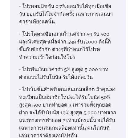
• โปรคอมมิชชั่น 0.7% ยอมรับได้ทุกเมื่อเชื่อ
วัน ยอมรับได้ไม่จำกัดครั้ง เฉพาะการเล่นบา
คาร่าเพียงแค่นั้น
• โปรโคตรเซียนมาเก๊า แค่ฝาก 59 รับ 500
และพิเศษสุดๆเมื่อฝาก 599 รับ 5,000 ดังนี้ก็
ขึ้นกับข้อจำกัด ต่างๆที่กำหนดไว้โปรด
ทำความเข้าใจก่อนใช้โปร
• โปรคืนเงินบาคาร่า 5% สูงสุด 5,000 บาท
ฝากแบบไม่รับโบนัส รับได้แต่ละวัน
• โปรโมชั่นสำหรับคนเล่นเกมสล็อต ถ้าคุณลง
ทะเบียนเป็นสมาชิกใหม่จะได้รับโบนัส 50%
สูงสุด 500 บาททำยอด 3 เท่ารวมทั้งทุกยอด
ฝาก จะได้รับโบนัส 10% สูงสุด 5,000 บาทจาก
แนวทางการทำยอด 2 เท่าแม้กระนั้น จะได้รับ
เฉพาะการเล่นเกมสล็อตเท่านั้น คนใดกันที่
เล่นบาคาร่าต้องเล่นโปรอื่น