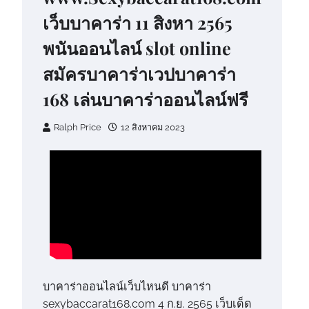
เว็บบาคาร่า 11 สิงหา 2565
พนันออนไลน์ slot online
สมัครบาคาร่าเวปบาคาร่า
168 เล่นบาคาร่าออนไลน์ฟรี
Ralph Price
12 สิงหาคม 2023
บาคาร่าออนไลน์เว็บไหนดี บาคาร่า
sexybaccarat168.com 4 ก.ย. 2565 เว็บเด็ด