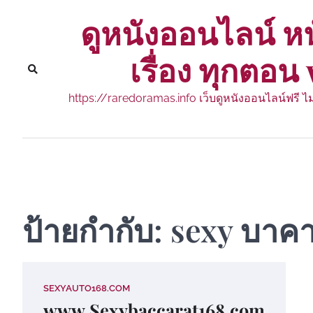
Skip
ดูหนังออนไลน์ ห
to
content
เรื่อง ทุกตอ
https://raredoramas.info เว็บดูหนังออนไลน์ฟรี ไม
ป้ายกำกับ:
sexy บาคา
SEXYAUTO168.COM
www.Sexybaccarat168.com