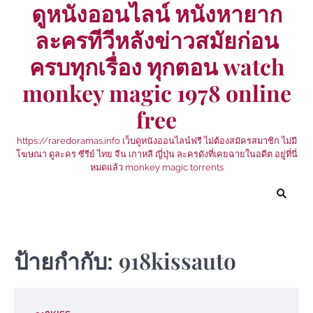
ดูหนังออนไลน์ หนังหายาก
Skip
to
ละครทีวีหลังข่าวสมัยก่อน
content
ครบทุกเรื่อง ทุกตอน watch
monkey magic 1978 online
free
https://raredoramas.info เว็บดูหนังออนไลน์ฟรี ไม่ต้องสมัครสมาชิก ไม่มี
โฆษณา ดูละคร ซีรีย์ ไทย จีน เกาหลี ญี่ปุ่น ละครดังที่เคยฉายในอดีต อยู่ที่นี่
หมดแล้ว monkey magic torrents
ป้ายกำกับ:
918kissauto