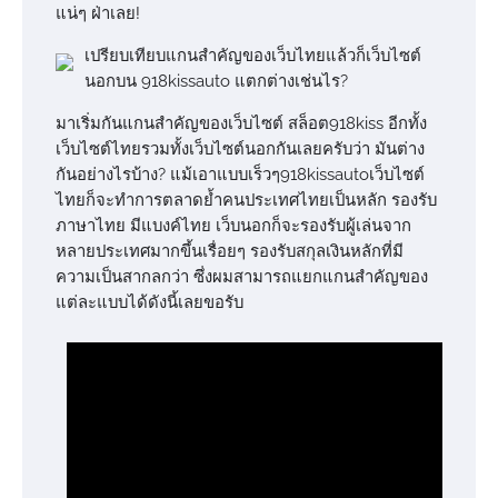
แน่ๆ ฝ่าเลย!
เปรียบเทียบแกนสำคัญของเว็บไทยแล้วก็เว็บไซต์
นอกบน 918kissauto แตกต่างเช่นไร?
มาเริ่มกันแกนสำคัญของเว็บไซต์ สล็อต918kiss อีกทั้ง
เว็บไซต์ไทยรวมทั้งเว็บไซต์นอกกันเลยครับว่า มันต่าง
กันอย่างไรบ้าง? แม้เอาแบบเร็วๆ918kissautoเว็บไซต์
ไทยก็จะทำการตลาดย้ำคนประเทศไทยเป็นหลัก รองรับ
ภาษาไทย มีแบงค์ไทย เว็บนอกก็จะรองรับผู้เล่นจาก
หลายประเทศมากขึ้นเรื่อยๆ รองรับสกุลเงินหลักที่มี
ความเป็นสากลกว่า ซึ่งผมสามารถแยกแกนสำคัญของ
แต่ละแบบได้ดังนี้เลยขอรับ