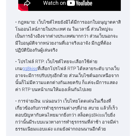
• กฎหมาย: เว็บไซต์ไทยยังมิได้มีการออกใบอนุญาตคาสิ
โนออนไลน์ภายในประเทศ ณ ในเวลานี้ ส่วนใหญ่จะ
เป็นการอ้างอิงจากต่างประเทศมากกว่า ส่วนเว็บนอกจะ
มีใบอนุมัติจากหน่วยงานที่เอาจริงเอาจัง มีกฎที่ต้อง
ปฏิบัติป้องกันผู้เล่นจริง
• โปรไฟล์ RTP: เว็บไซต์ไทยจะเลือกใช้ค่าย
เกม
918kiss
ที่เลือกโปรไฟล์ RTP ได้หลายระดับ บางเว็บ
อาจจะมีการปรับปรุงอีกด้วย ส่วนเว็บไซต์นอกเหนือจาก
นั้นก็ไม่มีความแตกต่างกันเลยครับ ก็แค่จะมีการแสดง
ค่า RTP บนหน้าเกมให้มองเห็นกันไปเลย
• การจ่ายเงิน: แน่นอนว่า เว็บไทยโดดเด่นในเรื่องที่
เกี่ยวข้องกับการทำธุรกรรมต่างๆที่ง่าย สบาย แล้วก็เร็ว
ตอบปัญหากับคนไทยมากยิ่งกว่า สล็อต918kissเว็บยิ่ง
กว่านั้นมีระบบแนวทางการทำธุรกรรมที่ล่าช้า อาจมีค่า
ธรรมเนียมแอบแฝง แถมยังฝากถอนนานอีกด้วย