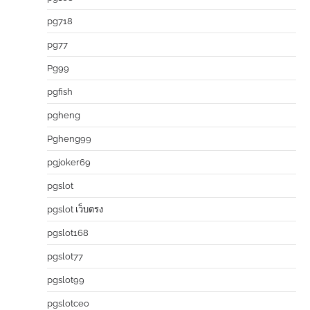
pg718
pg77
Pg99
pgfish
pgheng
Pgheng99
pgjoker69
pgslot
pgslot เว็บตรง
pgslot168
pgslot77
pgslot99
pgslotceo