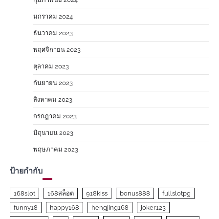
มกราคม 2024
ธันวาคม 2023
พฤศจิกายน 2023
ตุลาคม 2023
กันยายน 2023
สิงหาคม 2023
กรกฎาคม 2023
มิถุนายน 2023
พฤษภาคม 2023
ป้ายกำกับ
168slot
168สล็อต
918kiss
bonus888
fullslotpg
funny18
happy168
hengjing168
joker123