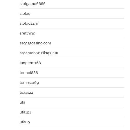
slotgame6666
slotxo
slotxo24hr
sretthi99
ssc915casino.com
ssgame666 เข้าสู่ระบบ
tangtem168
teenoi888
temmax69
texas24
ufa
ufa191
ufa89