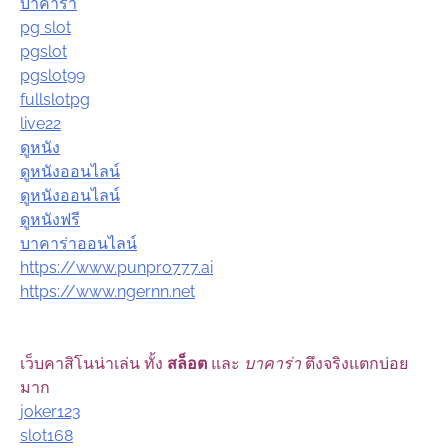
บาคาร่า
pg slot
pgslot
pgslot99
fullslotpg
live22
ดูหนัง
ดูหนังออนไลน์
ดูหนังออนไลน์
ดูหนังฟรี
บาคาร่าออนไลน์
https://www.punpro777.ai
https://www.ngernn.net
เว็บคาสิโนน่าเล่น ทั้ง
สล็อต
และ
บาคาร่า
ตึงจริงแตกบ่อย
มาก
joker123
slot168