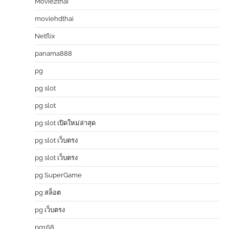
Movie2thai
moviehdthai
Netflix
panama888
pg
pg slot
pg slot
pg slot เปิดใหม่ล่าสุด
pg slot เว็บตรง
pg slot เว็บตรง
pg SuperGame
pg สล็อต
pg เว็บตรง
pg168