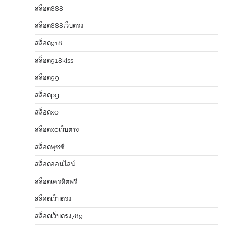
สล็อต888
สล็อต888เว็บตรง
สล็อต918
สล็อต918kiss
สล็อต99
สล็อตpg
สล็อตxo
สล็อตxoเว็บตรง
สล็อตพุซซี่
สล็อตออนไลน์
สล็อตเครดิตฟรี
สล็อตเว็บตรง
สล็อตเว็บตรง789