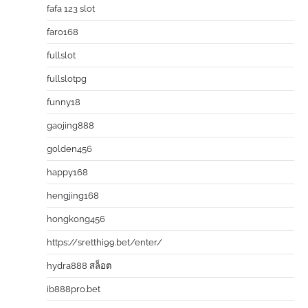
fafa 123 slot
faro168
fullslot
fullslotpg
funny18
gaojing888
golden456
happy168
hengjing168
hongkong456
https://sretthi99.bet/enter/
hydra888 สล็อต
ib888pro.bet