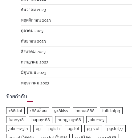
ธันวาคม 2023
พฤศจิกายน 2023
ตุลาคม 2023
กันยายน 2023
สิงหาคม 2023
กรกฎาคม 2023
มิถุนายน 2023
พฤษภาคม 2023
ป้ายกำกับ
168slot
168สล็อต
918kiss
bonus888
fullslotpg
funny18
happy168
hengjing168
joker123
joker123th
pg
pgfish
pgslot
pg slot
pgslot77
pgslot เว็บตรง
pg slot เว็บตรง
pg สล็อต
pussy888