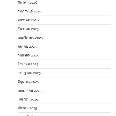
มีนาคม 2026
กุมภาพันธ์ 2026
มกราคม 2026
ธันวาคม 2025
พฤศจิกายน 2025
ตุลาคม 2025
กันยายน 2025
สิงหาคม 2025
กรกฎาคม 2025
มิถุนายน 2025
พฤษภาคม 2025
เมษายน 2025
มีนาคม 2025