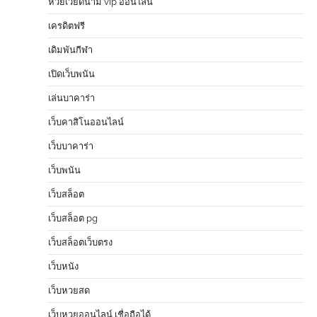
หวยเวียดนาม vip ออนไลน์
เครดิตฟรี
เดิมพันกีฬา
เปิดเว็บพนัน
เล่นบาคาร่า
เว็บคาสิโนออนไลน์
เว็บบาคาร่า
เว็บพนัน
เว็บสล็อต
เว็บสล็อต pg
เว็บสล็อตเว็บตรง
เว็บหนัง
เว็บหวยสด
เว็บหวยออนไลน์ เชื่อถือได้