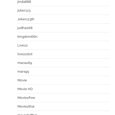
jinda888
joker123
Joker123th
judhai168
kingdom66n
Live22
live22slot
macau69
mars95
Movie
Movie HD
Movie2free
Movie2thai