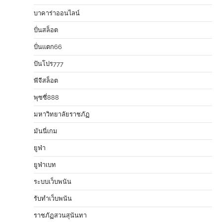
บาคาร่าออนไลน์
ปั่นสล็อต
ปั่นแตก66
ปันโปร777
พีจีสล็อต
พุซซี่888
มหาวิทยาลัยราชภัฏ
มันนี่เกม
ยูฟ่า
ยูฟ่าเบท
ระบบเว็บพนัน
รับทำเว็บพนัน
ราชภัฏสวนสุนันทา