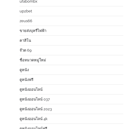
ufabombx
up2bet
zeus66
ขายส่งบุหรี่ไฟฟ้า
คาสิโน
จ๊วด 69
ชื่อหมวดหมู่ใหม่
ดูหนัง
ดูหนังฟรี
ดูหนังออนไลน์
ดูหนังออนไลน์ 037
ดูหนังออนไลน์ 2023
ดูหนังออนไลน์ 4k
ดูหนังออนไลน์ฟรี