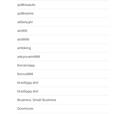
918kissauto
918kissme
allbet24hr
alot66
alot666
ambking
askyouwin888
bonanza99
bonus888
brazil999 slot
brazil999 slot
Business, Small Business
Doomovie