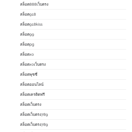
สล็อต888เว็บตรง
สล็อต918
สล็อต918kiss
สล็อต99
สล็อตpg
สล็อตxo
สล็อตxoเว็บตรง
สล็อตพุซซี่
สล็อตออนไลน์
สล็อตเครดิตฟรี
สล็อตเว็บตรง
สล็อตเว็บตรง789
สล็อตเว็บตรง789