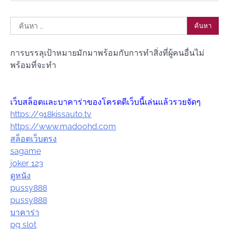
ค้นหา
สำหรับ:
การบรรลุเป้าหมายมักมาพร้อมกับการทำสิ่งที่ผู้คนอื่นไม่
พร้อมที่จะทำ
เว็บสล็อตและบาคาร่าของโครตดีเว็บนี้เล่นแล้วรวยจัดๆ
https://918kissauto.tv
https://www.madoohd.com
สล็อตเว็บตรง
sagame
joker 123
ดูหนัง
pussy888
pussy888
บาคาร่า
pg slot