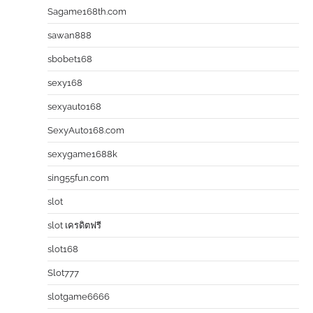
Sagame168th.com
sawan888
sbobet168
sexy168
sexyauto168
SexyAuto168.com
sexygame1688k
sing55fun.com
slot
slot เครดิตฟรี
slot168
Slot777
slotgame6666