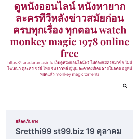
ดูหนังออนไลน์ หนังหายาก
Skip
to
ละครทีวีหลังข่าวสมัยก่อน
content
ครบทุกเรื่อง ทุกตอน watch
monkey magic 1978 online
free
https://raredoramas.info เว็บดูหนังออนไลน์ฟรี ไม่ต้องสมัครสมาชิก ไม่มี
โฆษณา ดูละคร ซีรีย์ ไทย จีน เกาหลี ญี่ปุ่น ละครดังที่เคยฉายในอดีต อยู่ที่นี่
หมดแล้ว monkey magic torrents
สล็อตเว็บตรง
Sretthi99 st99.biz 19 ตุลาคม