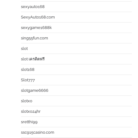
sexyauto168
SexyAuto168.com
sexygame1688k
sing55fun.com
slot
slot เครดิตฟรี
slot168
Slot777
slotgame6666
slotxo
slotxo24hr
sretthi99
ssc915casino.com