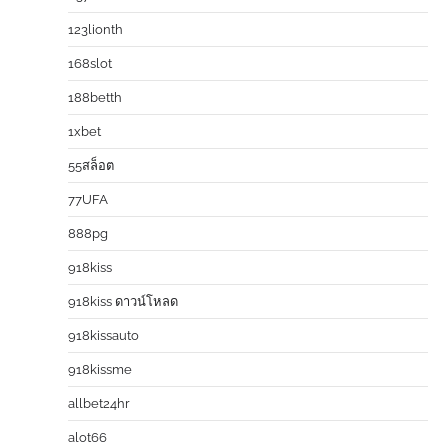
123lionth
168slot
188betth
1xbet
55สล็อต
77UFA
888pg
918kiss
918kiss ดาวน์โหลด
918kissauto
918kissme
allbet24hr
alot66