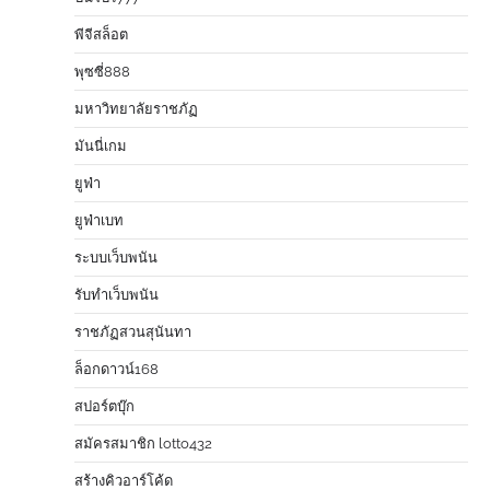
พีจีสล็อต
พุซซี่888
มหาวิทยาลัยราชภัฏ
มันนี่เกม
ยูฟ่า
ยูฟ่าเบท
ระบบเว็บพนัน
รับทำเว็บพนัน
ราชภัฏสวนสุนันทา
ล็อกดาวน์168
สปอร์ตบุ๊ก
สมัครสมาชิก lotto432
สร้างคิวอาร์โค้ด