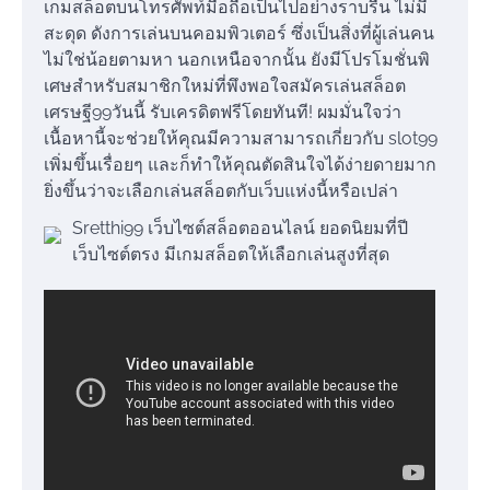
เกมสล็อตบนโทรศัพท์มือถือเป็นไปอย่างราบรื่น ไม่มี
สะดุด ดังการเล่นบนคอมพิวเตอร์ ซึ่งเป็นสิ่งที่ผู้เล่นคน
ไม่ใช่น้อยตามหา นอกเหนือจากนั้น ยังมีโปรโมชั่นพิ
เศษสำหรับสมาชิกใหม่ที่พึงพอใจสมัครเล่นสล็อต
เศรษฐี99วันนี้ รับเครดิตฟรีโดยทันที! ผมมั่นใจว่า
เนื้อหานี้จะช่วยให้คุณมีความสามารถเกี่ยวกับ slot99
เพิ่มขึ้นเรื่อยๆ และก็ทำให้คุณตัดสินใจได้ง่ายดายมาก
ยิ่งขึ้นว่าจะเลือกเล่นสล็อตกับเว็บแห่งนี้หรือเปล่า
Sretthi99 เว็บไซต์สล็อตออนไลน์ ยอดนิยมที่ปี
เว็บไซต์ตรง มีเกมสล็อตให้เลือกเล่นสูงที่สุด