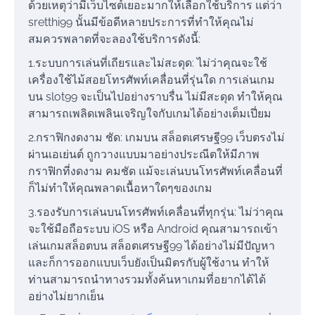
ด้วยเหตุว่ามีเว็บไซต์เยอะมากให้เลือกใช้บริการ แต่ว่า
sretthi99 นั้นมีข้อดีหลายประการที่ทำให้คุณไม่
สมควรพลาดที่จะลองใช้บริการดังนี้:
1.ระบบการเล่นที่เถียรและไม่สะดุด: ไม่ว่าคุณจะใช้
เครื่องใช้ไม้สอยโทรศัพท์เคลื่อนที่รุ่นใด การเล่นเกม
บน slot99 จะเป็นไปอย่างราบรื่น ไม่มีสะดุด ทำให้คุณ
สามารถเพลิดเพลินเจริญใจกับเกมได้อย่างเต็มเปี่ยม
2.กราฟิกงดงาม ชัด: เกมบน สล็อตเศรษฐี99 เว็บตรงไม่
ผ่านเอเย่นต์ ถูกวางแบบมาอย่างประณีตให้มีภาพ
กราฟิกที่งดงาม คมชัด แม้จะเล่นบนโทรศัพท์เคลื่อนที่
ก็ไม่ทำให้คุณพลาดเนื้อหาใดๆของเกม
3.รองรับการเล่นบนโทรศัพท์เคลื่อนที่ทุกรุ่น: ไม่ว่าคุณ
จะใช้มือถือระบบ iOS หรือ Android คุณสามารถเข้า
เล่นเกมสล็อตบน สล็อตเศรษฐี99 ได้อย่างไม่มีปัญหา
และก็การออกแบบเว็บยังเป็นมิตรกับผู้ใช้งาน ทำให้
ท่านสามารถนำทางรวมทั้งค้นหาเกมที่อยากได้ได้
อย่างไม่ยากเย็น