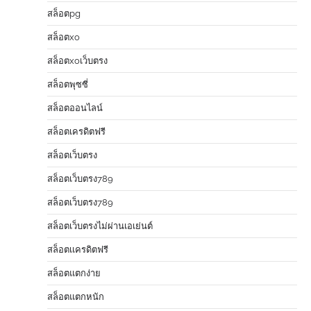
สล็อตpg
สล็อตxo
สล็อตxoเว็บตรง
สล็อตพุซซี่
สล็อตออนไลน์
สล็อตเครดิตฟรี
สล็อตเว็บตรง
สล็อตเว็บตรง789
สล็อตเว็บตรง789
สล็อตเว็บตรงไม่ผ่านเอเย่นต์
สล็อตเเครดิตฟรี
สล็อตแตกง่าย
สล็อตแตกหนัก