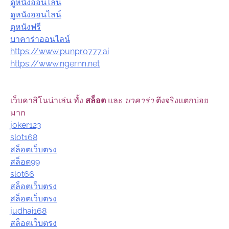
ดูหนังออนไลน์
ดูหนังออนไลน์
ดูหนังฟรี
บาคาร่าออนไลน์
https://www.punpro777.ai
https://www.ngernn.net
เว็บคาสิโนน่าเล่น ทั้ง
สล็อต
และ
บาคาร่า
ตึงจริงแตกบ่อย
มาก
joker123
slot168
สล็อตเว็บตรง
สล็อต99
slot66
สล็อตเว็บตรง
สล็อตเว็บตรง
judhai168
สล็อตเว็บตรง