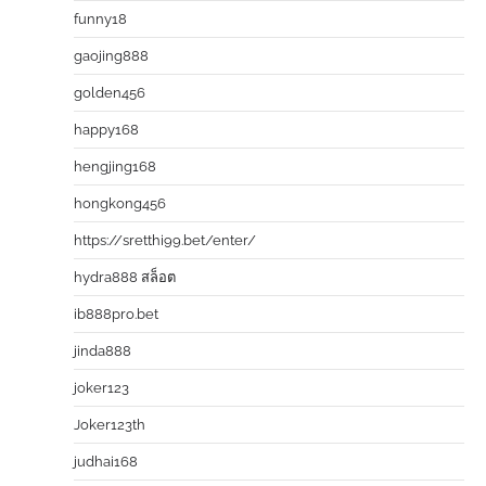
funny18
gaojing888
golden456
happy168
hengjing168
hongkong456
https://sretthi99.bet/enter/
hydra888 สล็อต
ib888pro.bet
jinda888
joker123
Joker123th
judhai168