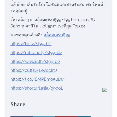
แล้วก็อย่าลืมรับโปรโมชั่นพิเศษสำหรับสมาชิกใหม่ที่
รอคุณอยู่
เว็บ สล็อตpg สล็อตเศรษฐี99 st99.biz 12 ต.ค. 67
Sanora คาสิโน slot99มาแรงที่สุด Top 24
ขอขอบคุณอ้างอิง
สล็อตเศรษฐี99
https://bit.ly/st99-biz
https://rebrand.ly/st99-biz
https://wow.in.th/st99-biz
https://cutt.ly/LevqctrO
https://t.co/BMPEmo5uLw
https://shorturl.asia/q9boL
Share