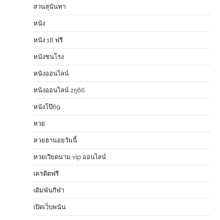
สวนสุนันทา
หนัง
หนัง 18 ฟรี
หนังชนโรง
หนังออนไลน์
หนังออนไลน์ 2566
หนังโป๊69
หวย
หวยฮานอยวันนี้
หวยเวียดนาม vip ออนไลน์
เครดิตฟรี
เดิมพันกีฬา
เปิดเว็บพนัน