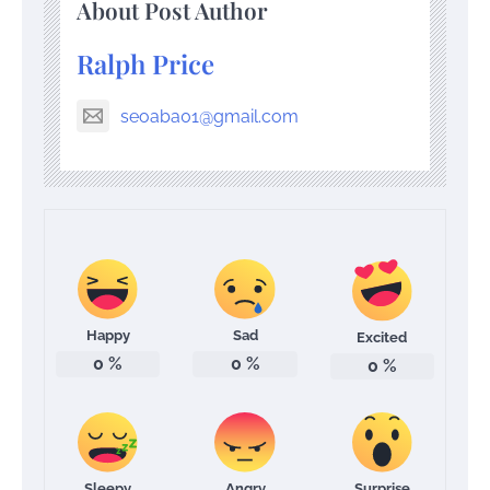
About Post Author
Ralph Price
seoaba01@gmail.com
Happy
Sad
Excited
0
%
0
%
0
%
Sleepy
Angry
Surprise