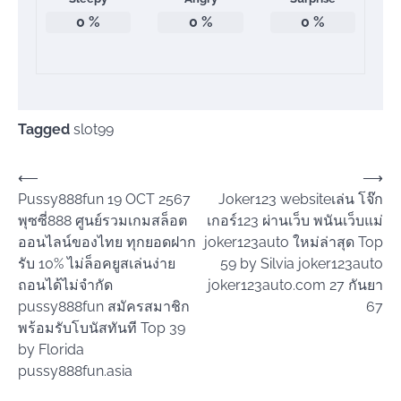
0
%
0
%
0
%
Tagged
slot99
แนะแนว
⟵
⟶
Pussy888fun 19 OCT 2567
Joker123 websiteเล่น โจ๊ก
เรื่อง
พุซซี่888 ศูนย์รวมเกมสล็อต
เกอร์123 ผ่านเว็บ พนันเว็บแม่
ออนไลน์ของไทย ทุกยอดฝาก
joker123auto ใหม่ล่าสุด Top
รับ 10% ไม่ล็อคยูสเล่นง่าย
59 by Silvia joker123auto
ถอนได้ไม่จำกัด
joker123auto.com 27 กันยา
pussy888fun สมัครสมาชิก
67
พร้อมรับโบนัสทันที Top 39
by Florida
pussy888fun.asia