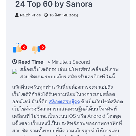
24 Top 60 by Sanora
Ralph Price
16 สิงหาคม 2024
0
0
Read Time:
5 Minute, 1 Second
สล็อตเว็บไซต์ตรง เล่นบนโทรศัพท์เคลื่อนที่ ภาพ
สวย ชัดเจน ระบบเถียร สมัครรับเครดิตฟรีวันนี้
สวัสดีนะครับทุกท่าน วันนี้ผมต้องการจะมาเอ่ยถึง
เว็บไซต์ที่กำลังได้รับความนิยมในวงการเกมสล็อต
ออนไลน์ มันก็คือ
สล็อตเศรษฐี99
ซึ่งเป็นเว็บไซต์สล็อต
เว็บไซต์ตรงซึ่งสามารถเล่นเศรษฐี99ได้บนโทรศัพท์
เคลื่อนที่ ไม่ว่าจะเป็นระบบ iOS หรือ Android โดยจุด
แข็งของ เว็บแห่งนี้เป็นประสิทธิภาพของภาพกราฟิกที่
สวย ชัด รวมทั้งระบบที่มีความเถียรสูง ทำให้การเล่น