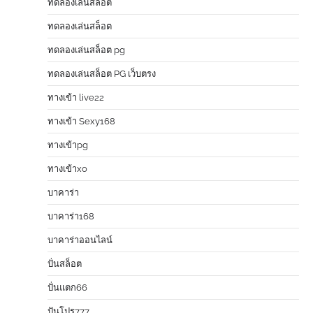
ทดลองเล่นสล็อต
ทดลองเล่นสล็อต
ทดลองเล่นสล็อต pg
ทดลองเล่นสล็อต PG เว็บตรง
ทางเข้า live22
ทางเข้า Sexy168
ทางเข้าpg
ทางเข้าxo
บาคาร่า
บาคาร่า168
บาคาร่าออนไลน์
ปั่นสล็อต
ปั่นแตก66
ปันโปร777