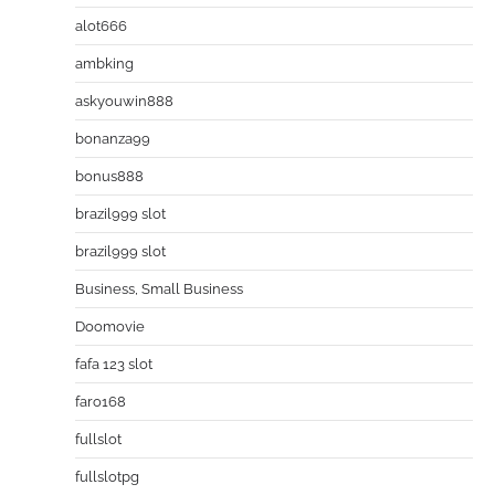
alot666
ambking
askyouwin888
bonanza99
bonus888
brazil999 slot
brazil999 slot
Business, Small Business
Doomovie
fafa 123 slot
faro168
fullslot
fullslotpg