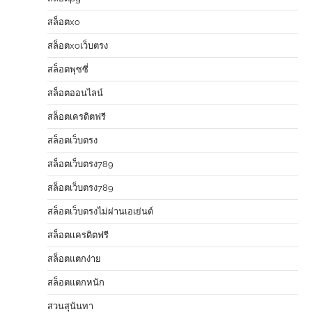
สล็อตxo
สล็อตxoเว็บตรง
สล็อตพุซซี่
สล็อตออนไลน์
สล็อตเครดิตฟรี
สล็อตเว็บตรง
สล็อตเว็บตรง789
สล็อตเว็บตรง789
สล็อตเว็บตรงไม่ผ่านเอเย่นต์
สล็อตเเครดิตฟรี
สล็อตแตกง่าย
สล็อตแตกหนัก
สวนสุนันทา