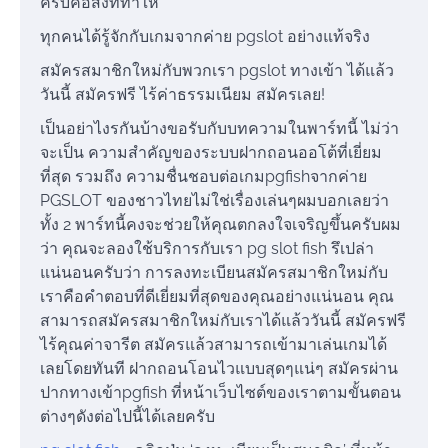
ครับคือสิ่งที่ทำให้
ทุกคนได้รู้จักกับเกมจากค่าย pgslot อย่างแท้จริง
สมัครสมาชิกใหม่กับพวกเรา pgslot ทางเข้า ได้แล้ว
วันนี้ สมัครฟรี ไร้ค่าธรรมเนียม สมัครเลย!
เป็นอย่าไงรกันบ้างขอรับกับบทความในพาร์ทนี้ ไม่ว่า
จะเป็น ความสำคัญของระบบฝากถอนออโต้ที่เยี่ยม
ที่สุด รวมถึง ความชื่นชอบต่อเกมpgfishจากค่าย
PGSLOT ของชาวไทยไม่ใช่เรื่องเล่นๆผมบอกเลยว่า
ทั้ง 2 พาร์ทนี้คงจะช่วยให้คุณตกลงใจเจริญขึ้นครับผม
ว่า คุณจะลองใช้บริการกับเรา pg slot fish รึเปล่า
แน่นอนครับว่า การลงทะเบียนสมัครสมาชิกใหม่กับ
เราคือคำตอบที่ดีเยี่ยมที่สุดของคุณอย่างแน่นอน คุณ
สามารถสมัครสมาชิกใหม่กับเราได้แล้ววันนี้ สมัครฟรี
ไร้คุณค่าจารีต สมัครแล้วสามารถเข้ามาเล่นเกมได้
เลยโดยทันที ฝากถอนโอนไวแบบสุดๆแน่ๆ สมัครผ่าน
ปากทางเข้าpgfish ที่หน้าเว็บไซต์ของเราตามขั้นตอน
ต่างๆดังต่อไปนี้ได้เลยครับ