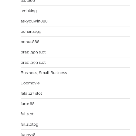
alot666
ambking
askyouwin888
bonanza99
bonus888
brazil999 slot
brazil999 slot
Business, Small Business
Doomovie
fafa 123 slot
faro168
fullslot
fullslotpg
funny18