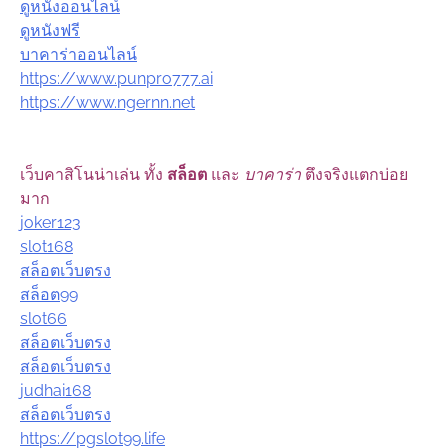
ดูหนังออนไลน์
ดูหนังฟรี
บาคาร่าออนไลน์
https://www.punpro777.ai
https://www.ngernn.net
เว็บคาสิโนน่าเล่น ทั้ง
สล็อต
และ
บาคาร่า
ตึงจริงแตกบ่อย
มาก
joker123
slot168
สล็อตเว็บตรง
สล็อต99
slot66
สล็อตเว็บตรง
สล็อตเว็บตรง
judhai168
สล็อตเว็บตรง
https://pgslot99.life