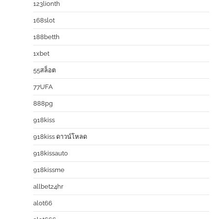
123lionth
168slot
188betth
1xbet
55สล็อต
77UFA
888pg
918kiss
918kiss ดาวน์โหลด
918kissauto
918kissme
allbet24hr
alot66