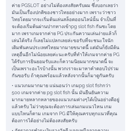
ค่าย PGSLOT อย่างไม่ต้องสงสัยครับผม ซึ่งบอกเลยว่า
มันเป็นเรื่องปกติของชาวไทยอย่างมาก เพราะว่าชาว
ไทยโดยมากจะเริ่มต้นเล่นสล็อตออนไลน์นั้น จำเป็นที่
จะต้องเริ่มต้นผ่านปากทางเข้าpg slot fish กันซะโดย
มาก เพราเกมจากค่าย PG ประกันความเล่นง่ายแล้วก็
เล่นได้จริง ก็เลยไม่แปลกเลยล่ะขอรับที่จะชนะใจนัก
เดิมพันคนประเทศไทยมากมายขนาดนี้ แต่มันก็ยังมีต้น
เหตุอื่นอีกไม่น้อยเลยค่ะนะครับที่ทำให้เกมจากค่าย PG
ได้รับการยินยอมรับและก็ความนิยมมากขนาดนี้ จะ
เป็นเพราะอะไรบ้างนั้น พวกเราจะมาหาคำตอบไปร่วม
กันขอรับ ถ้าคุณพร้อมแล้วหลังจากนั้นก็มาดูกันครับ
• แนวเกมมากมาย แน่นอนว่า เกมpg slot fishกว่า
500 เกมจากค่าย pg slot fish นั้น มันยืนยันความ
มากมายหลากหลายของแนวเกมต่างๆได้เป็นอย่างดีอยู่
แล้วครับ ไม่ว่าคุณจะต้องการเล่นเกมแนวไหน เกม
แบบไหนก็ตาม เกมจาก PG มีให้คุณครบทุกแนวที่คุณ
ต้องการได้อย่างไม่ต้องสงสัยครับ
• อัตราการชำระเงินรางวัลดี นอกเหนือจากความ