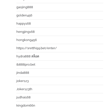
gaojing888
golden456
happy168
hengjing168
hongkong456
https://sretthi99.bet/enter/
hydra888 สล็อต
ib888pro.bet
jinda888
joker123
Joker123th
judhai168
kingdom66n