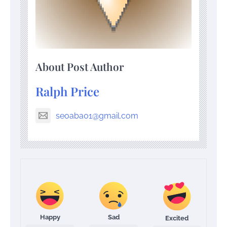
About Post Author
Ralph Price
seoaba01@gmail.com
Happy
Sad
Excited