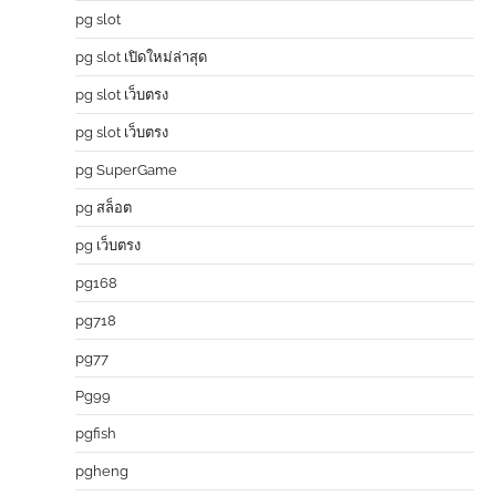
pg slot
pg slot เปิดใหม่ล่าสุด
pg slot เว็บตรง
pg slot เว็บตรง
pg SuperGame
pg สล็อต
pg เว็บตรง
pg168
pg718
pg77
Pg99
pgfish
pgheng