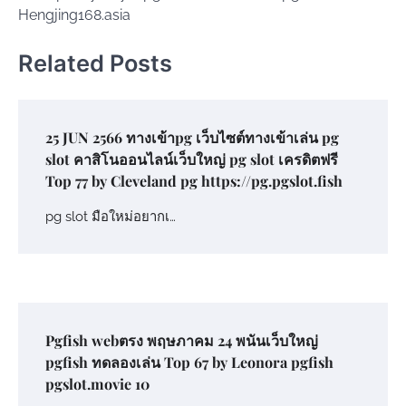
Hengjing168.asia
Related Posts
25 JUN 2566 ทางเข้าpg เว็บไซต์ทางเข้าเล่น pg
slot คาสิโนออนไลน์เว็บใหญ่ pg slot เครดิตฟรี
Top 77 by Cleveland pg https://pg.pgslot.fish
pg slot มือใหม่อยากเ…
Pgfish webตรง พฤษภาคม 24 พนันเว็บใหญ่
pgfish ทดลองเล่น Top 67 by Leonora pgfish
pgslot.movie 10