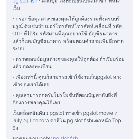
pg slot fish
• คลิกปุ่ม ‘ลงทะเบียนเป็นสมาชิก’ ที่หน้า
เว็บ
• กรอกข้อมูลต่างๆของคุณให้ถูกต้องรวมทั้งครบบริ
บรูณ์ ดังเช่นว่า เบอร์โทรศัพท์โทรศัพท์เคลื่อนที่ รหัส
OTP ที่ได้รับ รหัสผ่านที่คุณอยากใช้ บัญชีธนาคาร
แล้วก็เลขบัญชีธนาคาร พร้อมตอบคำถามเพิ่มอีกจาก
ระบบ
• ตรวจสอบข้อมูลต่างๆของคุณให้ถูกต้อง ถ้าเรียบร้อย
แล้ว กดลงทะเบียน
• เพียงเท่านี้ คุณก็สามารถเข้าใช้งานเว็บpgslot ทาง
เข้าของเราได้เลย
• คุณสามารถกดรับโปรโมชั่นที่ตอบปัญหากับสิ่งที่
ต้องการของคุณได้เลย
เว็บสล็อตอันดับ 1 pgslot ทางเข้า pgslot.movie 7
July 24 Leonora คาสิโน pg slot fishแตกหนัก Top
64
ขอขอบคุณมากby
pg slot fish