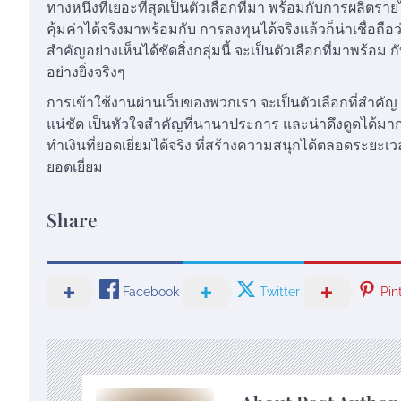
ทางหนึ่งที่เยอะที่สุดเป็นตัวเลือกที่มา พร้อมกับการผลิตร
คุ้มค่าได้จริงมาพร้อมกับ การลงทุนได้จริงแล้วก็น่าเชื่อถือว่
สำคัญอย่างเห็นได้ชัดสิ่งกลุ่มนี้ จะเป็นตัวเลือกที่มาพร้อม 
อย่างยิ่งจริงๆ
การเข้าใช้งานผ่านเว็บของพวกเรา จะเป็นตัวเลือกที่สำคัญ เป็น
แน่ชัด เป็นหัวใจสำคัญที่นานาประการ และน่าดึงดูดได้มากท
ทำเงินที่ยอดเยี่ยมได้จริง ที่สร้างความสนุกได้ตลอดระยะ
ยอดเยี่ยม
Share
Facebook
Twitter
Pin