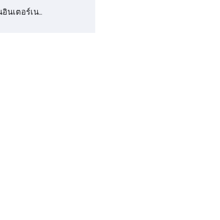
นอินเตอร์เน…