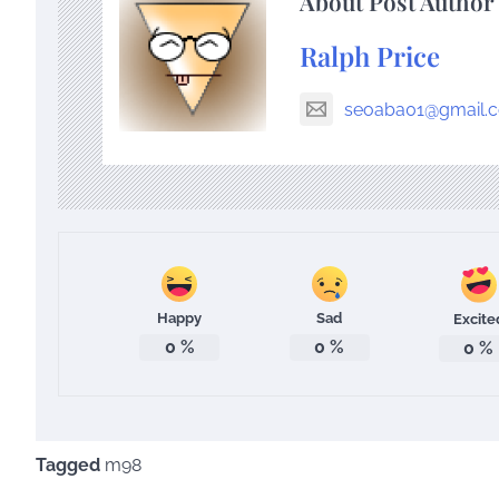
About Post Author
Ralph Price
seoaba01@gmail.
Happy
Sad
Excite
0
%
0
%
0
%
Tagged
m98