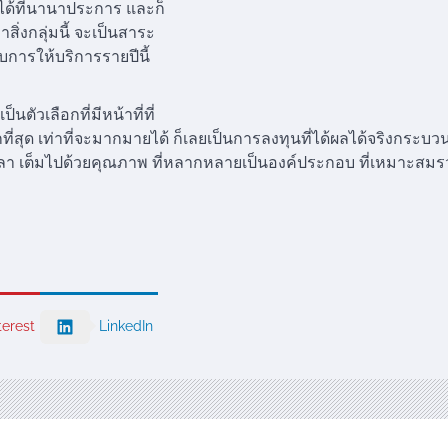
ายได้ที่นานาประการ และก็
าสิ่งกลุ่มนี้ จะเป็นสาระ
กับการให้บริการรายปีนี้
ตัวเลือกที่มีหน้าที่ที่
ี่สุด เท่าที่จะมากมายได้ ก็เลยเป็นการลงทุนที่ได้ผลได้จริงกระบ
เวลา เต็มไปด้วยคุณภาพ ที่หลากหลายเป็นองค์ประกอบ ที่เหมาะสมรว
terest
LinkedIn