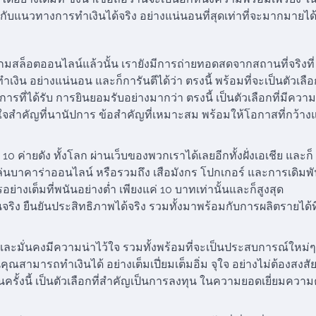
บแนวทางการทำเงินได้จริง อย่างแน่นอนที่สุดเท่าที่จะมากมายได
มสล็อตออนไลน์แล้วนั้น เรายังมีการถ่ายทอดสดจากสถานที่จริงที่
ิน อย่างแน่นอน และก็การันตีได้ว่า ตรงนี้ พร้อมที่จะเป็นตัวเลือก
ารที่ได้รับ การยินยอมรับอย่างมากว่า ตรงนี้ เป็นตัวเลือกที่มีควา
ัวใจสำคัญที่นานัปการ ข้อสำคัญที่เหมาะสม พร้อมให้โอกาสที่กว้าง
0 ค่ายดัง ทั้งโลก ผ่านเว็บของพวกเราได้เลยอีกทั้งฝั่งเอเชีย และก็
ารเล่นบาคาร่าออนไลน์ หรือรวมถึง เสือมังกร โปกเกอร์ และการเดิมพั
ารอย่างเต็มที่พนันอย่างต่ำ เพียงแค่ 10 บาทเท่านั้นและก็สูงสุด
ินจริง ยืนยันประสิทธิภาพได้จริง รวมทั้งมาพร้อมกับการผลิตรายได้ที
ยืนและมั่นคงมีความน่าไว้ใจ รวมทั้งพร้อมที่จะเป็นประสบการณ์ใหม่ๆ
ุณสามารถทำเงินได้ อย่างเต็มเปี่ยมเต็มอิ่ม จุใจ อย่างไม่ต้องสงสั
นในครั้งนี้ เป็นตัวเลือกที่สำคัญเป็นการลงทุน ในความยอดเยี่ยมความค