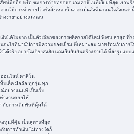
ัพท์มือถือ หรือ ชมการถ่ายทอดสด เกมคาสิโนที่เยี่ยมที่สุด เราพร
วิธีการทำรายได้จริงสิ่งเหล่านี้ น่าจะเป็นสิ่งที่น่าสนใจสิ่งเหล่านี
อย่างง่ายๆอย่างแน่นอน
งินได้ไม่ยาก เป็นตัวเลือกของการผลิตรายได้ใหม่ พิเศษ ล่าสุด ที่ร
เป็นอะไรที่นานัปการมีความยอดเยี่ยม ที่เหมาะสม มาพร้อมกับการให
ใจได้จริง อย่างไม่ต้องสงสัย แถมยืนยันกันสร้างรายได้ ที่ส่งรูปแบบ
บอลออนไลน์ คาสิโน
บเล็ต มือถือ ทุกรุ่น ทุก
ณ์อย่างแน่แท้ เป็นเว็บ
ณะทำงานคอยให้
กับการเดิมพันที่คุ้มได้
นที่คุ้ม เป็นลู่ทางที่สุด
ากับการทำเงิน ไม่ทางใดก็