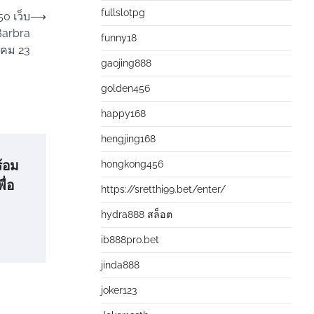
fullslotpg
50 เว็บ
⟶
Barbra
funny18
าคม 23
gaojing888
golden456
happy168
hengjing168
้อม
hongkong456
ื่อ
https://sretthi99.bet/enter/
hydra888 สล็อต
ib888pro.bet
jinda888
joker123