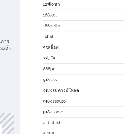
123lionth
168slot
188betth
1xbet
วนการ
55สล็อต
มทั้ง
77UFA
888pg
918kiss
918kiss ดาวน์โหลด
918kissauto
918kissme
allbet24hr
alot66