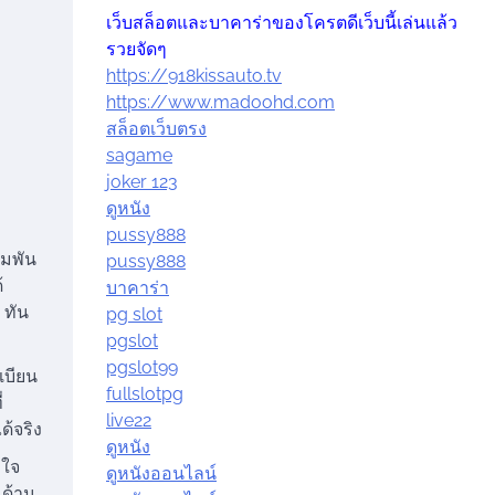
เว็บสล็อตและบาคาร่าของโครตดีเว็บนี้เล่นแล้ว
รวยจัดๆ
https://918kissauto.tv
https://www.madoohd.com
สล็อตเว็บตรง
sagame
joker 123
ดูหนัง
pussy888
ิมพัน
pussy888
้
บาคาร่า
 ทัน
pg slot
pgslot
pgslot99
เบียน
fullslotpg
่
live22
ด้จริง
ดูหนัง
วใจ
ดูหนังออนไลน์
นด้าน