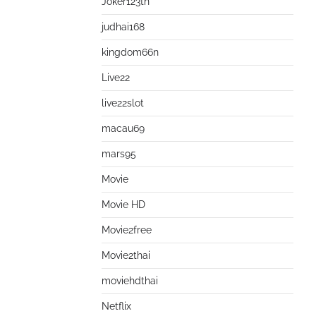
Joker123th
judhai168
kingdom66n
Live22
live22slot
macau69
mars95
Movie
Movie HD
Movie2free
Movie2thai
moviehdthai
Netflix