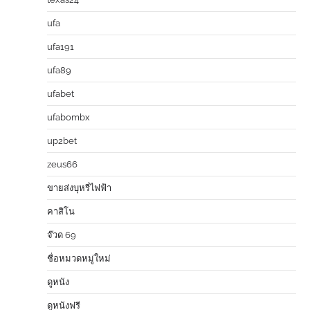
ufa
ufa191
ufa89
ufabet
ufabombx
up2bet
zeus66
ขายส่งบุหรี่ไฟฟ้า
คาสิโน
จ๊วด 69
ชื่อหมวดหมู่ใหม่
ดูหนัง
ดูหนังฟรี