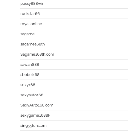
pussy888win
rockstar66
royal online
sagame
sagame168th
Sagame168th.com
sawan888
sbobet168
sexy168
sexyauto168
SexyAuto168.com
sexygame1688k
sing55fun.com