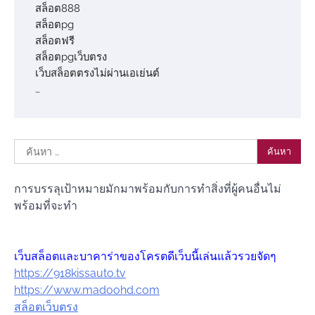
สล็อต888
สล็อตpg
สล็อตฟรี
สล็อตpgเว็บตรง
เว็บสล็อตตรงไม่ผ่านเอเย่นต์
…
ค้นหา
สำหรับ:
การบรรลุเป้าหมายมักมาพร้อมกับการทำสิ่งที่ผู้คนอื่นไม่
พร้อมที่จะทำ
เว็บสล็อตและบาคาร่าของโครตดีเว็บนี้เล่นแล้วรวยจัดๆ
https://918kissauto.tv
https://www.madoohd.com
สล็อตเว็บตรง