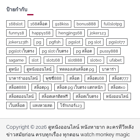
ป้ายกำกับ
168slot
168สล็อต
918kiss
bonus888
fullslotpg
funny18
happy168
hengjing168
joker123
joker123th
pg
pgfish
pgslot
pg slot
pgslot77
pgslot เว็บตรง
pg slot เว็บตรง
pg สล็อต
pussy888
sagame
slot
slot168
slot888
slotxo
ufabet
ดูหนัง
ดูหนังออนไลน์
ทดลองเล่นสล็อต pg
บาคาร่า
บาคาร่าออนไลน์
พุซซี่888
สล็อต
สล็อต168
สล็อต777
สล็อต888
สล็อตpg
สล็อต pg เว็บตรง แตกหนัก
สล็อตxo
สล็อตออนไลน์
สล็อตเครดิตฟรี
สล็อตเว็บตรง
หนังออนไลน์
เว็บสล็อต
แทงหวยสด
โจ๊กเกอร์123
Copyright © 2026
ดูหนังออนไลน์ หนังหายาก ละครทีวีหลัง
ข่าวสมัยก่อน ครบทุกเรื่อง ทุกตอน watch monkey magic