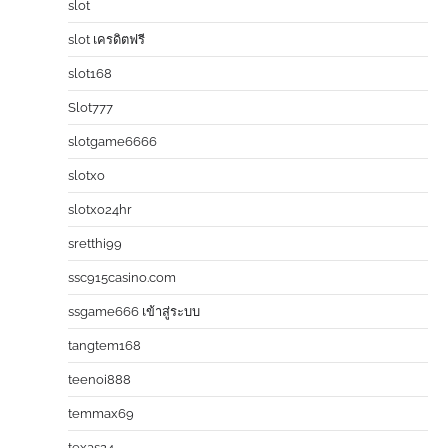
slot
slot เครดิตฟรี
slot168
Slot777
slotgame6666
slotxo
slotxo24hr
sretthi99
ssc915casino.com
ssgame666 เข้าสู่ระบบ
tangtem168
teenoi888
temmax69
texas24