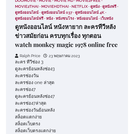
DOOMOVIE
MOVIE
MOVIE HD
MOVIE2FREE
MOVIE2THAI
MOVIEHDTHAI
NETFLIX
ดูหนัง
ดูหนังฟรี
ดูหนังออนไลน์
ดูหนังออนไลน์ 037
ดูหนังออนไลน์ 4K
ดูหนังออนไลน์ฟรี
หนัง
หนังชนโรง
หนังออนไลน์
เว็บหนัง
ดูหนังออนไลน์ หนังหายาก ละครทีวีหลัง
ข่าวสมัยก่อน ครบทุกเรื่อง ทุกตอน
watch monkey magic 1978 online free
Ralph Price
23 พฤษภาคม 2023
ละคร ทีวีช่อง 3
ดูละครย้อนหลังช่อง3
ละครช่องวัน
ละครช่อง one ล่าสุด
ละครช่อง7
ดูละครย้อนหลังช่อง7
ละครช่อง7ล่าสุด
ละครช่องวันย้อนหลัง
สล็อตแตกง่าย
สล็อตเว็บตรง
สล็อตเว็บตรงแตกง่าย