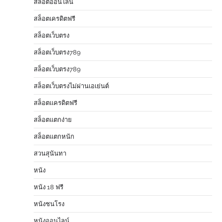
สล็อตออนไลน์
สล็อตเครดิตฟรี
สล็อตเว็บตรง
สล็อตเว็บตรง789
สล็อตเว็บตรง789
สล็อตเว็บตรงไม่ผ่านเอเย่นต์
สล็อตเเครดิตฟรี
สล็อตแตกง่าย
สล็อตแตกหนัก
สวนสุนันทา
หนัง
หนัง 18 ฟรี
หนังชนโรง
หนังออนไลน์