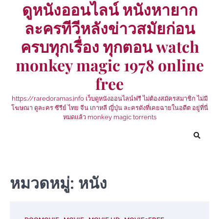
ดูหนังออนไลน์ หนังหายาก
Skip
to
ละครทีวีหลังข่าวสมัยก่อน
content
ครบทุกเรื่อง ทุกตอน watch
monkey magic 1978 online
free
https://raredoramas.info เว็บดูหนังออนไลน์ฟรี ไม่ต้องสมัครสมาชิก ไม่มี
โฆษณา ดูละคร ซีรีย์ ไทย จีน เกาหลี ญี่ปุ่น ละครดังที่เคยฉายในอดีต อยู่ที่นี่
หมดแล้ว monkey magic torrents
หมวดหมู่:
หนัง