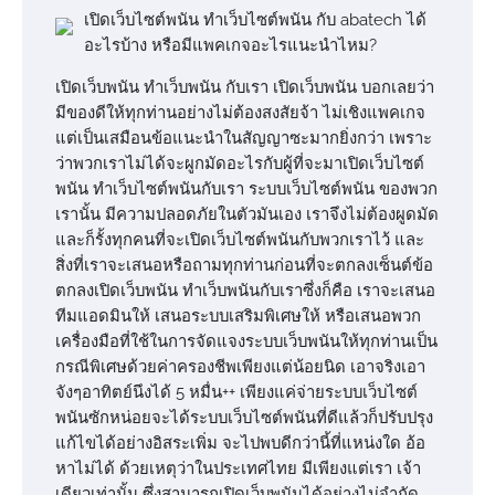
เปิดเว็บไซต์พนัน ทำเว็บไซต์พนัน กับ abatech ได้
อะไรบ้าง หรือมีแพคเกจอะไรแนะนำไหม?
เปิดเว็บพนัน ทำเว็บพนัน กับเรา เปิดเว็บพนัน บอกเลยว่า
มีของดีให้ทุกท่านอย่างไม่ต้องสงสัยจ้า ไม่เชิงแพคเกจ
แต่เป็นเสมือนข้อแนะนำในสัญญาซะมากยิ่งกว่า เพราะ
ว่าพวกเราไม่ได้จะผูกมัดอะไรกับผู้ที่จะมาเปิดเว็บไซต์
พนัน ทำเว็บไซต์พนันกับเรา ระบบเว็บไซต์พนัน ของพวก
เรานั้น มีความปลอดภัยในตัวมันเอง เราจึงไม่ต้องผูดมัด
และก็รั้งทุกคนที่จะเปิดเว็บไซต์พนันกับพวกเราไว้ และ
สิ่งที่เราจะเสนอหรือถามทุกท่านก่อนที่จะตกลงเซ็นต์ข้อ
ตกลงเปิดเว็บพนัน ทำเว็บพนันกับเราซึ่งก็คือ เราจะเสนอ
ทีมแอดมินให้ เสนอระบบเสริมพิเศษให้ หรือเสนอพวก
เครื่องมือที่ใช้ในการจัดแจงระบบเว็บพนันให้ทุกท่านเป็น
กรณีพิเศษด้วยค่าครองชีพเพียงแต่น้อยนิด เอาจริงเอา
จังๆอาทิตย์นึงได้ 5 หมื่น++ เพียงแค่จ่ายระบบเว็บไซต์
พนันซักหน่อยจะได้ระบบเว็บไซต์พนันที่ดีแล้วก็ปรับปรุง
แก้ไขได้อย่างอิสระเพิ่ม จะไปพบดีกว่านี้ที่แหน่งใด อ้อ
หาไม่ได้ ด้วยเหตุว่าในประเทศไทย มีเพียงแต่เรา เจ้า
เดียวเท่านั้น ซึ่งสามารถเปิดเว็บพนันได้อย่างไม่จำกัด