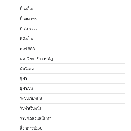
ปั่นสล็อต
ปั่นแตก66
ปันโปร777
พีจีสล็อต
พุซซี่888
มหาวิทยาลัยราชภัฏ
มันนี่เกม
ยูฟ่า
ยูฟ่าเบท
ระบบเว็บพนัน
รับทำเว็บพนัน
ราชภัฏสวนสุนันทา
ล็อกดาวน์168