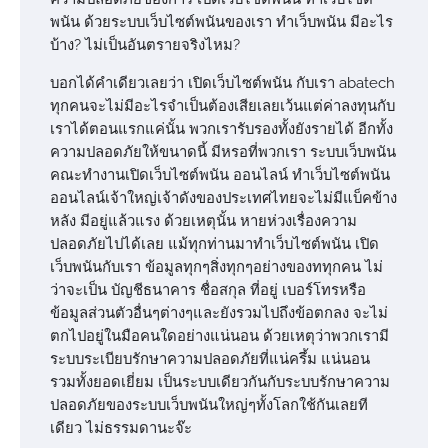
พนัน ด้วยระบบเว็บไซต์พนันของเรา ทำเว็บพนัน มีอะไร
บ้าง? ไม่เป็นอันตรายจริงไหม?
บอกได้คำเดียวเลยว่า เปิดเว็บไซต์พนัน กับเรา abatech
ทุกคนจะไม่มีอะไรจำเป็นต้องเสียเลยเว้นแต่ค่าลงทุนกับ
เราได้ตอนแรกแค่นั้น พวกเรารับรองทั้งยังรายได้ อีกทั้ง
ความปลอดภัยให้ขนาดนี้ มีหรอที่พวกเรา ระบบเว็บพนัน
คณะทำงานเปิดเว็บไซต์พนัน ออนไลน์ ทำเว็บไซต์พนัน
ออนไลน์เจ้าใหญ่เจ้าดังของประเทศไทยจะไม่มีแบ็คข้าง
หลัง มีอยู่แล้วแรง ด้วยเหตุนั้น หายห่วงเรื่องความ
ปลอดภัยไปได้เลย แม้ทุกท่านมาทำเว็บไซต์พนัน เปิด
เว็บพนันกับเรา ข้อมูลทุกๆสิ่งทุกๆอย่างของททุกคน ไม่
ว่าจะเป็น บัญชีธนาคาร ชื่อสกุล ที่อยู่ เบอร์โทรหรือ
ข้อมูลส่วนตัวอื่นๆต่างๆและยังรวมไปถึงข้อตกลง จะไม่
ตกไปอยู่ในมือคนใดอย่างแน่นอน ด้วยเหตุว่าพวกเรามี
ระบบระเบียบรักษาความปลอดภัยที่แน่ครึ้ม แน่นอน
รวมทั้งยอดเยี่ยม เป็นระบบเดียวกันกับระบบรักษาความ
ปลอดภัยของระบบเว็บพนันใหญ่ๆทั้งโลกใช้กันเลยที
เดียว ไม่ธรรมดานะจ๊ะ