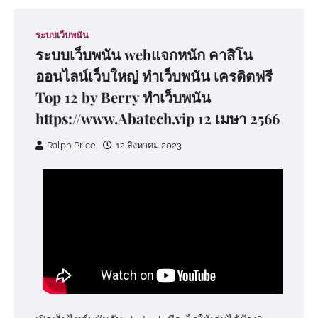
ระบบเว็บพนัน
ระบบเว็บพนัน webแจกหนัก คาสิโน
ออนไลน์เว็บใหญ่ ทำเว็บพนัน เครดิตฟรี
Top 12 by Berry ทำเว็บพนัน
https://www.Abatech.vip 12 เมษา 2566
Ralph Price
12 สิงหาคม 2023