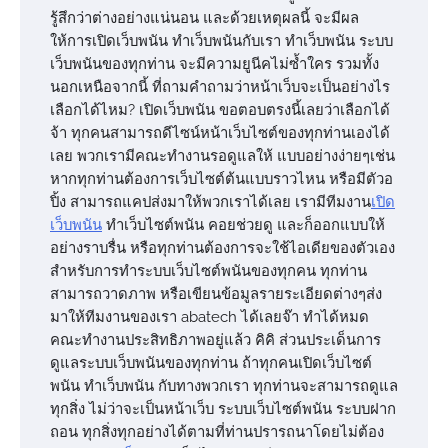
รู้สึกว่าต่างอย่างแน่นอน และด้วยเหตุผลนี้ จะมีผล
ให้การเปิดเว็บพนัน ทำเว็บพนันกับเรา ทำเว็บพนัน ระบบ
เว็บพนันของทุกท่าน จะมีความยูนีคไม่ซ้ำใคร รวมทั้ง
นอกเหนือจากนี้ ที่ถามคำถามว่าหน้าเว็บจะเป็นอย่างไร
เลือกได้ไหม? เปิดเว็บพนัน ขอตอบตรงนี้เลยว่าเลือกได้
จ้า ทุกคนสามารถดีไซน์หน้าเว็บไซต์ของทุกท่านเองได้
เลย พวกเรามีคณะทำงานรอดูแลให้ แบบอย่างง่ายๆเช่น
หากทุกท่านต้องการเว็บไซต์ต้นแบบราวไหน หรือมีตัวอ
ปิ้ง สามารถแคปส่งมาให้พวกเราได้เลย เรามีทีมงาน
เปิด
เว็บพนัน
ทำเว็บไซต์พนัน คอยช่วยดู และก็ออกแบบให้
อย่างราบรื่น หรือทุกท่านต้องการจะใช้ไอเดียของตัวเอง
สำหรับการทำระบบเว็บไซต์พนันของทุกคน ทุกท่าน
สามารถวาดภาพ หรือเขียนข้อมูลรายระเอียดต่างๆส่ง
มาให้ทีมงานของเรา abatech ได้เลยจ๊า ทำได้หมด
คณะทำงานประสิทธิภาพอยู่แล้ว คิคิ ส่วนประเด็นการ
ดูแลระบบเว็บพนันของทุกท่าน ถ้าทุกคนเปิดเว็บไซต์
พนัน ทำเว็บพนัน กับทางพวกเรา ทุกท่านจะสามารถดูแล
ทุกสิ่ง ไม่ว่าจะเป็นหน้าเว็บ ระบบเว็บไซต์พนัน ระบบฝาก
ถอน ทุกสิ่งทุกอย่างได้ตามที่ท่านปรารถนาโดยไม่ต้อง