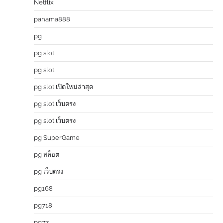
Netflix
panama888
pg
pg slot
pg slot
pg slot เปิดใหม่ล่าสุด
pg slot เว็บตรง
pg slot เว็บตรง
pg SuperGame
pg สล็อต
pg เว็บตรง
pg168
pg718
pg77