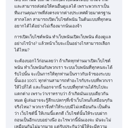
และสามารถส่งต่อให้คนอื่นดูแลได้ เพราะพวกเราเป็น
ทีมงานคุณภาพที่ส่งตรงจากต่างประเทศด้วยมาตรฐาน
สากลโลก สามารถเปิดเว็บไซต์พนัน ในต้นแบบที่ทุกคน
อยากได้ได้อย่างไม่เรื่องมากนั่นเองจ้า
การเปิดเว็บไซต์พนัน ทำเว็บพนันเปิดเว็บพนัน ต้องดูแล
อย่างไรบ้าง? แล้วหน้าเว็บจะเป็นอย่างไรสามารถเลือก
ได้ไหม?
จะต้องบอกไว้ก่อนเลยว่า ถ้าเกิดทุกท่านมาเปิดเว็บไซต์
พนัน ทำเว็บพนันกับพวกเรา ระบบเว็บพนันที่ทุกคนจะได้
รับไปนั้น จะเป็นการให้ทุกท่านเป็นราวกับเจ้าของระบบ
นั้นเอง 100% ทุกท่านสามารถทำอะไรกับระบบที่พวกเรา
ให้ไปก็ได้ และก็นอกจากนี้ ระบบที่ทุกท่านได้รับไปจะ
แตกต่าง เพราะว่าเราทราบว่า ถ้าเกิดมันแบบเดียวกัน
หมด ผู้เล่นอาจจะรู้สึกแปลกๆที่เข้าเว็บไหนก็เสมือนๆกัน
จริงไหม? พวกเราจึงทำให้ระบบมีไม่เหมือนกัน เป็นต้น
ว่า เว็บไซต์นี้ ให้เกมนี้แตกดี เว็บไซต์นั้นให้ระบบฝาก
ถอนเป็นอีกแบบอย่างนึง อะไรพวกนี้นั่นเองจะ มันจะไม่
เหมือนกันไม่มากมาย แต่รับประกันว่าผู้ให้จะมีความ