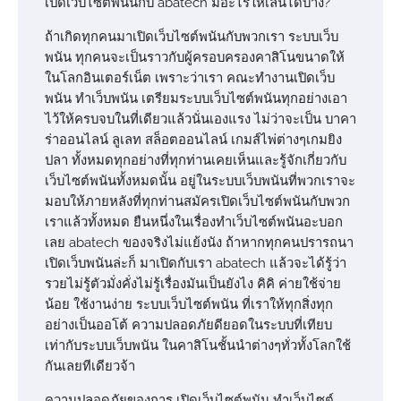
เปิดเว็บไซต์พนันกับ abatech มีอะไรให้เล่นได้บ้าง?
ถ้าเกิดทุกคนมาเปิดเว็บไซต์พนันกับพวกเรา ระบบเว็บ
พนัน ทุกคนจะเป็นราวกับผู้ครอบครองคาสิโนขนาดให้
ในโลกอินเตอร์เน็ต เพราะว่าเรา คณะทำงานเปิดเว็บ
พนัน ทำเว็บพนัน เตรียมระบบเว็บไซต์พนันทุกอย่างเอา
ไว้ให้ครบจบในที่เดียวแล้วนั่นเองแรง ไม่ว่าจะเป็น บาคา
ร่าออนไลน์ ลูเลท สล็อตออนไลน์ เกมส์ไพ่ต่างๆเกมยิง
ปลา ทั้งหมดทุกอย่างที่ทุกท่านเคยเห็นและรู้จักเกี่ยวกับ
เว็บไซต์พนันทั้งหมดนั้น อยู่ในระบบเว็บพนันที่พวกเราจะ
มอบให้ภายหลังที่ทุกท่านสมัครเปิดเว็บไซต์พนันกับพวก
เราแล้วทั้งหมด ยืนหนึ่งในเรื่องทำเว็บไซต์พนันอะบอก
เลย abatech ของจริงไม่แย้งนัง ถ้าหากทุกคนปรารถนา
เปิดเว็บพนันล่ะก็ มาเปิดกับเรา abatech แล้วจะได้รู้ว่า
รวยไม่รู้ตัวมั่งคั่งไม่รู้เรื่องมันเป็นยังไง คิคิ ค่ายใช้จ่าย
น้อย ใช้งานง่าย ระบบเว็บไซต์พนัน ที่เราให้ทุกสิ่งทุก
อย่างเป็นออโต้ ความปลอดภัยดียอดในระบบที่เทียบ
เท่ากับระบบเว็บพนัน ในคาสิโนชั้นนำต่างๆทั่วทั้งโลกใช้
กันเลยทีเดียวจ้า
ความปลอดภัยของการ เปิดเว็บไซต์พนัน ทำเว็บไซต์