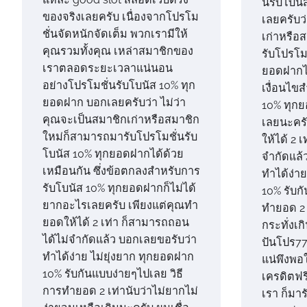
นรับโบนั
ของจริงเลยครับ เนื่องจากโปรโม
เลยครับว
ชั่นจัดหนักจัดเต็ม พวกเรามีให้
เก่าหรือ
คุณรวมทั้งคุณ เหล่าสมาชิกของ
รับโปรโมช
เราตลอดระยะเวลาแน่นอน
ยอดฝากได
อย่างโปรโมชั่นรับโบนัส 10% ทุก
เงื่อนไขส
ยอดฝาก บอกเลยครับว่า ไม่ว่า
10% ทุก
คุณจะเป็นสมาชิกเก่าหรือสมาชิก
เลยนะครั
ใหม่ก็สามารถมารับโปรโมชั่นรับ
ให้ได้ 2 
โบนัส 10% ทุกยอดฝากได้ด้วย
จำกัดแล้
เหมือนกัน ซึ่งข้อตกลงสำหรับการ
ทำได้ง่า
รับโบนัส 10% ทุกยอดฝากก็ไม่ได้
10% รับก
ยากอะไรเลยครับ เพียงแต่คุณทำ
ทำยอด 2 เ
ยอดให้ได้ 2 เท่า ก็สามารถถอน
กระทั่งเก
ได้ไม่จำกัดแล้ว บอกเลยขอรับว่า
ปันโปร77
ทำได้ง่าย ไม่ยุ่งยาก ทุกยอดฝาก
แน่พึงพ
10% รับกันแบบง่ายๆไปเลย วิธี
เครดิตฟร
การทำยอด 2 เท่านับว่าไม่ยากไม่
เรา ก็มาร