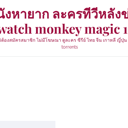
นังหายาก ละครทีวีหลังข
น watch monkey magic 1
่ต้องสมัครสมาชิก ไม่มีโฆษณา ดูละคร ซีรีย์ ไทย จีน เกาหลี ญี่ปุ่
torrents