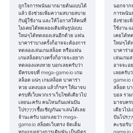
ถูกใจการพนันมากมายต้นแบบได้
นอกจากจะ
แล้ว ยังช่วยเพิ่มความสบายสบาย
การพนันน
กับผู้ใช้งาน และให้โอกาสให้คนที่
ยังช่วยเ
ไม่เคยได้ทดลองเดิมพันรูปแบบ
ใช้งาน แ
ใหม่ๆได้ทดลองเล่นอีกด้วย แฟน
เคยได้ทด
บาคาร่าบางครั้งก็อาจจะต้องการ
ใหม่ๆได้
ทดลองเล่นเกมสล็อต หรือแฟน
บาคาร่า
เกมสล็อตบางครั้งก็อาจจะอยาก
เล่นเกมส
ทดลองแทงหวย บอกเลยครับว่า
อาจจะอ
มีครบจบที่ mega-game.io เกม
เลยครับว
สล็อต แน่ๆ เกมสล็อต บาคาร่า
game.io
หวย แทงบอล แล้วก็ฯลฯ ให้มาจบ
สล็อต บา
ครบที่เว็บพวกเราเว็บไซต์เดียวไป
บอล รวมท
เลยนะครับ คนไหนกันแฟนปัน
มาจบครบท
โปร777เชื้อเชิญกันมาเล่นได้เลย
เดียวไปเ
จ้านะครับ บอกเลยว่า mega-
ปันโปร77
game.io สล็อตเว็บตรง จัดเต็ม
คะขอรับ
ทุกแบบอย่างการเดิมพัน เป็นมิตร
game.io 