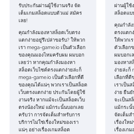
รับประกันผ่านผู้ใช้งานจริง จัด
ผ่านผู้ใช
เต็มเกมสล็อตแบบตัวแม่ สมัคร
สล็อตแบบ
เลย!
คุณกำลัง
คุณกำลังมองหาสล็อตเว็บตรง
ตรงแตกง่
แตกง่ายอยู่รึเปล่าขอรับ? ให้พวก
ให้พวกเร
เรา mega-game.io เป็นตัวเลือก
ตัวเลือ
ของคุณมองไหมครับผม ผมบอก
ผมบอกเลย
เลยว่า หากคุณกำลังมองหา
มองหาสล
สล็อตเว็บไซต์ตรงแตกง่ายล่ะก็
ง่ายล่ะก็
mega-game.io เป็นตัวเลือกที่ดี
เลือกที่
ของคุณได้แน่ๆ พวกเราเป็นสล็อต
เราเป็นส
เว็บตรงแตกง่าย ประกันโดยผู้ใช้
ง่าย ยืนย
งานจริง หากแม้จะเป็นสล็อตเว็บ
จะเป็นสล
ตรงน้องใหม่ แม้กระนั้นบอกเลย
แม้กระนั
ครับว่า การจัดเต็มสำหรับการ
จัดเต็มส
บริการไม่ใช่เรื่องใหม่ของเรา
เรื่องให
แน่ๆ อย่างเรื่องเกมสล็อต
เรื่องเก