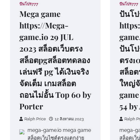
ปันโปร777
ปันโปร777
Mega game
ปันโป
https://Mega-
https
game.io 29 JUL
game.
2023 สล็อตเว็บตรง
ปันโป
สล็อตpgสล็อตทดลอง
ตรง1
เล่นฟรี pg ได้เงินจริง
สล็อตฟ
จัดเต็ม เกมสล็อต
ใหญ่จ
ถอนไม่อั้น Top 60 by
game 
Porter
54 by
Ralph Price
12 สิงหาคม 2023
Ralph P
mega-game.io mega game
mega-ga
สล็อตเว็บไซต์ตรงแตกง่าย
สล็อตเว็