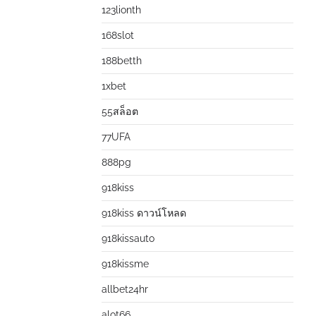
123lionth
168slot
188betth
1xbet
55สล็อต
77UFA
888pg
918kiss
918kiss ดาวน์โหลด
918kissauto
918kissme
allbet24hr
alot66