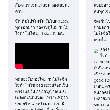
กับคนทุกเจนแน่นอน ลองเลยนะ
แบบอย่าง
ครับ!
คนทุกเจ
จัดเต็มโปรโมชั่น รับโบนัส 10%
จัดเต็มโ
ทุกยอดฝาก ลองรับดูไหม ผมไม่
ทุกยอดฝ
ใจดำ ไม่ใช่ bad slot แบบงั้น
ไม่ใจจืดใ
แบบงั้น
ลองรั
ใจดำ 
game อย่
กันนิดหน
จริงๆเลย
ทดลองรับมองไหม ผมไม่ใจจืด
good slo
ใจดำ ไม่ใช่ bad slot สล็อตเว็บ
เลยนะครั
ตรง แบบงั้น ก็ขออนุญาตแปลง
หนักจัดเต
เพลงกันนิดหน่อย เพราะเหตุว่า
เหล่าสม
บอกจริงๆเลยครับผมว่า เรานี่
ระยะเวลา
แหละ good slot สล็อตเว็บตรง