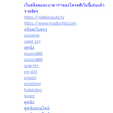
เว็บสล็อตและบาคาร่าของโครตดีเว็บนี้เล่นแล้ว
รวยจัดๆ
https://918kissauto.tv
https://www.madoohd.com
สล็อตเว็บตรง
sagame
joker 123
ดูหนัง
pussy888
pussy888
บาคาร่า
pg slot
pgslot
pgslot99
fullslotpg
live22
ดูหนัง
ดูหนังออนไลน์