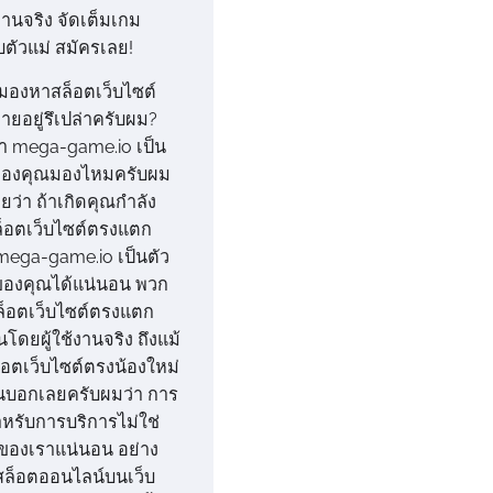
้งานจริง จัดเต็มเกม
ตัวแม่ สมัครเลย!
มองหาสล็อตเว็บไซต์
ายอยู่รึเปล่าครับผม?
า mega-game.io เป็น
กของคุณมองไหมครับผม
ว่า ถ้าเกิดคุณกำลัง
็อตเว็บไซต์ตรงแตก
 mega-game.io เป็นตัว
ดีของคุณได้แน่นอน พวก
ล็อตเว็บไซต์ตรงแตก
ันโดยผู้ใช้งานจริง ถึงแม้
็อตเว็บไซต์ตรงน้องใหม่
้นบอกเลยครับผมว่า การ
ำหรับการบริการไม่ใช่
ม่ของเราแน่นอน อย่าง
มสล็อตออนไลน์บนเว็บ