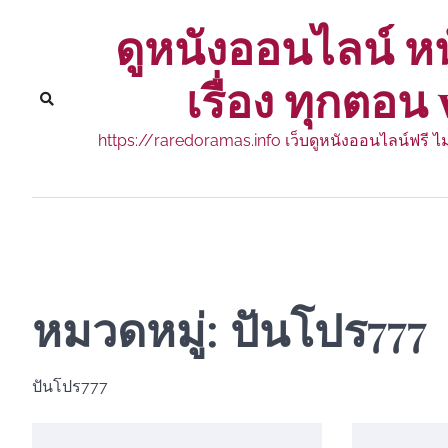
Skip
ดูหนังออนไลน์ ห
to
content
เรื่อง ทุกตอ
https://raredoramas.info เว็บดูหนังออนไลน์ฟรี ไม
หมวดหมู่:
ปันโปร777
ปันโปร777