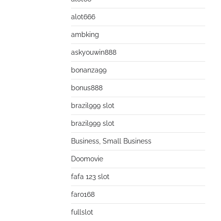
alot666
ambking
askyouwin888
bonanza99
bonus888
brazil999 slot
brazil999 slot
Business, Small Business
Doomovie
fafa 123 slot
faro168
fullslot