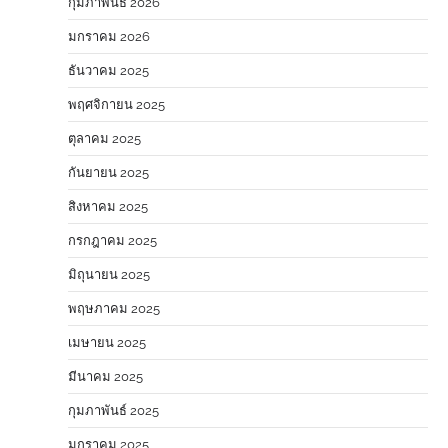
กุมภาพันธ์ 2026
มกราคม 2026
ธันวาคม 2025
พฤศจิกายน 2025
ตุลาคม 2025
กันยายน 2025
สิงหาคม 2025
กรกฎาคม 2025
มิถุนายน 2025
พฤษภาคม 2025
เมษายน 2025
มีนาคม 2025
กุมภาพันธ์ 2025
มกราคม 2025