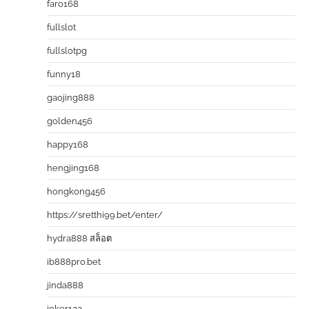
faro168
fullslot
fullslotpg
funny18
gaojing888
golden456
happy168
hengjing168
hongkong456
https://sretthi99.bet/enter/
hydra888 สล็อต
ib888pro.bet
jinda888
joker123