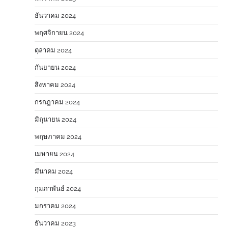
ธันวาคม 2024
พฤศจิกายน 2024
ตุลาคม 2024
กันยายน 2024
สิงหาคม 2024
กรกฎาคม 2024
มิถุนายน 2024
พฤษภาคม 2024
เมษายน 2024
มีนาคม 2024
กุมภาพันธ์ 2024
มกราคม 2024
ธันวาคม 2023