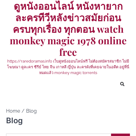
ดูหนังออนไลน์ หนังหายาก
Skip
to
ละครทีวีหลังข่าวสมัยก่อน
content
ครบทุกเรื่อง ทุกตอน watch
monkey magic 1978 online
free
https://raredoramas.info เว็บดูหนังออนไลน์ฟรี ไม่ต้องสมัครสมาชิก ไม่มี
โฆษณา ดูละคร ซีรีย์ ไทย จีน เกาหลี ญี่ปุ่น ละครดังที่เคยฉายในอดีต อยู่ที่นี่
หมดแล้ว monkey magic torrents
Home
Blog
Blog