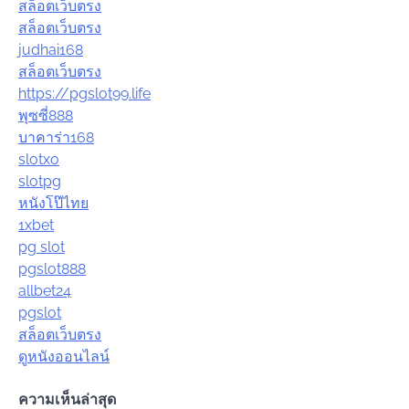
สล็อตเว็บตรง
สล็อตเว็บตรง
judhai168
สล็อตเว็บตรง
https://pgslot99.life
พุซซี่888
บาคาร่า168
slotxo
slotpg
หนังโป๊ไทย
1xbet
pg slot
pgslot888
allbet24
pgslot
สล็อตเว็บตรง
ดูหนังออนไลน์
ความเห็นล่าสุด