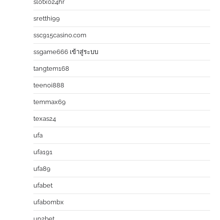
slotxo24hr
sretthi99
ssc915casino.com
ssgame666 เข้าสู่ระบบ
tangtem168
teenoi888
temmax69
texas24
ufa
ufa191
ufa89
ufabet
ufabombx
up2bet