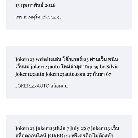
13 กุมภาพันธ์ 2026
เพราะเหตุใด joker123…
Joker123 websiteเล่น โจ๊กเกอร์123 ผ่านเว็บ พนัน
เว็บแม่ joker123auto ใหม่ล่าสุด Top 59 by Silvia
joker123auto joker123auto.com 27 กันยา 67
JOKER123AUTO สล็อตเว…
Joker123 Joker123th.in 7 July 2567 joker123 เว็บ
สล็อตออนไลน์ JOKER123 ฟรีเครดิต ไม่ต้องทำ