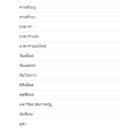
ทางเข้าpg
ทางเข้าxo
บาคาร่า
บาคาร่า168
บาคาร่าออนไลน์
ปั่นสล็อต
ปั่นแตก66
ปันโปร777
พีจีสล็อต
พุซซี่888
มหาวิทยาลัยราชภัฏ
มันนี่เกม
ยูฟ่า