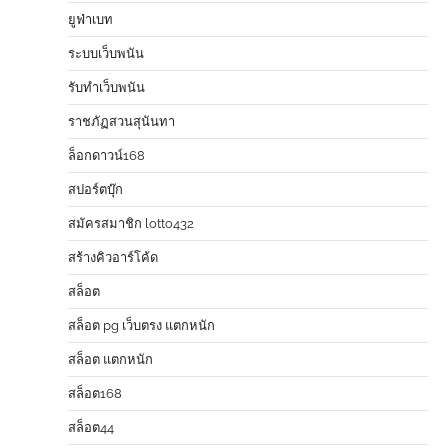
ยูฟ่าเบท
ระบบเว็บพนัน
รับทำเว็บพนัน
ราชภัฏสวนสุนันทา
ล็อกดาวน์168
สปอร์ตบุ๊ก
สมัครสมาชิก lotto432
สร้างคิวอาร์โค้ด
สล็อต
สล็อต pg เว็บตรง แตกหนัก
สล็อต แตกหนัก
สล็อต168
สล็อต44