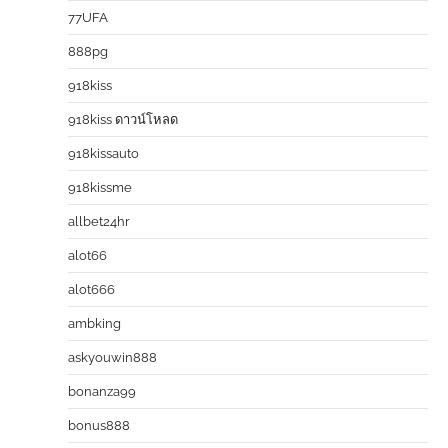
77UFA
888pg
918kiss
918kiss ดาวน์โหลด
918kissauto
918kissme
allbet24hr
alot66
alot666
ambking
askyouwin888
bonanza99
bonus888