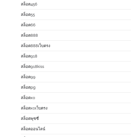
สล็อต456
สล็อต55
สล็อต66
สล็อต888
สล็อต888เว็บตรง
สล็อต918
สล็อต918kiss
สล็อต99
สล็อตpg
สล็อตxo
สล็อตxoเว็บตรง
สล็อตพุซซี่
สล็อตออนไลน์