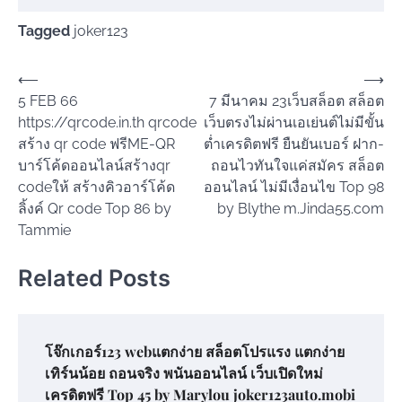
Tagged
joker123
แนะแนว
⟵
⟶
5 FEB 66
7 มีนาคม 23เว็บสล็อต สล็อต
เรื่อง
https://qrcode.in.th qrcode
เว็บตรงไม่ผ่านเอเย่นต์ไม่มีขั้น
สร้าง qr code ฟรีME-QR
ต่ำเครดิตฟรี ยืนยันเบอร์ ฝาก-
บาร์โค้ดออนไลน์สร้างqr
ถอนไวทันใจแค่สมัคร สล็อต
codeให้ สร้างคิวอาร์โค้ด
ออนไลน์ ไม่มีเงื่อนไข Top 98
ลิ้งค์ Qr code Top 86 by
by Blythe m.Jinda55.com
Tammie
Related Posts
โจ๊กเกอร์123 webแตกง่าย สล็อตโปรแรง แตกง่าย
เทิร์นน้อย ถอนจริง พนันออนไลน์ เว็บเปิดใหม่
เครดิตฟรี Top 45 by Marylou joker123auto.mobi