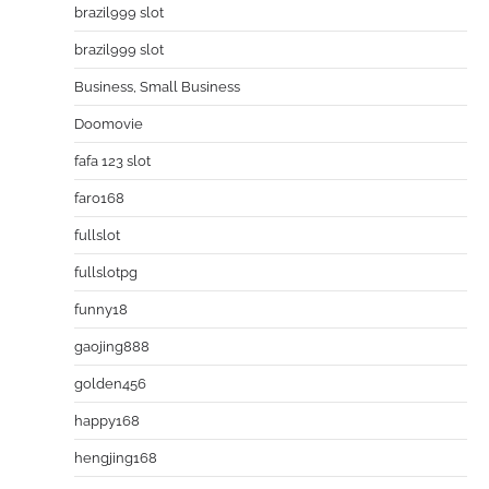
brazil999 slot
brazil999 slot
Business, Small Business
Doomovie
fafa 123 slot
faro168
fullslot
fullslotpg
funny18
gaojing888
golden456
happy168
hengjing168