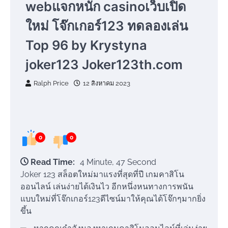
webแจกหนัก casinoเว็บเปิด
ใหม่ โจ๊กเกอร์123 ทดลองเล่น
Top 96 by Krystyna
joker123 Joker123th.com
Ralph Price
12 สิงหาคม 2023
0
0
Read Time:
4 Minute, 47 Second
Joker 123 สล็อตใหม่มาแรงที่สุดที่ปี เกมคาสิโน
ออนไลน์ เล่นง่ายได้เงินไว อีกหนึ่งหนทางการพนัน
แบบใหม่ที่โจ๊กเกอร์123ดีไซน์มาให้คุณได้โจ๊กๆมากยิ่ง
ขึ้น