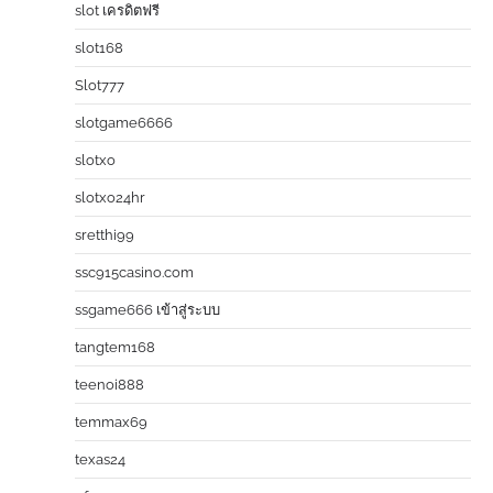
slot เครดิตฟรี
slot168
Slot777
slotgame6666
slotxo
slotxo24hr
sretthi99
ssc915casino.com
ssgame666 เข้าสู่ระบบ
tangtem168
teenoi888
temmax69
texas24