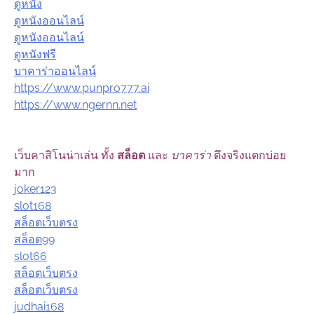
ดูหนัง
ดูหนังออนไลน์
ดูหนังออนไลน์
ดูหนังฟรี
บาคาร่าออนไลน์
https://www.punpro777.ai
https://www.ngernn.net
เว็บคาสิโนน่าเล่น ทั้ง
สล็อต
และ
บาคาร่า
ตึงจริงแตกบ่อย
มาก
joker123
slot168
สล็อตเว็บตรง
สล็อต99
slot66
สล็อตเว็บตรง
สล็อตเว็บตรง
judhai168