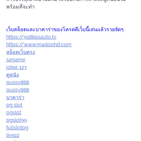
พร้อมที่จะทำ
เว็บสล็อตและบาคาร่าของโครตดีเว็บนี้เล่นแล้วรวยจัดๆ
https://918kissauto.tv
https://www.madoohd.com
สล็อตเว็บตรง
sagame
joker 123
ดูหนัง
pussy888
pussy888
บาคาร่า
pg slot
pgslot
pgslot99
fullslotpg
live22