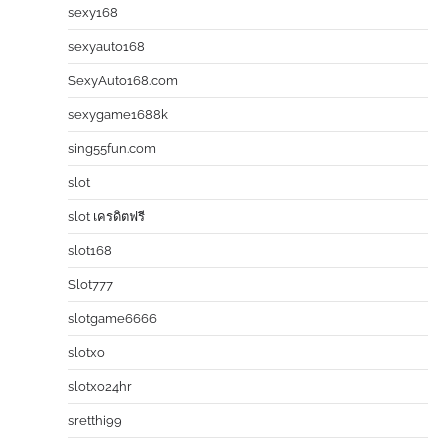
sexy168
sexyauto168
SexyAuto168.com
sexygame1688k
sing55fun.com
slot
slot เครดิตฟรี
slot168
Slot777
slotgame6666
slotxo
slotxo24hr
sretthi99