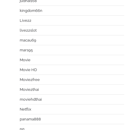
judhai168
kingdom66n
Live22
live22slot
macau69
mars95
Movie
Movie HD
Movie2free
Movie2thai
moviehdthai
Netflix
panama888
pg