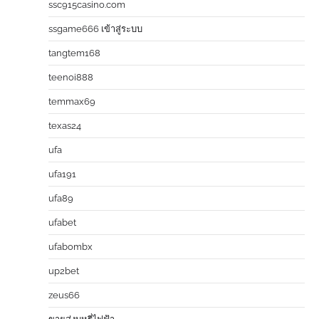
ssc915casino.com
ssgame666 เข้าสู่ระบบ
tangtem168
teenoi888
temmax69
texas24
ufa
ufa191
ufa89
ufabet
ufabombx
up2bet
zeus66