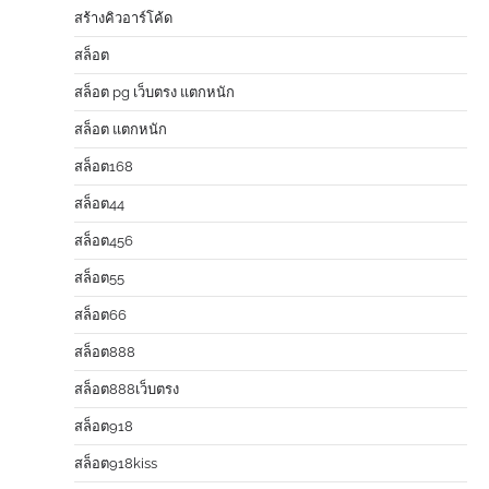
สร้างคิวอาร์โค้ด
สล็อต
สล็อต pg เว็บตรง แตกหนัก
สล็อต แตกหนัก
สล็อต168
สล็อต44
สล็อต456
สล็อต55
สล็อต66
สล็อต888
สล็อต888เว็บตรง
สล็อต918
สล็อต918kiss