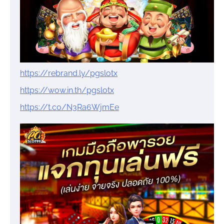
https://rebrand.ly/pgslotx
https://wow.in.th/pgslotx
https://t.co/N3Ra6WjmEe