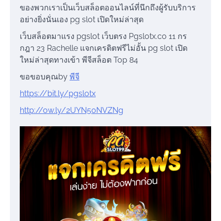
ของพวกเราเป็นเว็บสล็อตออนไลน์ที่นึกถึงผู้รับบริการ
อย่างยิ่งนั่นเอง pg slot เปิดใหม่ล่าสุด
เว็บสล็อตมาแรง pgslot เว็บตรง Pgslotx.co 11 กร
กฎา 23 Rachelle แจกเครดิตฟรีไม่อั้น pg slot เปิด
ใหม่ล่าสุดทางเข้า พีจีสล็อต Top 84
ขอขอบคุณby
พีจี
https://bit.ly/pgslotx
http://ow.ly/2UYN50NVZNg