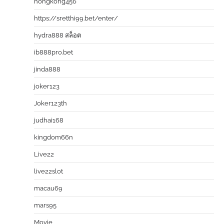
hongkong456
https://sretthi99.bet/enter/
hydra888 สล็อต
ib888pro.bet
jinda888
joker123
Joker123th
judhai168
kingdom66n
Live22
live22slot
macau69
mars95
Movie