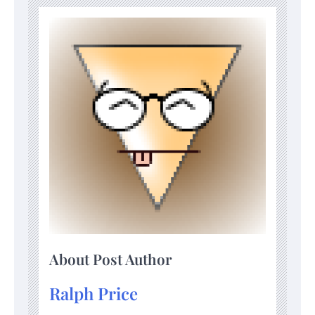
About Post Author
Ralph Price