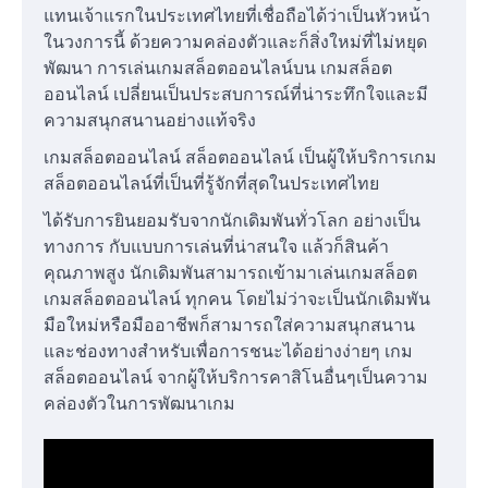
แทนเจ้าแรกในประเทศไทยที่เชื่อถือได้ว่าเป็นหัวหน้า
ในวงการนี้ ด้วยความคล่องตัวและก็สิ่งใหม่ที่ไม่หยุด
พัฒนา การเล่นเกมสล็อตออนไลน์บน เกมสล็อต
ออนไลน์ เปลี่ยนเป็นประสบการณ์ที่น่าระทึกใจและมี
ความสนุกสนานอย่างแท้จริง
เกมสล็อตออนไลน์ สล็อตออนไลน์ เป็นผู้ให้บริการเกม
สล็อตออนไลน์ที่เป็นที่รู้จักที่สุดในประเทศไทย
ได้รับการยินยอมรับจากนักเดิมพันทั่วโลก อย่างเป็น
ทางการ กับแบบการเล่นที่น่าสนใจ แล้วก็สินค้า
คุณภาพสูง นักเดิมพันสามารถเข้ามาเล่นเกมสล็อต
เกมสล็อตออนไลน์ ทุกคน โดยไม่ว่าจะเป็นนักเดิมพัน
มือใหม่หรือมืออาชีพก็สามารถใส่ความสนุกสนาน
และช่องทางสำหรับเพื่อการชนะได้อย่างง่ายๆ เกม
สล็อตออนไลน์ จากผู้ให้บริการคาสิโนอื่นๆเป็นความ
คล่องตัวในการพัฒนาเกม