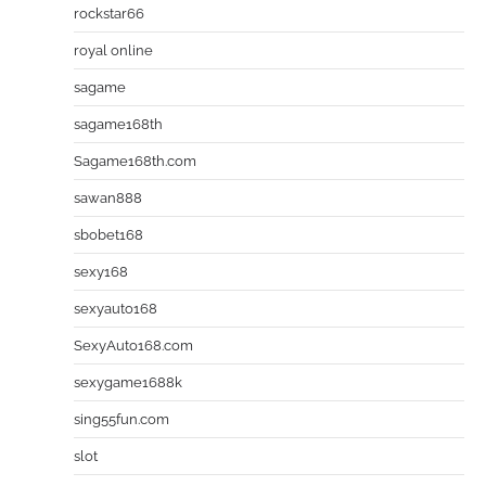
rockstar66
royal online
sagame
sagame168th
Sagame168th.com
sawan888
sbobet168
sexy168
sexyauto168
SexyAuto168.com
sexygame1688k
sing55fun.com
slot