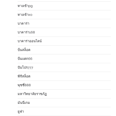
ทางเข้าpg
ทางเข้าxo
บาคาร่า
บาคาร่า168
บาคาร่าออนไลน์
ปั่นสล็อต
ปั่นแตก66
ปันโปร777
พีจีสล็อต
พุซซี่888
มหาวิทยาลัยราชภัฏ
มันนี่เกม
ยูฟ่า