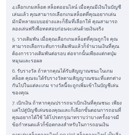
4.เลือกเกมสล็อต สล็อตออนไลน์ เมื่อคุณมีเงินในบัญชี
เล่นแล้ว คุณสามารถเลือกเกมสล็อตที่คุณอยากเล่น
มักมีหลายแบบอย่างและก็ธีมที่เลือกให้ คุณสามารถ
ลองเล่นฟรีเพื่อทดสอบก่อนจะเล่นด้วยเงินจริง
5. วางเดิมพัน เมื่อคุณเลือกเกมสล็อตที่คุณถูกใจ คุณ
สามารถเลือกระดับการเดิมพันแล้วก็จำนวนเงินที่คุณ
ต้องการวางเดิมพันต่อรอบ ต่อจากนั้นเพียงแต่กดปุ่ม
หมุนและรอผล
6. รับรางวัล ถ้าหากคุณได้รับสัญญาณชนะในเกม
สล็อต คุณจะได้รับรางวัลตามสัญญาณชนะที่แตกต่าง
กันไปในแต่ละเกม รางวัลนี้จะถูกเพิ่มเข้าในบัญชีเล่น
ของคุณ
7. เบิกเงิน ถ้าหากคุณปรารถนาเบิกเงินที่คุณชนะ เพียง
แค่ไปสู่บัญชีเล่นของคุณและก็เลือกขั้นตอนการถอนที่
คุณอยากได้ใช้ ได้โปรดกรุณาทราบว่าบางครั้งอาจมี
ข้อกำหนดแล้วก็ข้อตกลงสำหรับในการถอนเงิน
การเล่นสล็อตออนไลน์ pg slot สล็อตออนไลน์ เป็นสิ่ง