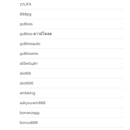
77UFA
888pg
918kiss
918kiss ดาวน์โหลด
918kissauto
918kissme
allbet24hr
alot66
alot666
ambking
askyouwin888
bonanza99
bonus888