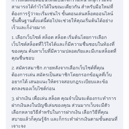
สามารถได้กำไรได้ในขณะเดียวกัน สำหรับมือใหม่ที่
ต้องการรู้ว่าจะเริ่มเช่นไร ขั้นตอนเล่นสล็อตออนไลน์
ขั้นพื้นฐานตั้งแต่นี้ต่อไปจะช่วยให้คุณเริ่มต้นได้อย่าง
เร็วและก็ง่ายมาก
1. เลือกเว็บไซต์ สล็อต สล็อต เริ่มต้นโดยการเลือก
เว็บไซต์สล็อตที่ไว้ใจได้และก็มีความชื่นชอบในท้องที่
ของคุณ ค้นหาเว็บที่มีความปลอดภัยและมีเกมสล็อตที่
คุณชื่นชอบ
2. สมัครสมาชิก ภายหลังจากเลือกเว็บไซต์ที่คุณ
ต้องการเล่น สมัครเป็นสมาชิกโดยกรอกข้อมูลที่เว็บ
อยากได้ เสนอแนะให้ตรวจสอบกฎระเบียบและข้อ
ตกลงของเว็บไซต์ก่อน
3. ฝากเงิน เพื่อเล่น สล็อต คุณจำเป็นจะต้องกระทำการ
ฝากเงินลงในบัญชีเล่นของคุณ ส่วนมากเว็บจะมีตัว
เลือกหลายวิธีสำหรับในการฝากเงิน เลือกวิธีที่คุณ
สบายแล้วก็คุณรู้จัก และก็กระทำฝากเงินตามขั้นตอนที่
เจาะจง