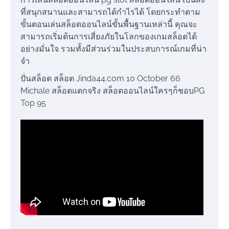
ที่สนุกสนานและสามารถได้กำไรได้ โดยกระทำตาม
ขั้นตอนเล่นสล็อตออนไลน์ขั้นพื้นฐานเหล่านี้ คุณจะ
สามารถเริ่มต้นการเสี่ยงภัยในโลกของเกมสล็อตได้
อย่างมั่นใจ รวมทั้งมีส่วนร่วมในประสบการณ์เกมที่น่า
จำ
ปั่นสล็อต สล็อต Jinda44.com 10 October 66
Michale สล็อตแตกจริง สล็อตออนไลน์ใครๆก็ชอบPG
Top 95