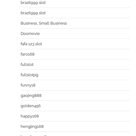
brazil999 slot
brazil999 slot
Business, Small Business
Doomovie
fafa 123 slot
faro168
fullslot
fullslotpg
funny18
gaojing888
golden456
happy168
hengjing168