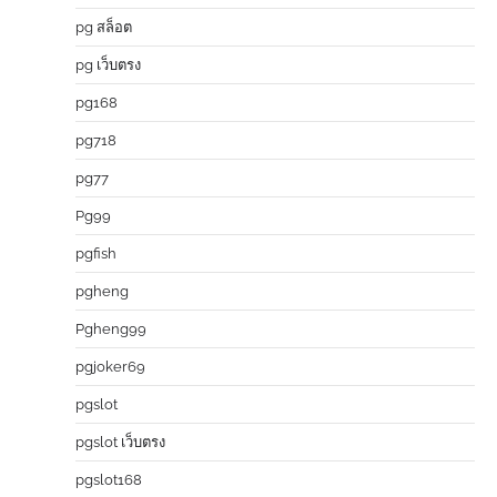
pg สล็อต
pg เว็บตรง
pg168
pg718
pg77
Pg99
pgfish
pgheng
Pgheng99
pgjoker69
pgslot
pgslot เว็บตรง
pgslot168