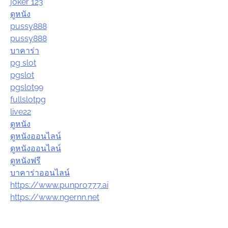
joker 123
ดูหนัง
pussy888
pussy888
บาคาร่า
pg slot
pgslot
pgslot99
fullslotpg
live22
ดูหนัง
ดูหนังออนไลน์
ดูหนังออนไลน์
ดูหนังฟรี
บาคาร่าออนไลน์
https://www.punpro777.ai
https://www.ngernn.net