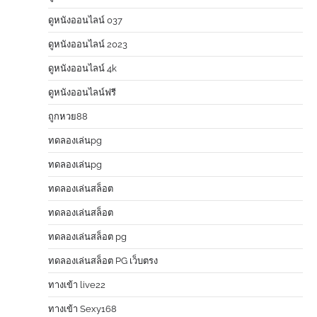
ดูหนังออนไลน์ 037
ดูหนังออนไลน์ 2023
ดูหนังออนไลน์ 4k
ดูหนังออนไลน์ฟรี
ถูกหวย88
ทดลองเล่นpg
ทดลองเล่นpg
ทดลองเล่นสล็อต
ทดลองเล่นสล็อต
ทดลองเล่นสล็อต pg
ทดลองเล่นสล็อต PG เว็บตรง
ทางเข้า live22
ทางเข้า Sexy168