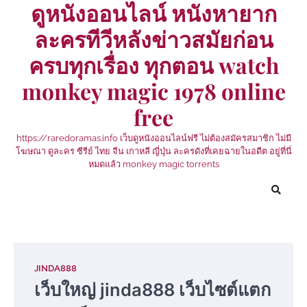
ดูหนังออนไลน์ หนังหายาก
Skip
to
ละครทีวีหลังข่าวสมัยก่อน
content
ครบทุกเรื่อง ทุกตอน watch
monkey magic 1978 online
free
https://raredoramas.info เว็บดูหนังออนไลน์ฟรี ไม่ต้องสมัครสมาชิก ไม่มี
โฆษณา ดูละคร ซีรีย์ ไทย จีน เกาหลี ญี่ปุ่น ละครดังที่เคยฉายในอดีต อยู่ที่นี่
หมดแล้ว monkey magic torrents
JINDA888
เว็บใหญ่ jinda888 เว็บไซต์แตก