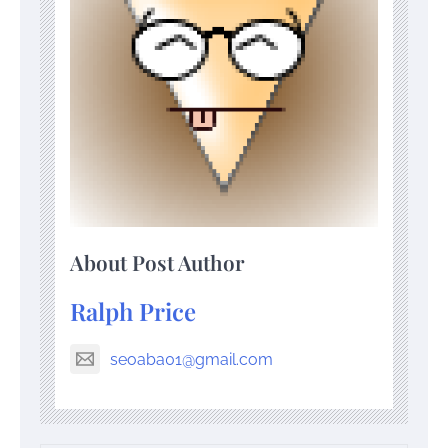
About Post Author
Ralph Price
seoaba01@gmail.com