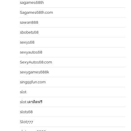
sagame168th
Sagame168th.com
sawan888
sbobet168
sexy168
sexyauto168
SexyAuto168.com
sexygame1688k
sing55fun.com
slot
slot เครดิตฟรี
slot168
Slot777