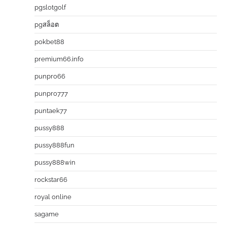
pgslotgolf
pgสล็อต
pokbet88
premium66.info
punpro66
punpro777
puntaek77
pussy888
pussy888fun
pussy888win
rockstar66
royal online
sagame