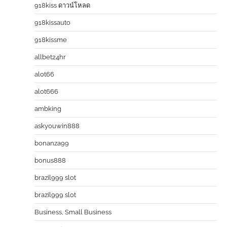
918kiss ดาวน์โหลด
918kissauto
918kissme
allbet24hr
alot66
alot666
ambking
askyouwin888
bonanza99
bonus888
brazil999 slot
brazil999 slot
Business, Small Business