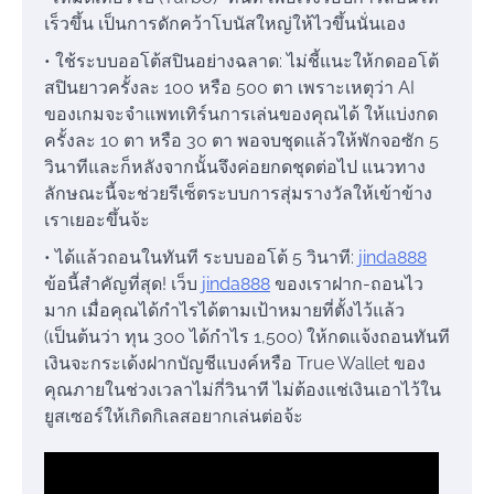
เร็วขึ้น เป็นการดักคว้าโบนัสใหญ่ให้ไวขึ้นนั่นเอง
• ใช้ระบบออโต้สปินอย่างฉลาด: ไม่ชี้แนะให้กดออโต้
สปินยาวครั้งละ 100 หรือ 500 ตา เพราะเหตุว่า AI
ของเกมจะจำแพทเทิร์นการเล่นของคุณได้ ให้แบ่งกด
ครั้งละ 10 ตา หรือ 30 ตา พอจบชุดแล้วให้พักจอซัก 5
วินาทีและก็หลังจากนั้นจึงค่อยกดชุดต่อไป แนวทาง
ลักษณะนี้จะช่วยรีเซ็ตระบบการสุ่มรางวัลให้เข้าข้าง
เราเยอะขึ้นจ้ะ
• ได้แล้วถอนในทันที ระบบออโต้ 5 วินาที:
jinda888
ข้อนี้สำคัญที่สุด! เว็บ
jinda888
ของเราฝาก-ถอนไว
มาก เมื่อคุณได้กำไรได้ตามเป้าหมายที่ตั้งไว้แล้ว
(เป็นต้นว่า ทุน 300 ได้กำไร 1,500) ให้กดแจ้งถอนทันที
เงินจะกระเด้งฝากบัญชีแบงค์หรือ True Wallet ของ
คุณภายในช่วงเวลาไม่กี่วินาที ไม่ต้องแช่เงินเอาไว้ใน
ยูสเซอร์ให้เกิดกิเลสอยากเล่นต่อจ้ะ