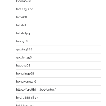
Doomovie
fafa 123 slot
faro168
fullslot
fullslotpg
funny18
gaojing888
golden456
happy168
hengjing168
hongkong456
https://sretthi99.bet/enter/
hydra888 สล็อต
ib888pro.bet