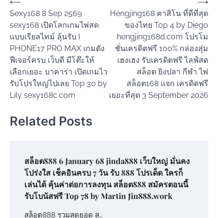
แนะแนว
⟵
⟶
Sexy168 8 Sep 2569
Hengjing168 คาสิโน ที่ดีที่สุด
เรื่อง
sexy168 เปิดโลกเกมไพ่สด
ของไทย Top 4 by Diego
แบบเรียลไทม์ ลุ้นรับ I
hengjing168d.com โปรโม
PHONE17 PRO MAX เกมดัง
ชั่นเครดิตฟรี 100% กล่องสุ่ม
ฟีเจอร์ครบ เว็บดี มีโต๊ะให้
เฮงเฮง รับเครดิตฟรี ไลฟ์สด
เลือกเยอะ บาคาร่า เปิดเกมไว
สล็อต ยิงปลา กีฬา ไพ่
รับโปรใหญ่ไปเลย Top 30 by
สล็อต168 แจก เครดิตฟรี
Lily sexy168c.com
เยอะที่สุด 3 September 2026
Related Posts
สล็อต888 6 January 68 jinda888 เว็บใหญ่ มั่นคง
โปร่งใส เช็คอินครบ 7 วัน รับ 888 โปรเด็ด ใครก็
เล่นได้ คุ้นค่าต่อการลงทุน สล็อต888 สมัครตอนนี้
รับโบนัสฟรี Top 78 by Martin Jin888.work
สล็อต888 รวมสุดยอด ส…