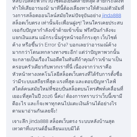
หลบไปสิค่ะพวกเว็บไซต์เอเยนต์สายหลุด สายกระเด้งที่
ทำให้เสียอารมณ์! นาทีนี้ต้องเลี่ยงทางให้ตัวแม่ตัวมัมที่
วงการสล็อตออนไลน์สมัยใหม่ปัจจุบันอย่าง
jinda888
สล็อตเว็บตรง เท่านั้นจ้ะเพื่อนฝูงๆ! ไหนใครเคยประสบ
เจอกับปัญหากำลังเข้าด้ายเข้าเข็ม ฟรีสปินกำลังจะ
แจกเงินแสน แม้กระนั้นจู่ๆหน้าจอก็กระตุก เว็บไซต์
ค้าง หรือขึ้นว่า Error บ้าง? บอกเลยว่าอารมณ์ค้าง
มากกว่าโดนเทกลางทางซะอีก! แต่ว่าปัญหาพวกนั้น
จะกลายเป็นเรื่องในอดีตในทันทีถ้าคุณก้าวเข้ามาเป็น
ครอบครัวเดียวกับพวกเราที่นี่ เนื่องจากว่าเราคือ
หัวหน้าทางเทคโนโลยีสล็อตเว็บตรงที่ได้รับการตั้งชื่อ
ว่ามีระบบเสถียรที่สุด แรงที่สุด และตอบปัญหาไลฟ์
สไตล์คนสมัยใหม่ที่ชอบปั่นสล็อตบนโทรศัพท์เคลื่อนที่
เยอะที่สุดในปี 2026 นี้ค่ะ! ต้องการทราบว่าเว็บนี้เขามี
ดีอะไร และก็จะพาทุกคนไปแตะเงินล้านได้อย่างไร
ตามมาอ่านกันเลยจ๊ะ!
เจาะลึก jinda888 สล็อตเว็บตรง ระบบหลังบ้านสุด
เทวดาที่แบรนด์อื่นเลียนแบบมิได้