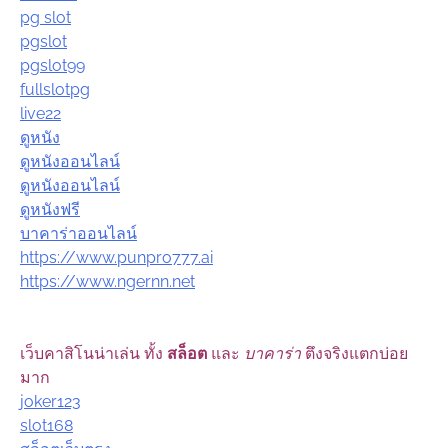
pg slot
pgslot
pgslot99
fullslotpg
live22
ดูหนัง
ดูหนังออนไลน์
ดูหนังออนไลน์
ดูหนังฟรี
บาคาร่าออนไลน์
https://www.punpro777.ai
https://www.ngernn.net
เว็บคาสิโนน่าเล่น ทั้ง
สล็อต
และ
บาคาร่า
ตึงจริงแตกบ่อย
มาก
joker123
slot168