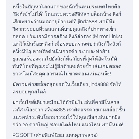
หนึ่งในปัญหาโลกแตกของนักปั่นคนประเทศไทยคือ
“ลิงก์เข้าไม่ได้” โดนกระทรวงดิจิทัลฯ บล็อกบ้าง ลิงก์
เสียเพราะว่าหมดอายุบ้าง แต่ที่ jinda888 เรามีทีม
วิศวกรระบบที่รอสแตนด์บายดูแลลิงก์ปากทางเข้า
ตลอด 1 วัน เรามีการสร้าง ลิงก์สำรอง (Mirror Links)
เอาไว้เป็นร้อยๆลิงก์ เมื่อระบบตรวจพบว่าลิงก์ใดลิงก์
หนึ่งมีปัญหาหรือดำเนินการช้า ระบบจะทำย้าย
ยูสเซอร์ของคุณไปยังลิงก์ที่เสถียรที่สุดให้อัตโนมัติ
ทันทีโดยที่คุณจะไม่รู้สึกตัวเลยด้วยซ้ำ เล่นเกมตลอด
ยาวๆไม่มีสะดุด อารมณ์ไม่ขาดตอนแน่นอนจ้ะ!
มัดรวมค่ายสล็อตสุดยอดในเว็บเดียว jinda888 จัดให้
ครบจบทุกสไตล์
มาเว็บไซต์เดียวเสมือนได้ตั๋วบินไปเล่นที่คาสิโนลาส
เวกัส เนื่องจาก สล็อต888 เราคัดสรรค่ายเกมสล็อตชั้น
แนวหน้าระดับโลกมารวมไว้ให้คุณเลือกเล่นมากยิ่ง
กว่า 20 ค่ายใหญ่ ชอบสไตล์ไหน แนวไหน เรามีหมด!
PG SOFT (ค่ายพิมพ์นิยม แตกดุภาพสวย)