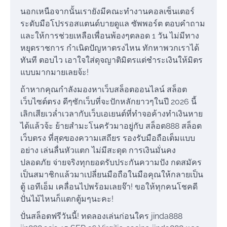
นอกเหนือจากนั้นเรายังมีคณะทำงานคอลเซ็นเตอร์
ระดับมือโปรรอสแตนด์บายดูแล ซัพพอร์ต ตอบคำถาม
และให้การช่วยเหลือเพื่อนพ้องๆตลอด 1 วัน ไม่มีทาง
หยุดราชการ กำเนิดปัญหาตรงไหน ทักหาพวกเราได้
ทันที ตอบไว เอาใจใส่ดุจญาติมิตรแต่ชำระเงินให้มิตร
แบบมากมายเลยจ้ะ!
ถ้าหากคุณกำลังมองหาเว็บสล็อตออนไลน์ สล็อต
เว็บไซต์ตรง ดีๆซักเว็บที่จะปักหลักยาวๆในปี 2026 นี้
เลิกเสียเวล่ำเวลากับเว็บเอเยนต์ที่ทำจอค้างทำเงินหาย
ได้แล้วจ้ะ ย้ายสำมะโนครัวมาอยู่กับ สล็อต888 สล็อต
เว็บตรง ที่สุดของความเสถียร รองรับมือถือเต็มแบบ
อย่าง เล่นลื่นหัวแตก ไม่มีสะดุด การเงินมั่นคง
ปลอดภัย จ่ายจริงทุกยอดรับประกันความปัง กดสมัคร
เป็นสมาชิกแล้วมาเปลี่ยนมือถือในมือคุณให้กลายเป็น
ตู้ เอทีเอ็ม เคลื่อนไปพร้อมเลยจ๊า! ขอให้ทุกคนโชคดี
ปั่นไม้ไหนก็แตกตู้มๆนะคะ!
ปั่นสล็อตฟรีวันนี้! ทดลองเล่นก่อนใคร jinda888