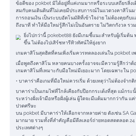
ข้อดีของ pokbet มิได้อยู่ที่แค่เกมมากหรือระบบเสถียรสิ่ง
สมกับคนเดินดินที่ไม่เคยมีประสบการณ์ในแวดวงคาสิโนมาก่
การถอนเงิน เป็นระบบอัตโนมัติที่เข้าใจง่าย ไม่ต้องคุยกับ
ถึงนาที ทำให้มือใหม่รู้สึกไม่เป็นอันตราย ไม่วิตกกังวล รว
ยิ่งไปกว่านี้ pokebet88 ยังมีเกมชี้แนะสำหรับผู้เริ่มต
ขึ้น ไม่ต้องไปเสิร์ชหารีทิวทัศน์ให้ยุ่งยาก
เกมคาสิโนสุดฮิตที่คนเพิ่งเริ่มควรทดลองเล่นใน pokbet เ
เมื่อพูดถึงคาสิโน หลายคนบางครั้งอาจจะมีความรู้สึกว่า
เกมคาสิโนที่เหมาะกับมือใหม่มีเยอะมาก โดยเฉพาะใน pokbe
• บาคาร่าคือเกมที่มือใหม่ควรเริ่ม ด้วยเหตุว่าไม่ต้องจำกต
บาคาร่าเป็นเกมไพ่ที่ใกล้เคียงกับป๊อกกระเด้งที่สุด แม้กระ
ระหว่างฝั่งเจ้ามือหรือฝั่งผู้เล่น ผู้ใดจะมีแต้มมากกว่ากัน แค่
ปวดศรีษะ
บน pokbet มีบาคาร่าให้เลือกจากหลายค่าย ดังเช่น SA Gam
มากมาย รวมทั้งที่สำคัญคือมีดีลเลอร์ถ่ายทอดสดตลอด 24 
ประเทศต่างๆ