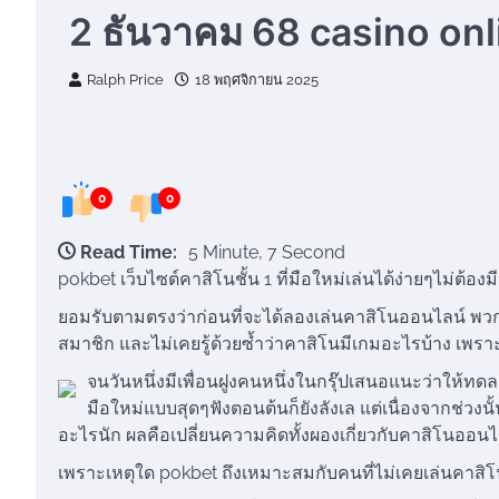
2 ธันวาคม 68 casino onl
Ralph Price
18 พฤศจิกายน 2025
0
0
Read Time:
5 Minute, 7 Second
pokbet เว็บไซต์คาสิโนชั้น 1 ที่มือใหม่เล่นได้ง่ายๆไม่ต้องม
ยอมรับตามตรงว่าก่อนที่จะได้ลองเล่นคาสิโนออนไลน์ พวกเร
สมาชิก และไม่เคยรู้ด้วยซ้ำว่าคาสิโนมีเกมอะไรบ้าง เพราะ
จนวันหนึ่งมีเพื่อนฝูงคนหนึ่งในกรุ๊ปเสนอแนะว่าให้ทดล
มือใหม่แบบสุดๆฟังตอนต้นก็ยังลังเล แต่เนื่องจากช่วงนั
อะไรนัก ผลคือเปลี่ยนความคิดทั้งผองเกี่ยวกับคาสิโนออนไลน์
เพราะเหตุใด pokbet ถึงเหมาะสมกับคนที่ไม่เคยเล่นคาสิโ