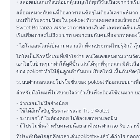
• สล็อตเป็นเกมที่งบน้อยก็ลุ้นสนุกได้ทุกวี่วันเนื่องจากว่าเ
สล็อตเหมาะกับคนที่ต้องการเล่นชิลๆไม่ต้องวิเคราะห์มาก
เกมที่ได้รับความนิยมใน pokbet ที่เราเคยทดลองแล้วชอบ
Sweet Bonanza เพราะว่าภาพสวย เสียงดี เอฟเฟกต์ลื่น แล้
เริ่มเพียงตาละไม่ถึง 1 บาท เหมาะสมกับคนที่อยากทดลองโ
• ไฮโลออนไลน์เป็นเกมคลาสสิกที่คนประเทศไทยรู้จักดี ลุ้น
ไฮโลเป็นอีกหนึ่งเกมที่เข้าใจง่าย คนใดเคยเล่นตามงานวัด
เอาไฮโลบ้านๆมาทำให้ดูดีขึ้น เล่นได้ทุกที่ทุกเวลา มีตัว
ของ pokbet ทำให้ลุ้นลูกเต๋ากันแบบเรียลไทม์ เห็นกันชัดๆไ
ระบบฝากถอนและโปรโมชั่นของ pokbet ที่ออกแบบมาเพื่อม
สำหรับมือใหม่ที่ไม่สบายใจว่าจำเป็นที่จะต้องใช้ทุนมาก
• ฝากถอนไม่มีอย่างน้อย
• ใช้ได้อีกทั้งบัญชีธนาคารและ True Wallet
• ระบบออโต้ ไม่ต้องคอย ไม่ต้องแชทหาแอดมิน
• มีโปรโมชั่นสำหรับคนงบน้อย อาทิเช่น ฝาก 50 รับ 75 หร
ที่ประทับจิตใจสุดคือเวลาเล่นpokbet88แล้วได้กำไร กดถอน