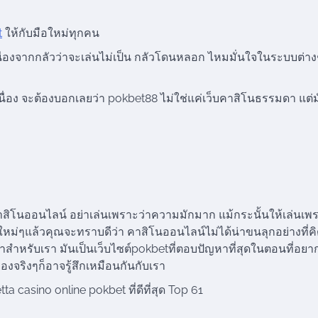
t
ให้กับมือใหม่ทุกคน
ลน์ เนื่องจากกลัวว่าจะเล่นไม่เป็น กลัวโดนหลอก ไหมมั่นใจในระบบต่
นื่อง จะต้องบอกเลยว่า pokbet88 ไม่ใช่แค่เว็บคาสิโนธรรมดา แต่ม
คาสิโนออนไลน์ อย่าเล่นเพราะว่าความมักมาก แม้กระนั้นให้เล่นเพ
ม่ๆแล้วคุณจะทราบดีว่า คาสิโนออนไลน์ไม่ได้น่าขนลุกอย่างที่ค
่ว่าสำหรับเรา มันเป็นเว็บไซต์pokbetที่ตอบปัญหาที่สุดในตอนที่อยาก
้ลองจริงๆก็อาจรู้สึกเหมือนกันกับเรา
casino online pokbet ที่ดีที่สุด Top 61