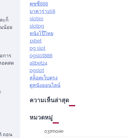
พุซซี่888
บาคาร่า168
slotxo
ละก็
slotpg
าณน้อย
หนังโป๊ไทย
1xbet
pg slot
ือการ
pgslot888
ายทอดสด
allbet24
pgslot
สล็อตเว็บตรง
ดูหนังออนไลน์
ะ
ความเห็นล่าสุด
หมวดหมู่
037movie
ติ ถอน