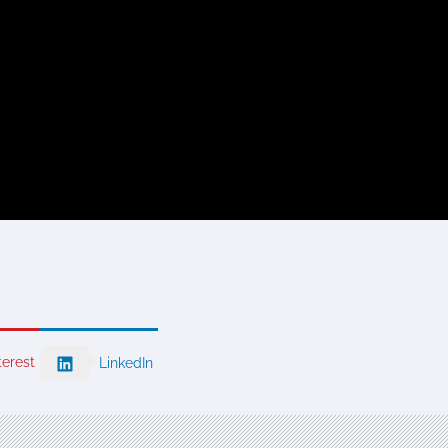
terest
LinkedIn