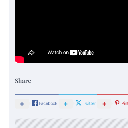
Share
Facebook
Twitter
Pin