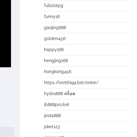
fullslotpg
funny18
gaojing888
golden456
happy168
hengjing168
hongkong456
https://sretthi99.bet/enter/
hydra888 สล็อต
ib888pro.bet
jinda888
joker123