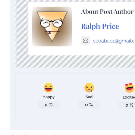
About Post Author
Ralph Price
seoaba01@gmail.
Happy
Sad
Excite
0
%
0
%
0
%