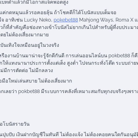
ริ่มเบทต่ำแล้วก็มีโอกาสแจ็คพอตสูง
 แค่กดหมุนแล้วรอคอยลุ้น ถ้าโชคดีก็ได้โบนัสแบบเต็มจอ
ใจ อาทิเช่น Lucky Neko,
pokebet88
Mahjong Ways, Roma X แ
วก็ที่สำคัญคือช่องทางเข้าโบนัสไม่ยากเกินไปสำหรับผู้ที่งบประม
ดยไม่ต้องเสี่ยงมากมาย
บันเทิงใจเหมือนอยู่ในวงจริง
หรืองานบ้านมาน่าจะรู้จักดีกันดี การเล่นออนไลน์บน pokbet88 ก็ค
เลือกให้แทงนานาประการตั้งแต่เต็ง สูงต่ำ ไปจนกระทั่งโต๊ด ระบบถ่
ม่มีการตัดต่อ ไม่มีกลลวง
ือใหม่เล่นสบาย ไม่ต้องเสี่ยงมาก
 บอกเลยว่า pokbet88 มีระบบการคลังที่เหมาะสมกับทุกงบจริงๆเพรา
ือโบนัสรายวัน
ปุบปับ เงินฝากบัญชีในทันที ไม่ต้องแจ้ง ไม่ต้องคอยคนใดกันอนุมั