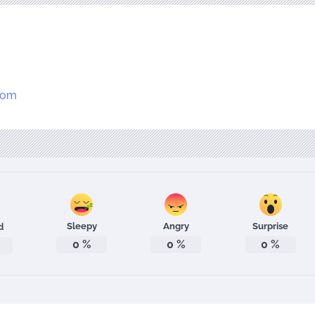
com
Sleepy
Angry
Surprise
d
0
%
0
%
0
%