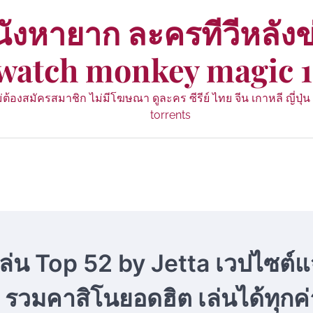
นังหายาก ละครทีวีหลังข
น watch monkey magic 1
่ต้องสมัครสมาชิก ไม่มีโฆษณา ดูละคร ซีรีย์ ไทย จีน เกาหลี ญี่ปุ่
torrents
ล่น Top 52 by Jetta เวปไซต์
น รวมคาสิโนยอดฮิต เล่นได้ทุกค