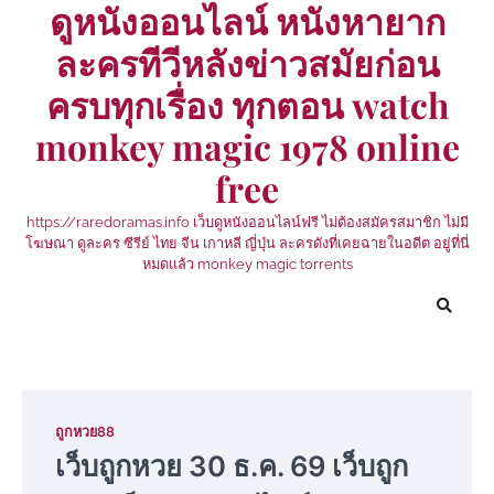
ดูหนังออนไลน์ หนังหายาก
Skip
to
ละครทีวีหลังข่าวสมัยก่อน
content
ครบทุกเรื่อง ทุกตอน watch
monkey magic 1978 online
free
https://raredoramas.info เว็บดูหนังออนไลน์ฟรี ไม่ต้องสมัครสมาชิก ไม่มี
โฆษณา ดูละคร ซีรีย์ ไทย จีน เกาหลี ญี่ปุ่น ละครดังที่เคยฉายในอดีต อยู่ที่นี่
หมดแล้ว monkey magic torrents
ถูกหวย88
เว็บถูกหวย 30 ธ.ค. 69 เว็บถูก