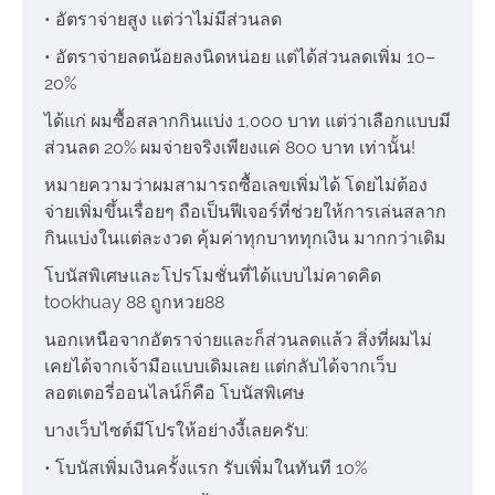
• อัตราจ่ายสูง แต่ว่าไม่มีส่วนลด
• อัตราจ่ายลดน้อยลงนิดหน่อย แต่ได้ส่วนลดเพิ่ม 10–
20%
ได้แก่ ผมซื้อสลากกินแบ่ง 1,000 บาท แต่ว่าเลือกแบบมี
ส่วนลด 20% ผมจ่ายจริงเพียงแค่ 800 บาท เท่านั้น!
หมายความว่าผมสามารถซื้อเลขเพิ่มได้ โดยไม่ต้อง
จ่ายเพิ่มขึ้นเรื่อยๆ ถือเป็นฟีเจอร์ที่ช่วยให้การเล่นสลาก
กินแบ่งในแต่ละงวด คุ้มค่าทุกบาททุกเงิน มากกว่าเดิม
โบนัสพิเศษและโปรโมชั่นที่ได้แบบไม่คาดคิด
tookhuay 88 ถูกหวย88
นอกเหนือจากอัตราจ่ายและก็ส่วนลดแล้ว สิ่งที่ผมไม่
เคยได้จากเจ้ามือแบบเดิมเลย แต่กลับได้จากเว็บ
ลอตเตอรี่ออนไลน์ก็คือ โบนัสพิเศษ
บางเว็บไซต์มีโปรให้อย่างงี้เลยครับ:
• โบนัสเพิ่มเงินครั้งแรก รับเพิ่มในทันที 10%