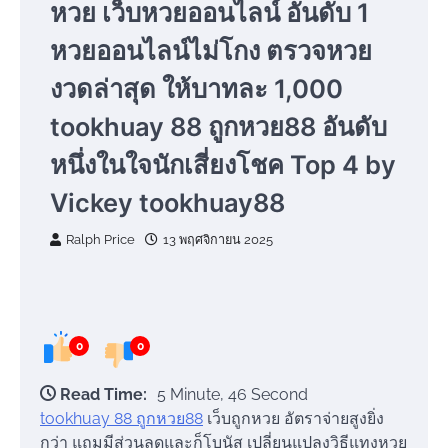
หวย เว็บหวยออนไลน์ อันดับ 1
หวยออนไลน์ไม่โกง ตรวจหวย
งวดล่าสุด ให้บาทละ 1,000
tookhuay 88 ถูกหวย88 อันดับ
หนึ่งในใจนักเสี่ยงโชค Top 4 by
Vickey tookhuay88
Ralph Price
13 พฤศจิกายน 2025
0
0
Read Time:
5 Minute, 46 Second
tookhuay 88 ถูกหวย88
เว็บถูกหวย อัตราจ่ายสูงยิ่ง
กว่า แถมมีส่วนลดและก็โบนัส เปลี่ยนแปลงวิธีแทงหวย