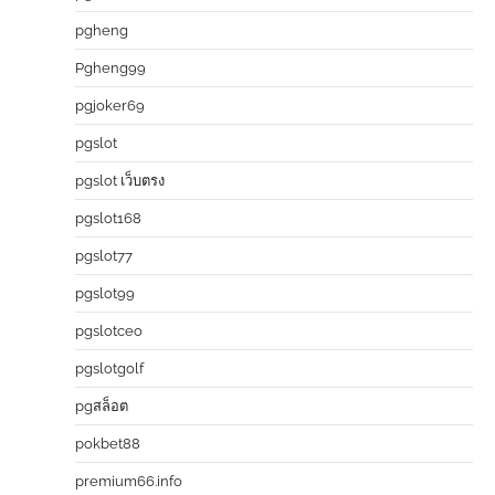
pgheng
Pgheng99
pgjoker69
pgslot
pgslot เว็บตรง
pgslot168
pgslot77
pgslot99
pgslotceo
pgslotgolf
pgสล็อต
pokbet88
premium66.info