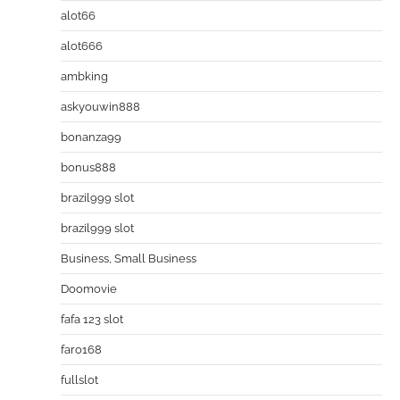
alot66
alot666
ambking
askyouwin888
bonanza99
bonus888
brazil999 slot
brazil999 slot
Business, Small Business
Doomovie
fafa 123 slot
faro168
fullslot