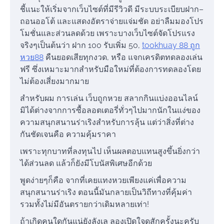
ชี้แนะให้เริ่มจากเว็บไซต์ที่มีรีวิวดี มีระบบระเบียบฝาก–
ถอนออโต้ และแสดงอัตราจ่ายแจ่มชัด อย่าลืมมองโปร
โมชั่นและส่วนลดด้วย เพราะบางเว็บไซต์จัดโปรแรง
จริงๆเป็นต้นว่า ฝาก 100 รับเพิ่ม 50,
tookhuay 88 ถูก
หวย88
คืนยอดเสียทุกงวด, หรือ แจกเครดิตทดลองเล่น
ฟรี ซึ่งเหมาะมากสำหรับมือใหม่ที่ต้องการทดลองโดย
ไม่ต้องเสี่ยงมากมาย
สำหรับผม การเล่น เว็บถูกหวย สลากกินแบ่งออนไลน์
มิได้ต่างจากการซื้อลอตเตอรี่ทั่วๆไปมากนักในแง่ของ
ความสนุกสนานร่าเริงสำหรับการลุ้น แต่ว่าสิ่งที่ต่าง
กันชัดเจนคือ ความคุ้มราคา
เพราะทุกบาทที่ลงทุนไป เห็นผลตอบแทนสูงขึ้นยิ่งกว่า
ได้ส่วนลด แล้วก็ยังมีโบนัสพิเศษอีกด้วย
พูดง่ายๆก็คือ จากที่เคยแทงหวยเพียงแค่เพื่อความ
สนุกสนานร่าเริง ตอนนี้มันกลายเป็นวิถีทางที่คุ้มค่า
รวมทั้งไม่มีอันตรายกว่าเดิมหลายเท่า!
ถ้าเกิดคนใดกันแน่ยังลังเล ลองเปิดใจดูสักครั้งนะครับ