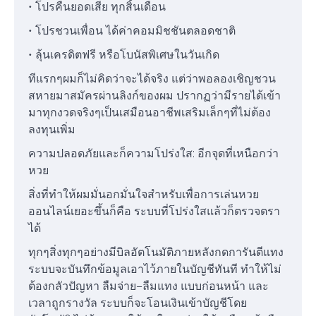
• โปรคืนยอดเสีย ทุกสิ้นเดือน
• โปรชวนเพื่อน ได้ค่าคอมมิชชันตลอดชาติ
• ลุ้นเครดิตฟรี หรือโบนัสพิเศษในวันเกิด
ทีแรกๆผมก็ไม่คิดว่าจะได้จริง แต่ว่าพอลองเชิญชวน
สหายมาสมัครผ่านลิงก์ของผม ปรากฏว่ามีรายได้เข้า
มาทุกงวดจริงๆเป็นเสมือนอาชีพเสริมเล็กๆที่ไม่ต้อง
ลงทุนเพิ่ม
ความปลอดภัยและก็ความโปร่งใส: อีกจุดที่เหนือกว่า
หวย
สิ่งที่ทำให้ผมมั่นอกมั่นใจสำหรับเพื่อการเล่นหวย
ออนไลน์เยอะขึ้นก็คือ ระบบที่โปร่งใสแล้วก็ตรวจตรา
ได้
ทุกๆสิ่งทุกๆอย่างมีบิลอัตโนมัติภายหลังกดการันตีแทง
ระบบจะบันทึกข้อมูลเอาไว้ภายในบัญชีทันที ทำให้ไม่
ต้องกลัวปัญหา ลืมจ่าย–ลืมแทง แบบก่อนหน้า และ
เวลาถูกรางวัล ระบบก็จะโอนเงินเข้าบัญชีโดย