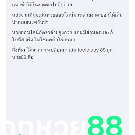
แทงซ้ำได้ในงวดต่อไปอีกด้วย
หลังจากที่ผมเล่นหวยออนไลน์มาหลายงวด บอกได้เต็ม
ปากเลยนะครับว่า
หวยออนไลน์อัตราจ่ายสูงกว่า แถมมีส่วนลดและก็
โบนัส จริง ไม่ใช่แค่คำโฆษณา
สิ่งที่ผมได้จากการเปลี่ยนมาเล่น tookhuay 88 ถูก
หวย88 คือ: