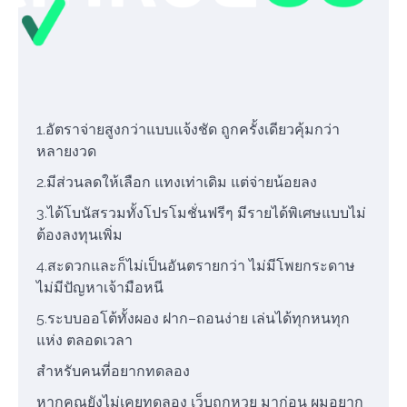
1.อัตราจ่ายสูงกว่าแบบแจ้งชัด ถูกครั้งเดียวคุ้มกว่า
หลายงวด
2.มีส่วนลดให้เลือก แทงเท่าเดิม แต่จ่ายน้อยลง
3.ได้โบนัสรวมทั้งโปรโมชั่นฟรีๆ มีรายได้พิเศษแบบไม่
ต้องลงทุนเพิ่ม
4.สะดวกและก็ไม่เป็นอันตรายกว่า ไม่มีโพยกระดาษ
ไม่มีปัญหาเจ้ามือหนี
5.ระบบออโต้ทั้งผอง ฝาก–ถอนง่าย เล่นได้ทุกหนทุก
แห่ง ตลอดเวลา
สำหรับคนที่อยากทดลอง
หากคุณยังไม่เคยทดลอง เว็บถูกหวย มาก่อน ผมอยาก