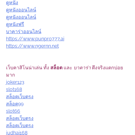
ดูหนัง
ดูหนังออนไลน์
ดูหนังออนไลน์
ดูหนังฟรี
บาคาร่าออนไลน์
https://www.punpro777.ai
https://www.ngernn.net
เว็บคาสิโนน่าเล่น ทั้ง
สล็อต
และ
บาคาร่า
ตึงจริงแตกบ่อย
มาก
joker123
slot168
สล็อตเว็บตรง
สล็อต99
slot66
สล็อตเว็บตรง
สล็อตเว็บตรง
judhai168