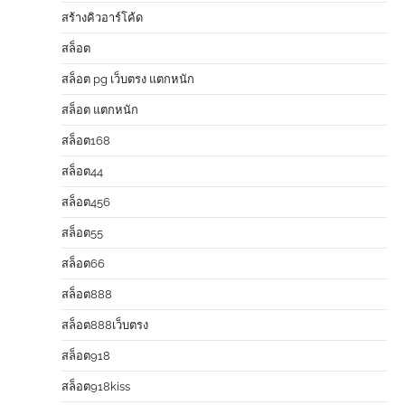
สร้างคิวอาร์โค้ด
สล็อต
สล็อต pg เว็บตรง แตกหนัก
สล็อต แตกหนัก
สล็อต168
สล็อต44
สล็อต456
สล็อต55
สล็อต66
สล็อต888
สล็อต888เว็บตรง
สล็อต918
สล็อต918kiss