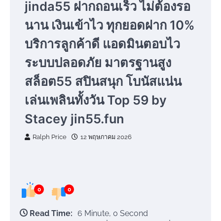
jinda55 ฝากถอนเร็ว ไม่ต้องรอ
นาน เงินเข้าไว ทุกยอดฝาก 10%
บริการลูกค้าดี แอดมินตอบไว
ระบบปลอดภัย มาตรฐานสูง
สล็อต55 สปินสนุก โบนัสแน่น
เล่นเพลินทั้งวัน Top 59 by
Stacey jin55.fun
Ralph Price
12 พฤษภาคม 2026
0
0
Read Time:
6 Minute, 0 Second