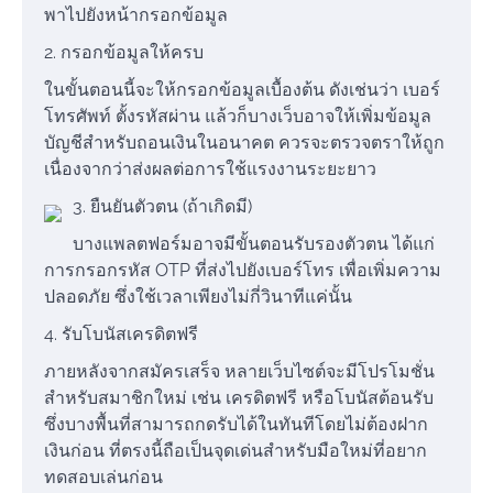
พาไปยังหน้ากรอกข้อมูล
2. กรอกข้อมูลให้ครบ
ในขั้นตอนนี้จะให้กรอกข้อมูลเบื้องต้น ดังเช่นว่า เบอร์
โทรศัพท์ ตั้งรหัสผ่าน แล้วก็บางเว็บอาจให้เพิ่มข้อมูล
บัญชีสำหรับถอนเงินในอนาคต ควรจะตรวจตราให้ถูก
เนื่องจากว่าส่งผลต่อการใช้แรงงานระยะยาว
3. ยืนยันตัวตน (ถ้าเกิดมี)
บางแพลตฟอร์มอาจมีขั้นตอนรับรองตัวตน ได้แก่
การกรอกรหัส OTP ที่ส่งไปยังเบอร์โทร เพื่อเพิ่มความ
ปลอดภัย ซึ่งใช้เวลาเพียงไม่กี่วินาทีแค่นั้น
4. รับโบนัสเครดิตฟรี
ภายหลังจากสมัครเสร็จ หลายเว็บไซต์จะมีโปรโมชั่น
สำหรับสมาชิกใหม่ เช่น เครดิตฟรี หรือโบนัสต้อนรับ
ซึ่งบางพื้นที่สามารถกดรับได้ในทันทีโดยไม่ต้องฝาก
เงินก่อน ที่ตรงนี้ถือเป็นจุดเด่นสำหรับมือใหม่ที่อยาก
ทดสอบเล่นก่อน