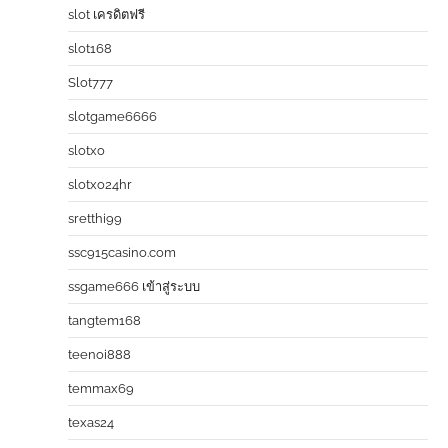
slot เครดิตฟรี
slot168
Slot777
slotgame6666
slotxo
slotxo24hr
sretthi99
ssc915casino.com
ssgame666 เข้าสู่ระบบ
tangtem168
teenoi888
temmax69
texas24