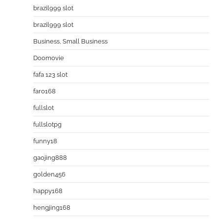
brazil999 slot
brazil999 slot
Business, Small Business
Doomovie
fafa 123 slot
faro168
fullslot
fullslotpg
funny18
gaojing888
golden456
happy168
hengjing168