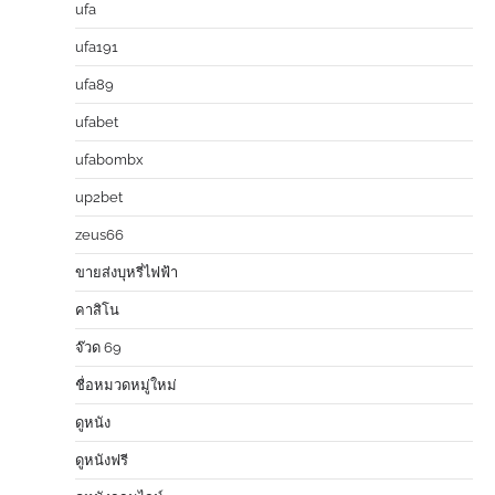
ufa
ufa191
ufa89
ufabet
ufabombx
up2bet
zeus66
ขายส่งบุหรี่ไฟฟ้า
คาสิโน
จ๊วด 69
ชื่อหมวดหมู่ใหม่
ดูหนัง
ดูหนังฟรี