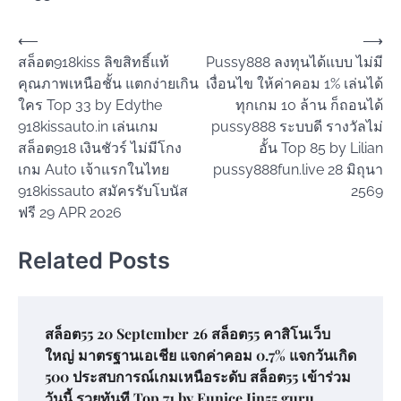
แนะแนว
⟵
⟶
สล็อต918kiss ลิขสิทธิ์แท้
Pussy888 ลงทุนได้แบบ ไม่มี
เรื่อง
คุณภาพเหนือชั้น แตกง่ายเกิน
เงื่อนไข ให้ค่าคอม 1% เล่นได้
ใคร Top 33 by Edythe
ทุกเกม 10 ล้าน ก็ถอนได้
918kissauto.in เล่นเกม
pussy888 ระบบดี รางวัลไม่
สล็อต918 เงินชัวร์ ไม่มีโกง
อั้น Top 85 by Lilian
เกม Auto เจ้าแรกในไทย
pussy888fun.live 28 มิถุนา
918kissauto สมัครรับโบนัส
2569
ฟรี 29 APR 2026
Related Posts
สล็อต55 20 September 26 สล็อต55 คาสิโนเว็บ
ใหญ่ มาตรฐานเอเชีย แจกค่าคอม 0.7% แจกวันเกิด
500 ประสบการณ์เกมเหนือระดับ สล็อต55 เข้าร่วม
วันนี้ รวยทันที Top 71 by Eunice Jin55.guru