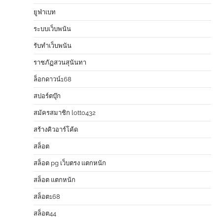
ยูฟ่าเบท
ระบบเว็บพนัน
รับทำเว็บพนัน
ราชภัฏสวนสุนันทา
ล็อกดาวน์168
สปอร์ตบุ๊ก
สมัครสมาชิก lotto432
สร้างคิวอาร์โค้ด
สล็อต
สล็อต pg เว็บตรง แตกหนัก
สล็อต แตกหนัก
สล็อต168
สล็อต44