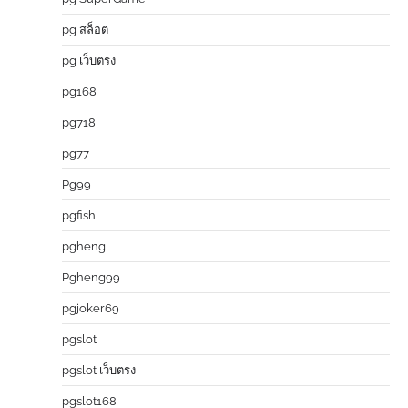
pg สล็อต
pg เว็บตรง
pg168
pg718
pg77
Pg99
pgfish
pgheng
Pgheng99
pgjoker69
pgslot
pgslot เว็บตรง
pgslot168