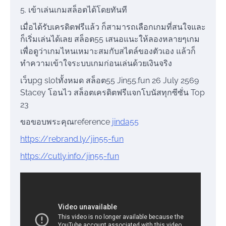
5. เข้าเล่นเกมสล็อตได้โดยทันที
เมื่อได้รับเครดิตฟรีแล้ว ก็สามารถเลือกเกมที่สนใจและ
ก็เริ่มเล่นได้เลย สล็อต55 เสนอแนะให้ลองหลายๆเกม
เพื่อดูว่าเกมไหนเหมาะสมกับสไตล์ของตัวเอง แล้วก็
ทำความเข้าใจระบบเกมก่อนเล่นด้วยเงินจริง
เว็บpg slotทั้งหมด สล็อต55 Jin55.fun 26 July 2569
Stacey โอนไว สล็อตเครดิตฟรีแจกโบนัสทุกซีซั่น Top
23
ขอขอบพระคุณreference
jinda55
https://rebrand.ly/jin55-fun
https://cutly.info/jin55-fun