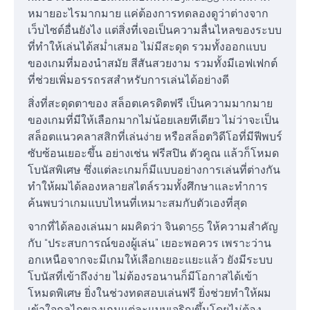
หมายอะไรมากมาย แค่ต้องการทดลองดูว่าต่างจาก
เว็บไซต์อื่นยังไง แต่สิ่งที่เจอเป็นความลื่นไหลของระบบ
ที่ทำให้เล่นได้สม่ำเสมอ ไม่มีสะดุด รวมทั้งออกแบบ
ของเกมที่มองนำสมัย สีสันสวยงาม รวมทั้งมีเอฟเฟกต์
ที่ช่วยเพิ่มอรรถรสสำหรับการเล่นได้อย่างดี
สิ่งที่สะดุดตาของ สล็อตเครดิตฟรี เป็นความมากมาย
ของเกมที่มีให้เลือกมากไม่น้อยเลยทีเดียว ไม่ว่าจะเป็น
สล็อตแนวคลาสสิกที่เล่นง่าย หรือสล็อตวิดีโอที่มีฟีพบร์
ซับซ้อนเยอะขึ้น อย่างเช่น ฟรีสปิน ตัวคูณ แล้วก็โหมด
โบนัสพิเศษ ซึ่งแต่ละเกมก็มีแบบอย่างการเล่นที่ต่างกัน
ทำให้ผมได้ลองหลายสไตล์รวมทั้งศึกษาและทำการ
ค้นพบว่าเกมแบบไหนที่เหมาะสมกับตัวเองที่สุด
จากที่ได้ลองเล่นมา ผมคิดว่า จินดา55 ให้ความสำคัญ
กับ “ประสบการณ์ของผู้เล่น” เยอะพอควร เพราะว่าน
อกเหนือจากจะมีเกมให้เลือกเยอะแยะแล้ว ยังมีระบบ
โบนัสที่เข้าถึงง่าย ไม่ต้องรอนานก็มีโอกาสได้เข้า
โหมดพิเศษ ยิ่งในช่วงทดสอบเล่นฟรี ยิ่งช่วยทำให้ผม
เข้าใจกลไกของเกมแต่ละแบบเจริญขึ้นโดยไม่ต้อง