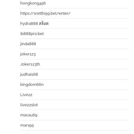
hongkong456
https://sretthi99.bet/enter/
hydra888 สล็อต
ib888pro.bet
jinda888
joker123
Joker123th
judhai168
kingdom66n
Live22
live22slot
macau69
mars95