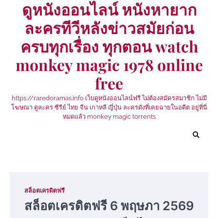
ดูหนังออนไลน์ หนังหายาก
Skip
to
ละครทีวีหลังข่าวสมัยก่อน
content
ครบทุกเรื่อง ทุกตอน watch
monkey magic 1978 online
free
https://raredoramas.info เว็บดูหนังออนไลน์ฟรี ไม่ต้องสมัครสมาชิก ไม่มี
โฆษณา ดูละคร ซีรีย์ ไทย จีน เกาหลี ญี่ปุ่น ละครดังที่เคยฉายในอดีต อยู่ที่นี่
หมดแล้ว monkey magic torrents
สล็อตเครดิตฟรี
สล็อตเครดิตฟรี 6 พฤษภา 2569