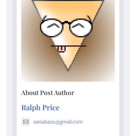
About Post Author
Ralph Price
seoaba01@gmail.com