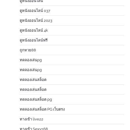
ดูหนังออนไลน์
ดูหนังออนไลน์ 037
ดูหนังออนไลน์ 2023
ดูหนังออนไลน์ 4k
ดูหนังออนไลน์ฟรี
ถูกหวย88
ทดลองเล่นpg
ทดลองเล่นpg
ทดลองเล่นสล็อต
ทดลองเล่นสล็อต
ทดลองเล่นสล็อต pg
ทดลองเล่นสล็อต PG เว็บตรง
ทางเข้า live22
ทางเข้า Sexy168