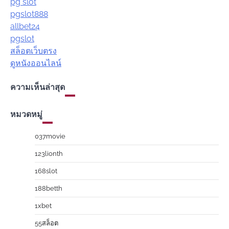
pg slot
pgslot888
allbet24
pgslot
สล็อตเว็บตรง
ดูหนังออนไลน์
ความเห็นล่าสุด
หมวดหมู่
037movie
123lionth
168slot
188betth
1xbet
55สล็อต