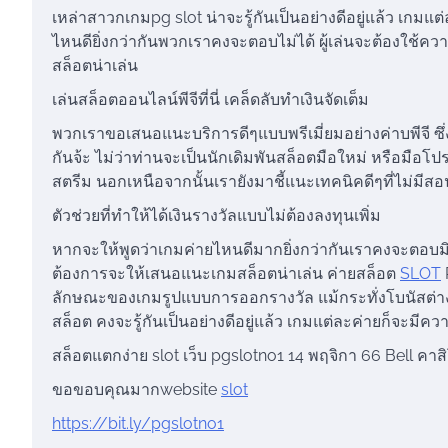
เหล่าสาวกเกมpg slot น่าจะรู้กันเป็นอย่างดีอยู่แล้ว เกม
ไหนดียิ่งกว่ากันพวกเราคงจะตอบไม่ได้ ผู้เล่นจะต้องใช้คว
สล็อตน่าเล่น
เล่นสล็อตออนไลน์พีจีที่นี่ เคล็ดลับทำเงินจัดเต็ม
พวกเราขอเสนอแนะบริการดีๆแบบพรีเมี่ยมอย่างค่าบพีจี ซึ
กันจ้ะ ไม่ว่าท่านจะเป็นนักเดิมพันสล็อตมือใหม่ หรือมือโ
สตรีม นอกเหนือจากนั้นเรายังมาชี้แนะเทคนิคดีๆที่ไม่ม
ตัวช่วยที่ทำให้ได้เงินรางวัลแบบไม่ต้องลงทุนเพิ่ม
หากจะให้พูดว่าเกมค่ายไหนดีมากยิ่งกว่ากันเราคงจะตอบมิได้
ต้องการจะให้เสนอแนะเกมสล็อตน่าเล่น ค่ายสล็อต
SLOT
ลักษณะของเกมรูปแบบการออกรางวัล แม้กระทั่งโบนัสต่างๆจ
สล็อต คงจะรู้กันเป็นอย่างดีอยู่แล้ว เกมแต่ละค่ายก็จะม
สล็อตแตกง่าย slot เว็บ pgslotno1 14 พฤจิกา 66 Bell คา
ขอขอบคุณมากwebsite
slot
https://bit.ly/pgslotno1