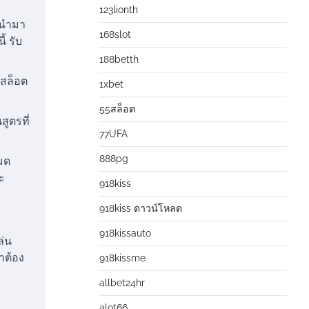
123lionth
้นำมา
168slot
้ รับ
188betth
มสล็อต
1xbet
55สล็อต
สูตรที่
77UFA
888pg
มด
ะ
918kiss
918kiss ดาวน์โหลด
918kissauto
ล่น
ำต้อง
918kissme
allbet24hr
alot66