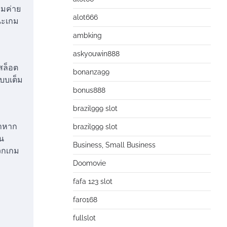
กมค่าย
alot666
แนะเกม
ambking
askyouwin888
สล็อต
bonanza99
แบบเต็ม
bonus888
brazil999 slot
่าหาก
brazil999 slot
็น
Business, Small Business
าวกเกม
Doomovie
fafa 123 slot
faro168
fullslot