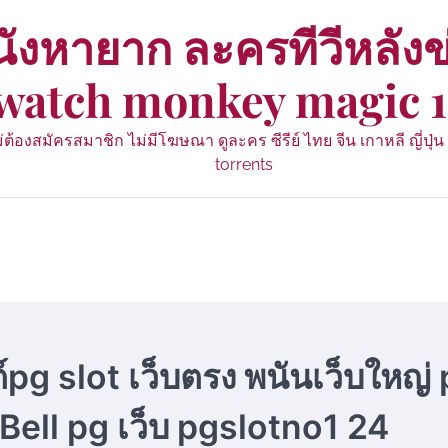
นังหายาก ละครทีวีหลังข
น watch monkey magic 1
่ต้องสมัครสมาชิก ไม่มีโฆษณา ดูละคร ซีรีย์ ไทย จีน เกาหลี ญี่ปุ่
torrents
์pg slot เว็บตรง พนันเว็บใหญ่
 Bell pg เว็บ pgslotno1 24