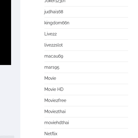
Joker123th
judhai168
kingdom66n
Live22
live22slot
macau69
mars95
Movie
Movie HD
Movie2free
Movie2thai
moviehdthai
Netflix