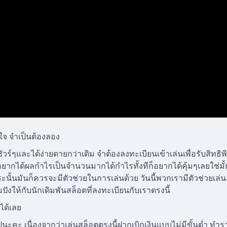
ใจ จำเป็นต้องลอง
ๆและได้ง่ายดายกว่าเดิม จำต้องลงทะเบียนเข้าเล่นเพื่อรับสิทธิพ
ยากได้ผลกำไรเป็นจำนวนมากได้กำไรทั้งทีก็อยากได้คุ้มๆเลยใช่มั
ระนั้นมันก็ควรจะมีตัวช่วยในการเล่นด้วย วันนี้พวกเรามีตัวช่วยเล่
งให้กับนักเดิมพันสล็อตที่ลงทะเบียนกับเราตรงนี้
ได้เลย
นะคะ เนื่องจากว่าเล่นสล็อตตรงนี้ฝากเบิกเงินแบบไม่มีขั้นต่ำ ทำ