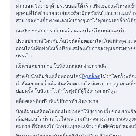
ฝากถอน ได้ง่ายๆด้วยระบบออโต้ เร็ว เพิ่มเยอะแค่ไหนก็เ
ทุกคนที่ได้เข้ามาลองเล่นจะต้องผิดหวังกันไปอย่างแน่แท้ เพรา
สามารถทำแจ็คพอตแลกเงินต่างๆเอาไว้ทุกเกมเลยก็ว่าได้ค
เจอกับประสบการณ์เกมสล็อตออนไลน์ใหม่ก่อนคนใด
ประสบการณ์ใหม่กับเว็บไซต์สล็อตออนไลน์ใหม่ล่าสุด แหล่
ออนไลน์เพื่อทำเงินก็เปรียบเสมือนกับการลงทุนธรรมดาธรรม
บรรเจิด
แจ็คพ็อตมากมาย โบนัสแตกแตกง่ายกว่าเดิม
สำหรับนักเดิมพันสล็อตออนไลน์
Pgสล็อต
ไม่ว่าใครก็จะต้
กำลังมองหาเว็บเดิมพันสล็อตออนไลน์แตกง่าย pg เล่นสล็อต
บ่อยครั้ง โบนัสมาไวกำไรพุ่งที่มีผู้ใช้งานมากที่สุด
สล็อตเครดิตฟรี เพิ่มวิธีการทำเงินรางวัล
นักเดิมพันสล็อตไม่ต้องไปมองหาให้ยุ่งยาก เว็บของเราพร้อมใ
สล็อตออนไลน์ที่น่าไว้ใจ มีความมั่นคงทางด้านการเงินสูงที
สะดวก ที่จัดแจงให้นักพนันทุกคนเข้ามาสัมผัสด้วยตัวเองแล้