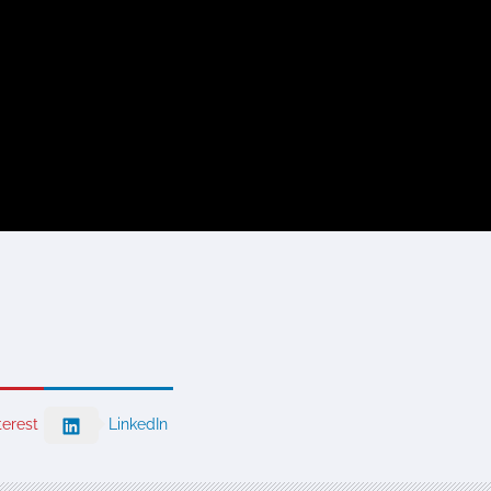
terest
LinkedIn