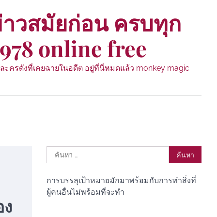
่าวสมัยก่อน ครบทุก
978 online free
น ละครดังที่เคยฉายในอดีต อยู่ที่นี่หมดแล้ว monkey magic
ค้นหา
สำหรับ:
การบรรลุเป้าหมายมักมาพร้อมกับการทำสิ่งที่
ผู้คนอื่นไม่พร้อมที่จะทำ
อง