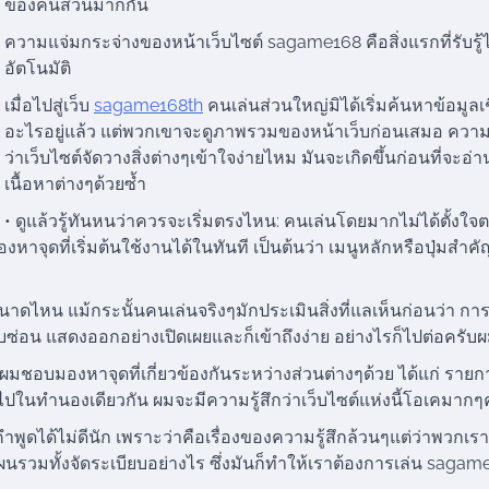
ของคนส่วนมากกัน
ความแจ่มกระจ่างของหน้าเว็บไซต์ sagame168 คือสิ่งแรกที่รับรู้
อัตโนมัติ
เมื่อไปสู่เว็บ
sagame168th
คนเล่นส่วนใหญ่มิได้เริ่มค้นหาข้อมูลเช
อะไรอยู่แล้ว แต่พวกเขาจะดูภาพรวมของหน้าเว็บก่อนเสมอ ความรู้
ว่าเว็บไซต์จัดวางสิ่งต่างๆเข้าใจง่ายไหม มันจะเกิดขึ้นก่อนที่จะอ่า
เนื้อหาต่างๆด้วยซ้ำ
• ดูแล้วรู้ทันหนว่าควรจะเริ่มตรงไหน: คนเล่นโดยมากไม่ได้ตั้งใจ
ุดที่เริ่มต้นใช้งานได้ในทันที เป็นต้นว่า เมนูหลักหรือปุ่มสำคัญ
าดไหน แม้กระนั้นคนเล่นจริงๆมักประเมินสิ่งที่แลเห็นก่อนว่า การ
อบซ่อน แสดงออกอย่างเปิดเผยและก็เข้าถึงง่าย อย่างไรก็ไปต่อครับ
ผมชอบมองหาจุดที่เกี่ยวข้องกันระหว่างส่วนต่างๆด้วย ได้แก่ รายก
ในทำนองเดียวกัน ผมจะมีความรู้สึกว่าเว็บไซต์แห่งนี้โอเคมากๆ
ำพูดได้ไม่ดีนัก เพราะว่าคือเรื่องของความรู้สึกล้วนๆแต่ว่าพวกเร
งแผนรวมทั้งจัดระเบียบอย่างไร ซึ่งมันก็ทำให้เราต้องการเล่น sagame