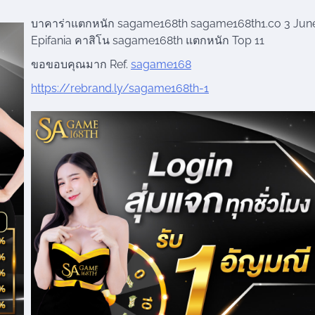
บาคาร่าแตกหนัก sagame168th sagame168th1.co 3 Jun
Epifania คาสิโน sagame168th แตกหนัก Top 11
ขอขอบคุณมาก Ref.
sagame168
https://rebrand.ly/sagame168th-1