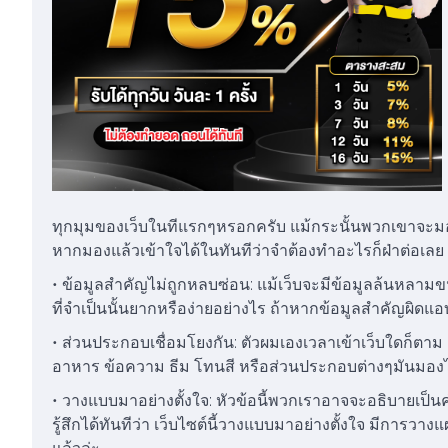
ทุกมุมของเว็บในทีแรกๆหรอกครับ แม้กระนั้นพวกเขาจะมองหาจ
หากมองแล้วเข้าใจได้ในทันทีว่าจำต้องทำอะไรก็ฝ่าต่อเลย
• ข้อมูลสำคัญไม่ถูกหลบซ่อน: แม้เว็บจะมีข้อมูลล้นหลามขน
ที่จำเป็นนั้นยากหรือง่ายอย่างไร ถ้าหากข้อมูลสำคัญผิดแ
• ส่วนประกอบเชื่อมโยงกัน: ตัวผมเองเวลาเข้าเว็บใดก็ตาม 
อาหาร ข้อความ ธีม โทนสี หรือส่วนประกอบต่างๆมันมองไป
• วางแบบมาอย่างตั้งใจ: หัวข้อนี้พวกเราอาจจะอธิบายเป็นค
รู้สึกได้ทันทีว่า เว็บไซต์นี้วางแบบมาอย่างตั้งใจ มีการวา