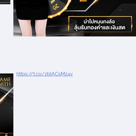
https://t.co/zbtACsMz4v