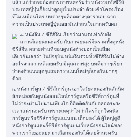
แล้ว แต่ว่าก็จะต้องสารภาพนะครับว่า หนังรวมทั้งซีรีส์
ประเทศญี่ปุ่นก็ยังน่าดูอยู่เป็นประจำ ด้วยเค้าโครงเรื่อง
ที่ไม่เหมือนใคร บทต่างๆพล็อตต่างๆดาราเอ่ย ฉาก
ความเป็นประเทศญี่ปุ่นเอย มันน่าสนใจมากครับผม
4. หนังจีน / ซีรีส์จีน เรียกว่ามาแรงเท่ากับฝั่ง
เกาหลีเลยนะนะครับ กับภาพยนตร์จีนรวมทั้งดูหนัง
ซีรีส์จีน หลายท่านที่ชอบดูหนังต่างบอกเป็นเสียง
เดียวกันเลยว่า ในปัจจุบัน หนังจีนรวมทั้งซีรีส์จีนไม่ต่าง
อะไรจากเกาหลีเลยครับ มีคุณภาพสูง บทดีมากๆเรียก
ว่าลงตัวแบบสุดๆแถมดาราแบบใหม่ๆก็เก่งกันมากๆ
ด้วย
5. หนังการ์ตูน / ซีรีส์การ์ตูน เอาใจวัยคะนองกันสักนิด
สักหน่อยกับดูหนังออนไลน์การ์ตูนหรือซีรีส์การ์ตูนที่
ไม่ว่าจะผ่านไปนานเพียงใด ก็ฮิตติดอันดับตลอดระยะ
เวลาแน่ๆนะครับ เพราะเหตุว่าไม่ว่าใครก็ถูกใจหนัง
การ์ตูนหรือซีรีส์การ์ตูนแน่นอน เด็กมองได้ ผู้ใหญ่ดูดี
หนังการ์ตูนและก็ซีรีส์การ์ตูนบนเว็บหนังออนไลน์ของ
พวกเราก็เยอะแยะ มาเลือกมองกันได้เลยจ้านะครับ