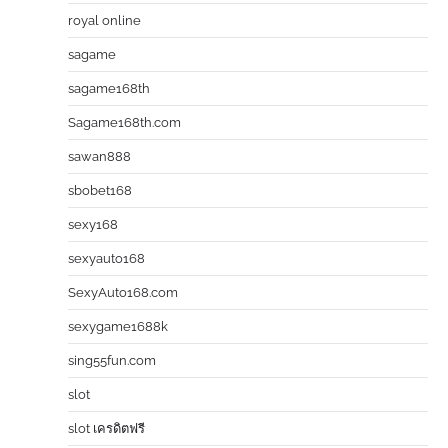
royal online
sagame
sagame168th
Sagame168th.com
sawan888
sbobet168
sexy168
sexyauto168
SexyAuto168.com
sexygame1688k
sing55fun.com
slot
slot เครดิตฟรี