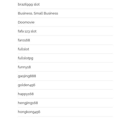
brazil999 slot
Business, Small Business
Doomovie
fafa 123 slot
faro168
fullslot
fullslotpg
funny18
gaojing888
golden456
happy168
hengjing168
hongkong456