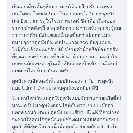
คำตอบเดียวสั้นๆที่ผมจะตอบได้เลยจ๊าครับว่า เพราะ
เหตุใดชาวไทยถึงหันมาให้ความสนใจกับการดูหนัง
มากยิ่งกว่าการดูในโรงภาพยนตร์ ซึ่งก็คือ เรื่องของ
ราคา พักหลังๆนี้ ถ้าคุณติดตามวงการหนัง คุณจะรู้เลย
ว่า ราคาตั๋วหนังในขณะนี้แพงขึ้นกว่าเมื่อก่อนมา
กมายๆการดูหนังด้วยงบประมาณ 200 ต้นๆแทบจะ
ไม่มีกันแล้วล่ะนะครับ ยังไม่รวมค่าน้ำหรือป๊อปคอร์น
ที่คุณอาจจะต้องการซื้อเข้ามาด้วย ของหวานหน้าโรง
ภาพยนต์ก็แพงสุดๆในเมื่อเป็นแบแบนี้ หนังออนไลน์ก็
เลยตอบโจทย์กว่านั่นเองครับ
ดูหนังผ่านอินเตอร์เน็ตแบบฟินจอแตก กับการดูหนัง
แบบ Ultra HD 4K บนเว็บดูหนังยอดนิยมที่ปี
ไหนคนไหนกันแน่ถูกใจดูหนังแบบชัดตาแตกยกมือขึ้น!
มานะครับ! มาดูหนังออนไลน์กับพวกเราแบบชัดตา
แตกคอกันกับระบบดูหนังแบบ Ultre HD 4K ที่สามารถ
จะช่วยให้คุณได้ดูหนังแบบชัดเต็มตาแบบสุดๆกับระบบ
ดูหนังที่ดีสุดๆในตอนนี้ เพื่อคุณไม่พลาดกับหนังฟอร์ม