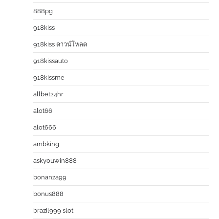
888pg
918kiss
918kiss ดาวน์โหลด
918kissauto
918kissme
allbet24hr
alot66
alot666
ambking
askyouwin888
bonanza99
bonus888
brazil999 slot