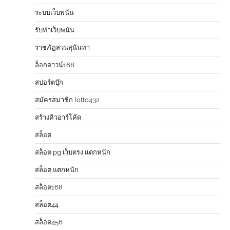
ระบบเว็บพนัน
รับทำเว็บพนัน
ราชภัฏสวนสุนันทา
ล็อกดาวน์168
สปอร์ตบุ๊ก
สมัครสมาชิก lotto432
สร้างคิวอาร์โค้ด
สล็อต
สล็อต pg เว็บตรง แตกหนัก
สล็อต แตกหนัก
สล็อต168
สล็อต44
สล็อต456