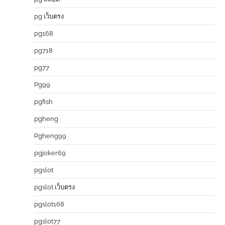
pg เว็บตรง
pg168
pg718
pg77
Pg99
pgfish
pgheng
Pgheng99
pgjoker69
pgslot
pgslot เว็บตรง
pgslot168
pgslot77