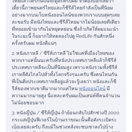
ไทยแล้วใครกันแน่จะดูล่ะครับผม จำต้องบอกเลยว่า
เดี๋ยวนี้ภาพยนตร์ไทยและก็ซีรีส์ไทยกำลังเป็นที่นิยม
อย่างมากบนเว็บหนังออนไลน์ของพวกเราแบบสุดๆเลย
ล่ะขอรับ มีหนังไทยและซีรีส์ไทยมากไม่น้อยเลยทีเดียว
ที่ทยอยเข้ามากันไม่หยุดหย่อน ซึ่งถ้าเกิดให้ผมแนะนำ
ในระยะนี้ ก็อยากให้ทดลองไปดู RedLife กันสักหนึ่ง
ครั้งครับผม หนังดีแน่ๆ
2. หนังเกาหลี / ซีรีส์เกาหลี ไม่ใช่แค่ที่เมืองไทยของ
พวกเราแค่นั้นนะครับที่หนังประเทศเกาหลีแล้วก็ซีรีส์
ประเทศเกาหลีจะเป็นที่นิยมสูง เพราะหนังรวมทั้งซีรีส์
เกาหลีดังไกลไปทั่วทั้งโลกจริงๆนะครับ ซึ่งคนไหนกัน
ที่เป็นติ่งประเทศเกาหลีอยู่แล้วจะรู้เลยว่า หนังและก็ซี
รีส์ของพวกเขาดีมากมากแค่ไหน
หนังออนไลน์
มี
ความมากมายสูง นี่แหละครับผมเป็นเสน่ห์ที่คนจำนวน
ไม่น้อยชอบมาก
3. หนังญี่ปุ่น / ซีรีส์ญี่ปุ่น ถ้าย้อนกลับไปสักช่วงปี 2000
กระแสญีปุ่นฟีเวอร์ในบ้านเราขณะนั้นคือดังระเบิดระ
เบ้อเลยล่ะครับ ถึงแม้ในช่วงหลังจะซบเซาลงไปบ้าง