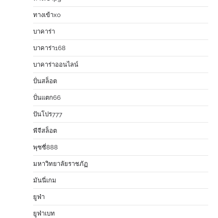
ทางเข้าxo
บาคาร่า
บาคาร่า168
บาคาร่าออนไลน์
ปั่นสล็อต
ปั่นแตก66
ปันโปร777
พีจีสล็อต
พุซซี่888
มหาวิทยาลัยราชภัฏ
มันนี่เกม
ยูฟ่า
ยูฟ่าเบท