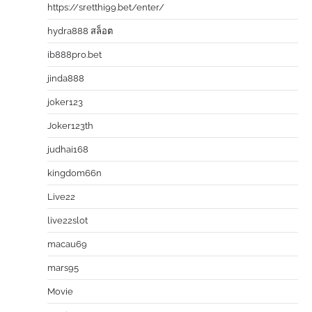
https://sretthi99.bet/enter/
hydra888 สล็อต
ib888pro.bet
jinda888
joker123
Joker123th
judhai168
kingdom66n
Live22
live22slot
macau69
mars95
Movie