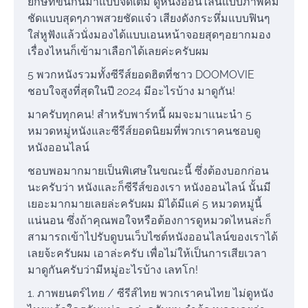
ยักษ์ที่ขนกันมาแบบจัดเต็ม ดูหนังออนไลน์แบบภาพคม
ชัดแบบสุดๆภาพสวยชัดแจ๋ว เสียงดังกระหึ่มแบบฟินๆ
ใส่หูฟังแล้วนั่งมองได้แบบเอนหน้าจอยสุดๆอยากมอง
เรื่องไหนก็เข้ามาเลือกได้เลยค่ะครับผม
5 พวกหนังรวมทั้งซีรีส์ยอดฮิตที่ชาว DOOMOVIE
ชอบใจสูงที่สุดในปี 2024 มีอะไรบ้าง มาดูกัน!
มาครับทุกคน! สำหรับพาร์ทนี้ ผมจะมาแนะนำ 5
หมวดหมู่หนังและซีรีส์ยอดนิยมที่พวกเราคนชอบดู
หนังออนไลน์
ชอบพอมากมายเป็นพิเศษในขณะนี้ ซึ่งต้องบอกก่อน
นะครับว่า หนังและก็ซีรีส์ของเรา หนังออนไลน์ นั้นมี
เยอะมากมายเลยล่ะครับผม มิได้มีแค่ 5 หมวดหมู่นี้
แน่นอน ซึ่งถ้าคุณพอใจหรือต้องการดูหมวดไหนล่ะก็
สามารถเข้าไปรับดูบนเว็บไซต์หนังออนไลน์ของเราได้
เลยจ้ะครับผม เอาล่ะครับ เพื่อไม่ให้เป็นการเสียเวลา
มาดูกันครับว่ามีหมู่อะไรบ้าง เลทโก!
1. ภาพยนตร์ไทย / ซีรีส์ไทย พวกเราคนไทย ไม่ดูหนัง