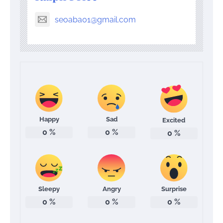
seoaba01@gmail.com
Happy
Sad
Excited
0
%
0
%
0
%
Sleepy
Angry
Surprise
0
%
0
%
0
%