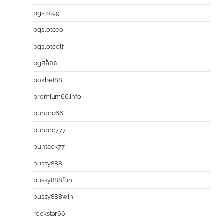
pgslot99
pgslotceo
pgslotgolf
pgสล็อต
pokbet88
premium66.info
punpro66
punpro777
puntaek77
pussy888
pussy888fun
pussy888win
rockstar66