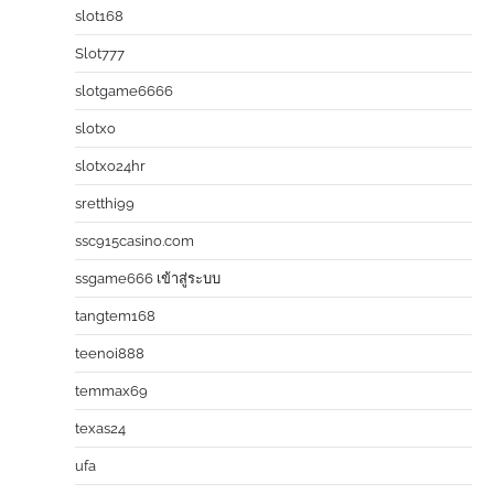
slot168
Slot777
slotgame6666
slotxo
slotxo24hr
sretthi99
ssc915casino.com
ssgame666 เข้าสู่ระบบ
tangtem168
teenoi888
temmax69
texas24
ufa