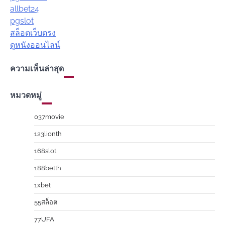
allbet24
pgslot
สล็อตเว็บตรง
ดูหนังออนไลน์
ความเห็นล่าสุด
หมวดหมู่
037movie
123lionth
168slot
188betth
1xbet
55สล็อต
77UFA