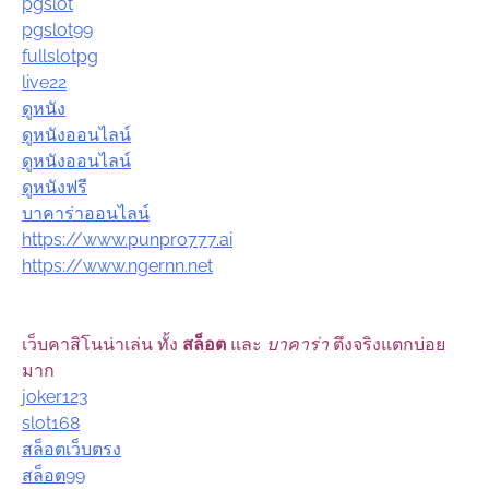
pgslot
pgslot99
fullslotpg
live22
ดูหนัง
ดูหนังออนไลน์
ดูหนังออนไลน์
ดูหนังฟรี
บาคาร่าออนไลน์
https://www.punpro777.ai
https://www.ngernn.net
เว็บคาสิโนน่าเล่น ทั้ง
สล็อต
และ
บาคาร่า
ตึงจริงแตกบ่อย
มาก
joker123
slot168
สล็อตเว็บตรง
สล็อต99