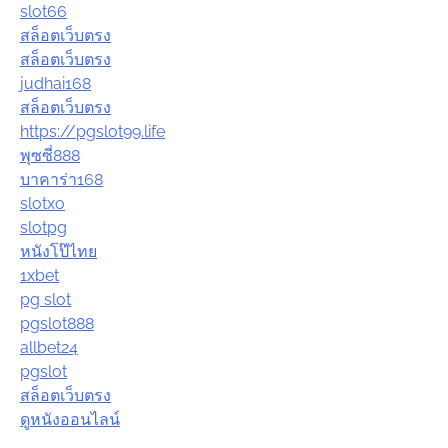
slot66
สล็อตเว็บตรง
สล็อตเว็บตรง
judhai168
สล็อตเว็บตรง
https://pgslot99.life
พุซซี่888
บาคาร่า168
slotxo
slotpg
หนังโป๊ไทย
1xbet
pg slot
pgslot888
allbet24
pgslot
สล็อตเว็บตรง
ดูหนังออนไลน์