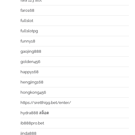
fafa 123 slot
faro168
fullslot
fullslotpg
funny18
gaojing888
golden456
happy168
hengjing168
hongkong456
https://sretthi99.bet/enter/
hydra888 สล็อต
ib888pro.bet
jinda888