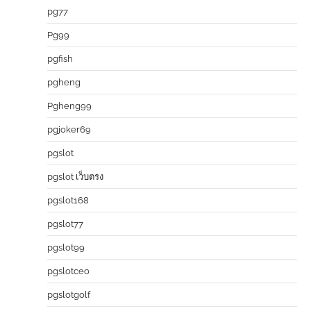
pg77
Pg99
pgfish
pgheng
Pgheng99
pgjoker69
pgslot
pgslot เว็บตรง
pgslot168
pgslot77
pgslot99
pgslotceo
pgslotgolf