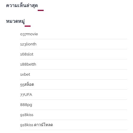
ความเห็นล่าสุด
หมวดหมู่
037movie
123lionth
168slot
188betth
1xbet
55สล็อต
77UFA
888pg
918kiss
918kiss ดาวน์โหลด