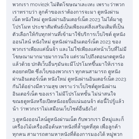
พวกเรา movie2k ไม่ติดโฆษณาเละเทะ เพราะว่าพวก
เราทราบว่า ลูกค้าของเราต้องการจะมา ดูหนังผ่าน
เน็ต หนังใหม่ ดูหนังผ่านอินเตอร์เน็ต 2023 ไม่ได้มาดู
โปรโมท ประชาสัมพันธ์เป็นเพียงแค่สิ่งเสริมเติมที่เป็น
ตัวเลือกให้กับทุกท่านที่เข้ามาใช้บริการเว็บไซต์ ดูหนัง
ออนไลน์ หนังใหม่ ดูหนังผ่านอินเตอร์เน็ต 2023 ของ
พวกเราเพียงแค่นั้นจ้า และไม่ใช่เพียงแค่หน้าเว็บที่ไม่มี
โฆษณามากมายมากวนใจ แต่รวมไปถึงตอนกดดูหนัง
แล้วด้วย ปกติเว็บอื่นๆมันจะมีโปรโมทขึ้นมาให้เรารอ
คอยกดปิด ซึ่งเว็บของพวกเรา ทุกคนสามารถ ดูหนัง
ผ่านอินเตอร์เน็ต หนังใหม่ ดูหนังผ่านอินเตอร์เน็ต 2023
กันได้อย่างมีความสุข เพราะว่าเว็บไซต์ดูหนังผ่าน
อินเตอร์เน็ต ของเรา ไม่มีโปรโมทขั้น ไม่น่าสนใจ
ขณธดูหนังหรือเปิดหนังอยปิ้งแน่นอนจ้า ต่อนี้ไปรู้แล้ว
น้า ว่าพวกเราไม่เสมือนเว็บไซต์อื่นยังไง!
3.ดูหนังออนไลน์ดูหนังผ่านเน็ต กับพวกเรา มีหมู่และก็
เครื่องไม้เครื่องมือค้นหาหนังที่ล้ำยุคที่สุด เพื่อลูกค้า
ทุกคน สามารถตามหาหนังที่ต้องการมองได้ หมู่พวก