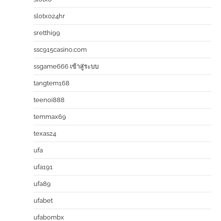
slotxo24hr
sretthi99
ssc915casino.com
ssgame666 เข้าสู่ระบบ
tangtem168
teenoi888
temmax69
texas24
ufa
ufa191
ufa89
ufabet
ufabombx