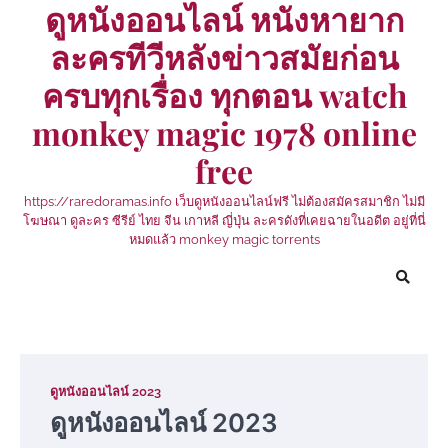
ดูหนังออนไลน์ หนังหายาก
Skip
to
ละครทีวีหลังข่าวสมัยก่อน
content
ครบทุกเรื่อง ทุกตอน watch
monkey magic 1978 online
free
https://raredoramas.info เว็บดูหนังออนไลน์ฟรี ไม่ต้องสมัครสมาชิก ไม่มี
โฆษณา ดูละคร ซีรีย์ ไทย จีน เกาหลี ญี่ปุ่น ละครดังที่เคยฉายในอดีต อยู่ที่นี่
หมดแล้ว monkey magic torrents
ดูหนังออนไลน์ 2023
ดูหนังออนไลน์ 2023