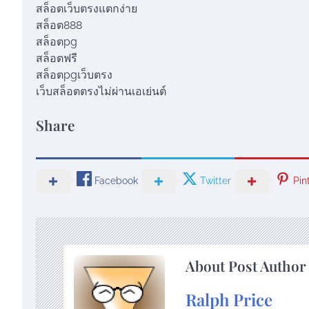
สล็อตเว็บตรงแตกง่าย
สล็อต888
สล็อตpg
สล็อตฟรี
สล็อตpgเว็บตรง
เว็บสล็อตตรงไม่ผ่านเอเย่นต์
Share
Facebook
Twitter
Pin
About Post Author
Ralph Price