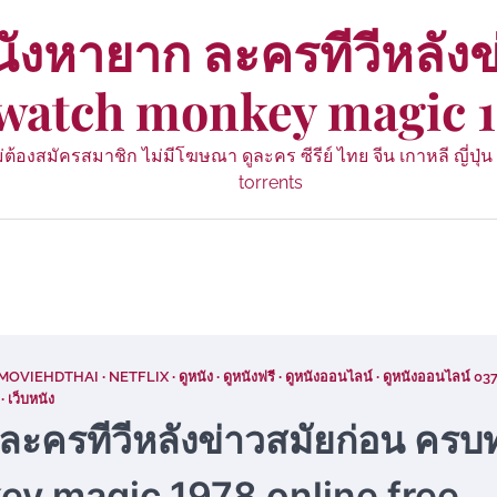
นังหายาก ละครทีวีหลังข
น watch monkey magic 1
่ต้องสมัครสมาชิก ไม่มีโฆษณา ดูละคร ซีรีย์ ไทย จีน เกาหลี ญี่ปุ่
torrents
MOVIEHDTHAI
NETFLIX
ดูหนัง
ดูหนังฟรี
ดูหนังออนไลน์
ดูหนังออนไลน์ 03
เว็บหนัง
ละครทีวีหลังข่าวสมัยก่อน ครบท
key magic 1978 online free