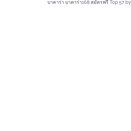
บาคาร่า บาคาร่า168 สมัครฟรี Top 57 by