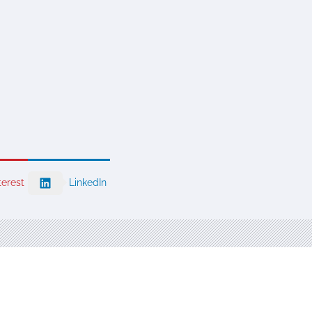
terest
LinkedIn