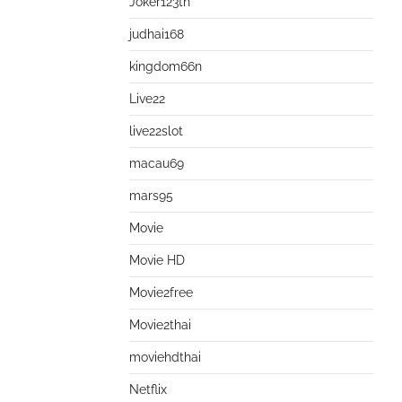
Joker123th
judhai168
kingdom66n
Live22
live22slot
macau69
mars95
Movie
Movie HD
Movie2free
Movie2thai
moviehdthai
Netflix