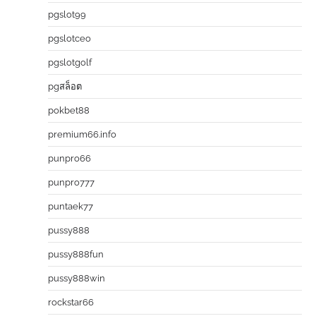
pgslot99
pgslotceo
pgslotgolf
pgสล็อต
pokbet88
premium66.info
punpro66
punpro777
puntaek77
pussy888
pussy888fun
pussy888win
rockstar66