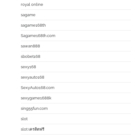
royal online
sagame
sagame168th
Sagame168th.com
sawan888
sbobet168
sexy168
sexyauto168
SexyAuto168.com
sexygame1688k
sing55fun.com
slot
slot เครดิตฟรี