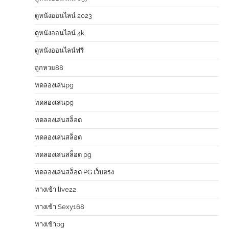
ดูหนังออนไลน์ 2023
ดูหนังออนไลน์ 4k
ดูหนังออนไลน์ฟรี
ถูกหวย88
ทดลองเล่นpg
ทดลองเล่นpg
ทดลองเล่นสล็อต
ทดลองเล่นสล็อต
ทดลองเล่นสล็อต pg
ทดลองเล่นสล็อต PG เว็บตรง
ทางเข้า live22
ทางเข้า Sexy168
ทางเข้าpg