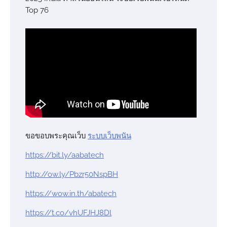
Top 76
ขอขอบพระคุณเว็บ
ระบบเว็บพนัน
https://bit.ly/aabatech
http://ow.ly/Pbzr50NspBH
https://wow.in.th/abatech
https://t.co/vhUFJHJ8Dl