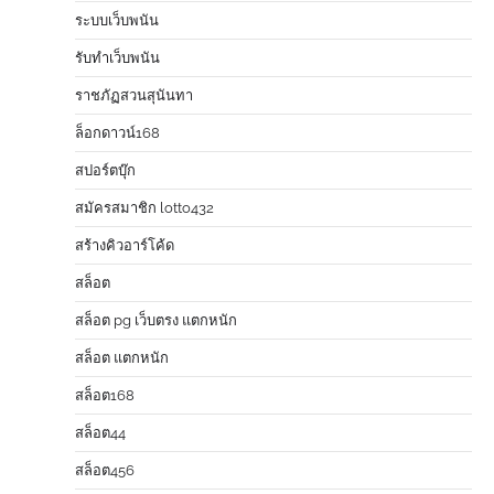
ระบบเว็บพนัน
รับทำเว็บพนัน
ราชภัฏสวนสุนันทา
ล็อกดาวน์168
สปอร์ตบุ๊ก
สมัครสมาชิก lotto432
สร้างคิวอาร์โค้ด
สล็อต
สล็อต pg เว็บตรง แตกหนัก
สล็อต แตกหนัก
สล็อต168
สล็อต44
สล็อต456