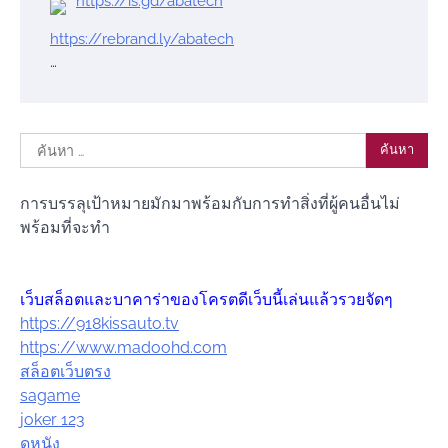
https://is.gd/abatech
https://rebrand.ly/abatech
…
ค้นหา
สำหรับ:
การบรรลุเป้าหมายมักมาพร้อมกับการทำสิ่งที่ผู้คนอื่นไม่
พร้อมที่จะทำ
เว็บสล็อตและบาคาร่าของโครตดีเว็บนี้เล่นแล้วรวยจัดๆ
https://918kissauto.tv
https://www.madoohd.com
สล็อตเว็บตรง
sagame
joker 123
ดูหนัง