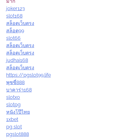
มาก
joker123
slot168
สล็อตเว็บตรง
สล็อต99
slot66
สล็อตเว็บตรง
สล็อตเว็บตรง
judhai168
สล็อตเว็บตรง
https://pgslot99.life
พุซซี่888
บาคาร่า168
slotxo
slotpg
หนังโป๊ไทย
1xbet
pg slot
pgslot888