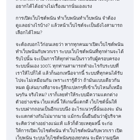
อยากได้ได้อย่างไม่เรื่องมากนั่นเองแรง
การเปิดเว็บไซต์พนัน ทำเว็บพนันทำเว็บพนัน จำต้อง
ดูแลอย่างไรบ้าง? แล้วหน้าเว็บไซต์จะเป็นยังไงสามารถ
เลือกได้ไหม?
จะต้องบอกไว้ก่อนเลยว่า หากทุกคนมาเปิดเว็บไซต์พนัน
ทำเว็บพนันกับพวกเรา ระบบเว็บไซต์พนันที่ทุกท่านจะได้
รับไปนั้น จะเป็นการให้ทุกท่านเป็นราวกับผู้ครอบครอง
ระบบนั้นเอง 100% ทุกท่านสามารถทำอะไรกับระบบที่
เราให้ไปก็ได้ แล้วก็นอกเหนือจากนี้ ระบบที่ทุกคนได้รับ
ไปจะไม่เหมือนกัน เพราะเรารู้ดีว่า ถ้ามันแบบเดียวกัน
หมด ผู้เล่นบางทีอาจจะรู้สึกแปลกๆที่เข้าเว็บไหนก็เหมือ
นๆกัน จริงไหม? เราก็เลยทำให้ระบบมีความแตกต่าง
ตัวอย่างเช่น เว็บแห่งนี้ ให้เกมนี้แตกดี เว็บไซต์นั้นให้
ระบบฝากถอนเป็นอีกแบบนึง อะไรแนวๆนี้นั่นเองจะ มัน
จะแตกต่างกันไม่มากมาย แม้กระนั้นยืนยันว่าผู้บริจาค
จะคิดว่าต่างอย่างแน่แท้ แล้วก็ด้วยเหตุผลนี้ จะก่อ
ให้การเปิดเว็บไซต์พนัน ทำเว็บไซต์พนันกับพวกเรา เปิด
เว็บพนัน ระบบเว็บไซต์พนันของทุกคน จะมีความยูนีค