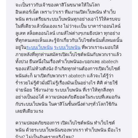
จะเป็นราวกับเจ้าของคาสิโนขนาดให้ในโลก
อินเตอร์เน็ต เพราะว่าเรา ทีมงานเปิดเว็บพนัน ทำเว็บ
พนัน ตระเตรียมระบบเว็บพนันทุกอย่างเอาไว้ให้ครบจบ
ในที่เดียวแล้วนั่นเองแรง ไม่ว่าจะเป็น บาคาร่าออนไลน์
ลูเลท สล็อตออนไลน์ เกมส์ไพ่ต่างๆเกมยิงปลา ทุกอย่าง
ที่ทุกคนเคยเห็นและรู้จักเกี่ยวกับเว็บไซต์พนันทั้งหมดนั้น
อยู่ใน
ระบบเว็บพนัน
ระบบเว็บพนัน
ที่พวกเราจะมอบให้
ภายหลังที่ทุกท่านสมัครเปิดเว็บไซต์พนันกับพวกเราแล้ว
ทั้งปวง ยืนหนึ่งในเรื่องทำเว็บพนันอะบอกเลย abatech
ของแท้ไม่ท้วงติงนัง ถ้าเกิดทุกท่านต้องการเปิดเว็บไซต์
พนันล่ะก็ มาเปิดกับพวกเรา abatech แล้วจะได้รู้ว่า
ร่ำรวยไม่รู้ตัวมั่งมีไม่รู้เรื่องมันเป็นอย่างไร คิคิ ค่ายใช้
จ่ายน้อย ใช้งานง่าย ระบบเว็บพนัน ที่เราให้ทุกสิ่งทุก
อย่างเป็นออโต้ ความปลอดภัยดียอดในระบบที่เสมอกัน
กับระบบเว็บพนัน ในคาสิโนชั้นหนึ่งต่างๆทั่วโลกใช้กัน
เลยทีเดียวแรง
ความปลอดภัยของการ เปิดเว็บไซต์พนัน ทำเว็บไซต์
พนัน ด้วยระบบเว็บพนันของพวกเรา ทำเว็บพนัน มีอะไร
บ้าง? ไม่เป็นอันตรายจริงไหม?