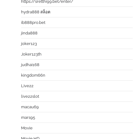
https://sretthi99.bet/enter/
hydra888 สล็อต
ib888pro.bet
jinda888
joker123
Joker123th
judhai168
kingdom66n
Live22
live22slot
macau69
mars95
Movie
Movie HD