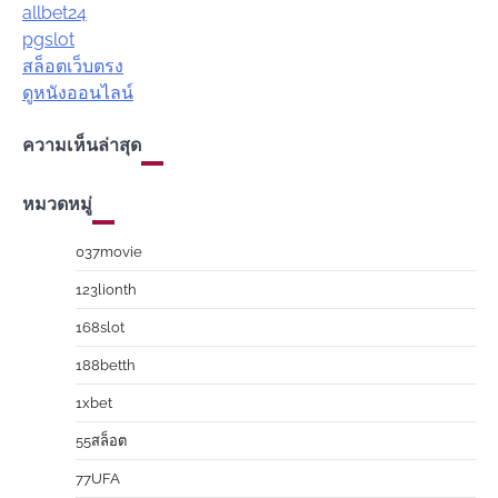
allbet24
pgslot
สล็อตเว็บตรง
ดูหนังออนไลน์
ความเห็นล่าสุด
หมวดหมู่
037movie
123lionth
168slot
188betth
1xbet
55สล็อต
77UFA