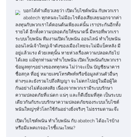
บอกได้คำเดียวเลยว่า เปิดเว็บไซต์พนัน กับพวกเรา
abatech ทุกคนจะไม่มีอะไรต้องเสียเลยนอกจากค่า
ลงทุนกับพวกเราได้ตอนต้นเพียงแค่นั้น เราประกันอีกทั้ง
รายได้ อีกทั้งความปลอดภัยให้ขนาดนี้ มีหรอที่พวกเรา
ระบบเว็บพนัน ทีมงานเปิดเว็บพนัน ออนไลน์ ทำเว็บพนัน
ออนไลน์เจ้าใหญ่เจ้าดังของเมืองไทยจะไม่มีแบ็คหลัง มี
อยู่แล้วแรง ด้วยเหตุนั้น หายห่วงเรื่องความปลอดภัยไป
ได้เลย แม้ทุกท่านมาทำเว็บพนัน เปิดเว็บพนันกับพวกเรา
ข้อมูลทุกๆอย่างของททุกคน ไม่ว่าจะเป็น บัญชีธนาคาร
ชื่อสกุล ที่อยู่ หมายเลขโทรศัพท์หรือข้อมูลส่วนตัวอื่นๆ
ต่างๆและยังรวมไปถึงสัญญา จะไม่ตกไปอยู่ในมือผู้ใด
กันอย่างไม่ต้องสงสัย เนื่องจากพวกเรามีระบบรักษา
ความปลอดภัยที่แน่ดก แน่ๆ และก็ดีเยี่ยมที่สุด เป็นระบบ
เดียวกันกับระบบรักษาความปลอดภัยของระบบเว็บไซต์
พนันใหญ่ๆทั่วโลกใช้กันอย่างยิ่งจริงๆ ไม่ธรรมดานะจ๊ะ
เปิดเว็บไซต์พนัน ทำเว็บพนัน กับ abatech ได้อะไรบ้าง
หรือมีแพคเกจอะไรชี้แนะไหม?