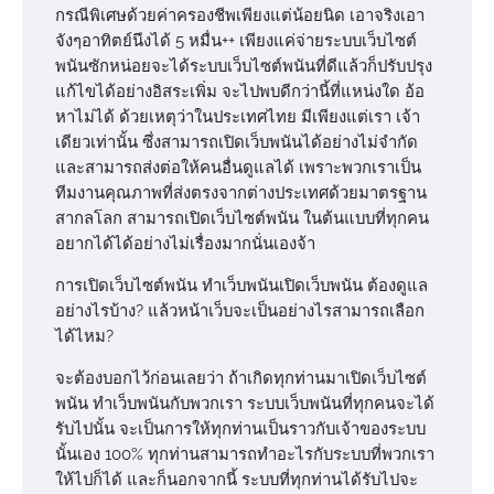
กรณีพิเศษด้วยค่าครองชีพเพียงแต่น้อยนิด เอาจริงเอา
จังๆอาทิตย์นึงได้ 5 หมื่น++ เพียงแค่จ่ายระบบเว็บไซต์
พนันซักหน่อยจะได้ระบบเว็บไซต์พนันที่ดีแล้วก็ปรับปรุง
แก้ไขได้อย่างอิสระเพิ่ม จะไปพบดีกว่านี้ที่แหน่งใด อ้อ
หาไม่ได้ ด้วยเหตุว่าในประเทศไทย มีเพียงแต่เรา เจ้า
เดียวเท่านั้น ซึ่งสามารถเปิดเว็บพนันได้อย่างไม่จำกัด
และสามารถส่งต่อให้คนอื่นดูแลได้ เพราะพวกเราเป็น
ทีมงานคุณภาพที่ส่งตรงจากต่างประเทศด้วยมาตรฐาน
สากลโลก สามารถเปิดเว็บไซต์พนัน ในต้นแบบที่ทุกคน
อยากได้ได้อย่างไม่เรื่องมากนั่นเองจ้า
การเปิดเว็บไซต์พนัน ทำเว็บพนันเปิดเว็บพนัน ต้องดูแล
อย่างไรบ้าง? แล้วหน้าเว็บจะเป็นอย่างไรสามารถเลือก
ได้ไหม?
จะต้องบอกไว้ก่อนเลยว่า ถ้าเกิดทุกท่านมาเปิดเว็บไซต์
พนัน ทำเว็บพนันกับพวกเรา ระบบเว็บพนันที่ทุกคนจะได้
รับไปนั้น จะเป็นการให้ทุกท่านเป็นราวกับเจ้าของระบบ
นั้นเอง 100% ทุกท่านสามารถทำอะไรกับระบบที่พวกเรา
ให้ไปก็ได้ และก็นอกจากนี้ ระบบที่ทุกท่านได้รับไปจะ