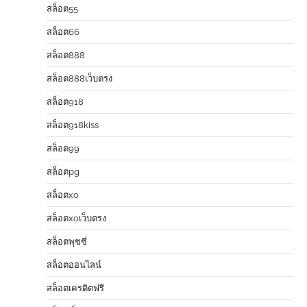
สล็อต55
สล็อต66
สล็อต888
สล็อต888เว็บตรง
สล็อต918
สล็อต918kiss
สล็อต99
สล็อตpg
สล็อตxo
สล็อตxoเว็บตรง
สล็อตพุซซี่
สล็อตออนไลน์
สล็อตเครดิตฟรี