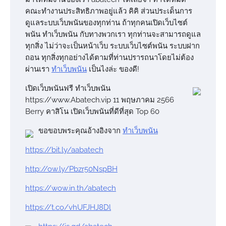
คณะทำงานประสิทธิภาพอยู่แล้ว คิคิ ส่วนประเด็นการ
ดูแลระบบเว็บพนันของทุกท่าน ถ้าทุกคนเปิดเว็บไซต์
พนัน ทำเว็บพนัน กับทางพวกเรา ทุกท่านจะสามารถดูแล
ทุกสิ่ง ไม่ว่าจะเป็นหน้าเว็บ ระบบเว็บไซต์พนัน ระบบฝาก
ถอน ทุกสิ่งทุกอย่างได้ตามที่ท่านปรารถนาโดยไม่ต้อง
ผ่านเรา
ทำเว็บพนัน
เป็นไงล่ะ ของดี!
เปิดเว็บพนันฟรี ทำเว็บพนัน
https://www.Abatech.vip 11 พฤษภาคม 2566
Berry คาสิโน เปิดเว็บพนันที่ดีที่สุด Top 60
ขอขอบพระคุณอ้างอิงจาก
ทำเว็บพนัน
https://bit.ly/aabatech
http://ow.ly/Pbzr50NspBH
https://wow.in.th/abatech
https://t.co/vhUFJHJ8Dl