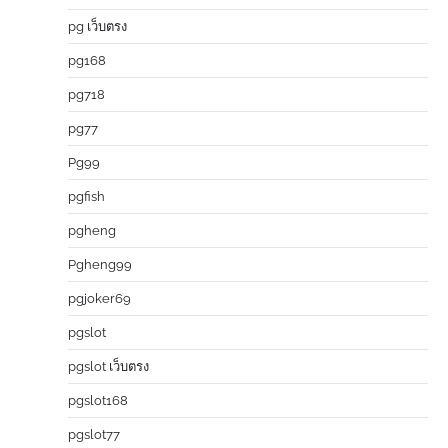
pg เว็บตรง
pg168
pg718
pg77
Pg99
pgfish
pgheng
Pgheng99
pgjoker69
pgslot
pgslot เว็บตรง
pgslot168
pgslot77