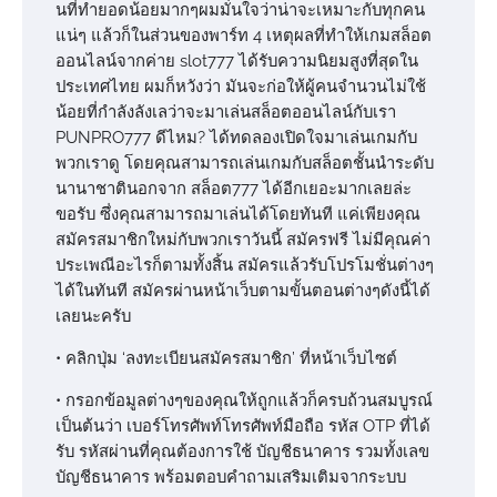
นที่ทำยอดน้อยมากๆผมมั่นใจว่าน่าจะเหมาะกับทุกคน
แน่ๆ แล้วก็ในส่วนของพาร์ท 4 เหตุผลที่ทำให้เกมสล็อต
ออนไลน์จากค่าย slot777 ได้รับความนิยมสูงที่สุดใน
ประเทศไทย ผมก็หวังว่า มันจะก่อให้ผู้คนจำนวนไม่ใช้
น้อยที่กำลังลังเลว่าจะมาเล่นสล็อตออนไลน์กับเรา
PUNPRO777 ดีไหม? ได้ทดลองเปิดใจมาเล่นเกมกับ
พวกเราดู โดยคุณสามารถเล่นเกมกับสล็อตชั้นนำระดับ
นานาชาตินอกจาก สล็อต777 ได้อีกเยอะมากเลยล่ะ
ขอรับ ซึ่งคุณสามารถมาเล่นได้โดยทันที แค่เพียงคุณ
สมัครสมาชิกใหม่กับพวกเราวันนี้ สมัครฟรี ไม่มีคุณค่า
ประเพณีอะไรก็ตามทั้งสิ้น สมัครแล้วรับโปรโมชั่นต่างๆ
ได้ในทันที สมัครผ่านหน้าเว็บตามขั้นตอนต่างๆดังนี้ได้
เลยนะครับ
• คลิกปุ่ม ‘ลงทะเบียนสมัครสมาชิก’ ที่หน้าเว็บไซต์
• กรอกข้อมูลต่างๆของคุณให้ถูกแล้วก็ครบถ้วนสมบูรณ์
เป็นต้นว่า เบอร์โทรศัพท์โทรศัพท์มือถือ รหัส OTP ที่ได้
รับ รหัสผ่านที่คุณต้องการใช้ บัญชีธนาคาร รวมทั้งเลข
บัญชีธนาคาร พร้อมตอบคำถามเสริมเติมจากระบบ