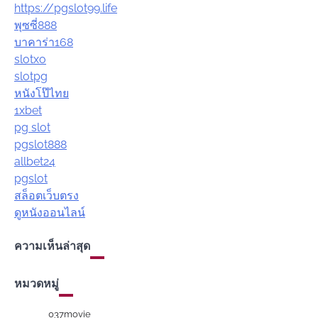
https://pgslot99.life
พุซซี่888
บาคาร่า168
slotxo
slotpg
หนังโป๊ไทย
1xbet
pg slot
pgslot888
allbet24
pgslot
สล็อตเว็บตรง
ดูหนังออนไลน์
ความเห็นล่าสุด
หมวดหมู่
037movie