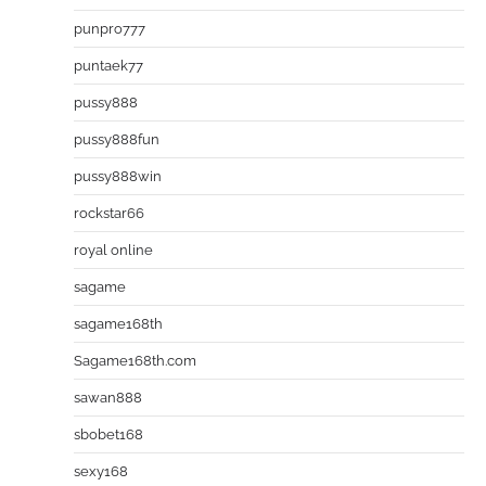
punpro777
puntaek77
pussy888
pussy888fun
pussy888win
rockstar66
royal online
sagame
sagame168th
Sagame168th.com
sawan888
sbobet168
sexy168