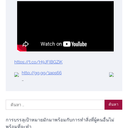
https://t.co/H9JFIBGZiK
http://gg.gg/1aps66
…
ค้นหา
สำหรับ:
การบรรลุเป้าหมายมักมาพร้อมกับการทำสิ่งที่ผู้คนอื่นไม่
พร้อมที่จะทำ