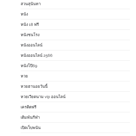
สวนสุนันทา
หนัง
หนัง 18 ฟรี
หนังชนโรง
หนังออนไลน์
หนังออนไลน์ 2566
หนังโป๊69
หวย
หวยฮานอยวันนี้
หวยเวียดนาม vip ออนไลน์
เครดิตฟรี
เดิมพันกีฬา
เปิดเว็บพนัน