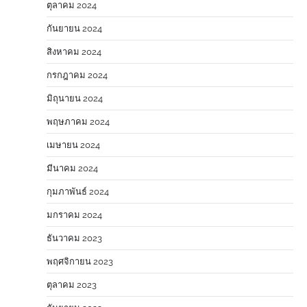
ตุลาคม 2024
กันยายน 2024
สิงหาคม 2024
กรกฎาคม 2024
มิถุนายน 2024
พฤษภาคม 2024
เมษายน 2024
มีนาคม 2024
กุมภาพันธ์ 2024
มกราคม 2024
ธันวาคม 2023
พฤศจิกายน 2023
ตุลาคม 2023