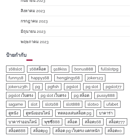
กันยายน 2023
สิงหาคม 2023
กรกฎาคม 2023
มิถุนายน 2023
พฤษภาคม 2023
ป้ายกำกับ
168slot
168สล็อต
918kiss
bonus888
fullslotpg
funny18
happy168
hengjing168
joker123
joker123th
pg
pgfish
pgslot
pg slot
pgslot77
pgslot เว็บตรง
pg slot เว็บตรง
pg สล็อต
pussy888
sagame
slot
slot168
slot888
slotxo
ufabet
ดูหนัง
ดูหนังออนไลน์
ทดลองเล่นสล็อต pg
บาคาร่า
บาคาร่าออนไลน์
พุซซี่888
สล็อต
สล็อต168
สล็อต777
สล็อต888
สล็อตpg
สล็อต pg เว็บตรง แตกหนัก
สล็อตxo