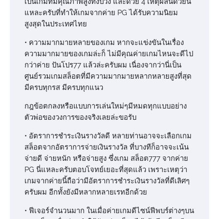
เป็นเกมที่มีคุณภาพสูงทั้งปวง และด้วย 4 เหตุผลนี้ด้วยนี่
แหละครับที่ทำให้เกมจากค่าย PG ได้รับความนิยม
สูงสุดในประเทศไทย
• ความมากมายหลายของเกม หากจะแข่งขันในเรื่อง
ความมากมายของเกมล่ะก็ ไม่มีคุณค่ายเกมไหนจะดีไป
กว่าค่าย ปันโปร77 แล้วล่ะครับผม เนื่องจากว่านี่เป็น
ศูนย์รวมเกมสล็อตที่มีความมากมายหลากหลายสูงที่สุด
มีครบทุกรส มีครบทุกแนว
กฎข้อตกลงหรือแบบการเล่นใหม่ๆมีหมดทุกแบบอย่าง
ตัวพ่อของวงการของจริงเลยล่ะขอรับ
• อัตราการชำระเงินรางวัลดี หลายท่านอาจจะเลือกเกม
สล็อตจากอัตราการจ่ายเงินรางวัล ที่บางทีก็อาจจะเน้น
จ่ายดี จ่ายหนัก หรือจ่ายสูง ซึ่งเกม สล็อต777 จากค่าย
PG นี่แหละครับตอบโจทย์เยอะที่สุดแล้ว เพราะเหตุว่า
เกมจากค่ายนี้ถือว่ามีอัตราการชำระเงินรางวัลที่ดีเลิศๆ
ครับผม อีกทั้งยังมีหลากหลายเรทอีกด้วย
• ฟีเจอร์จำนวนมาก ในเมื่อค่ายเกมดีไซน์ฟีพบร์ต่างๆบน