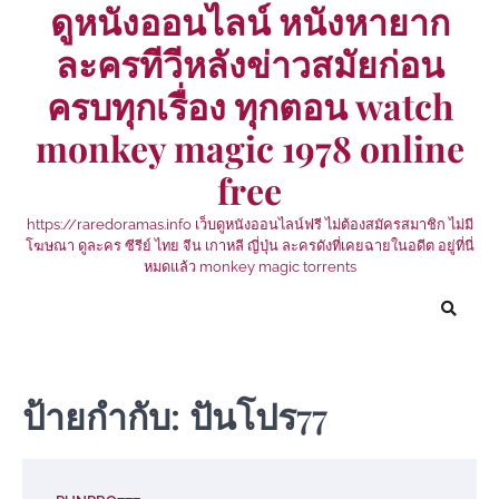
ดูหนังออนไลน์ หนังหายาก
Skip
to
ละครทีวีหลังข่าวสมัยก่อน
content
ครบทุกเรื่อง ทุกตอน watch
monkey magic 1978 online
free
https://raredoramas.info เว็บดูหนังออนไลน์ฟรี ไม่ต้องสมัครสมาชิก ไม่มี
โฆษณา ดูละคร ซีรีย์ ไทย จีน เกาหลี ญี่ปุ่น ละครดังที่เคยฉายในอดีต อยู่ที่นี่
หมดแล้ว monkey magic torrents
ป้ายกำกับ:
ปันโปร77