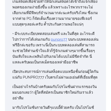
เกมสล็อตเพื่อช่วยทำให้นักเล่นสล็อตได้เข้าถึงแจ็กเพียง
พอตของเกมง่ายยิ่งขึ้น แล้วเพราะอะไรพวกเราจะไม่
เลือกเกมที่มีฟีพบร์จำนวนมากล่ะนะครับจริงไหม ซึ่งเกม
จากค่าย PG ก็จัดเต็มเรื่องความมากมายของฟีเจอร์
แบบสุดๆเลยล่ะครับ ค้ำประกันความพอใจแน่ๆ
• มีระบบระเบียบทดสอบเล่นฟรี และในที่สุด อะไรจะดี
ไปกว่าการได้เล่นเกมกับ
punpro77
บนระบบทดลองเล่น
ฟรีอีกล่ะขอรับ เพราะนี่เป็นระบบทดลองเล่นที่สามารถ
จะช่วยให้ท่านเข้าใจแล้วก็รู้จักเกมต่างๆมากขึ้นเรื่อยๆ
บันเทิงใจและเพลินไปกับเกมได้แบบไม่มีขีดจำกัด นี่
แหละครับผมเป็นกลเม็ดของเหล่ามืออาชีพ
เปิดประสบการณ์การเล่นสล็อตแบบเหนือชั้นก่อนผู้ใดกัน
แน่กับ PUNPRO777 เว็บตรงไม่ผ่านเอเย่นต์ที่เยี่ยมที่สุด
เป็นอย่างไรกันบ้างครับผมกับโปรโมชั่นฝากแรกของวัน
ผมบอกเลยว่า ผู้ใดที่สมัครเป็นสมาชิกใหม่กับเราแล้ว
อย่าลืม
มารับโปรโมชั่นรายวันดีๆแบบงี้ด้วยครับ เป็นโปรโมชั่