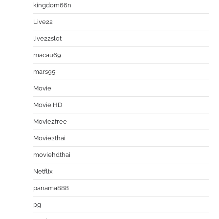
kingdom66n
Live22
live22slot
macau69
mars95
Movie
Movie HD
Movie2free
Movie2thai
moviehdthai
Netflix
panama888
pg